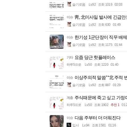
슬기로움
Lv.92
조회 1019
02:03
靑, 北미사일 발사에 긴급
이슈
슬기로움
Lv.92
조회 630
01:49
한기성 1군단장이 직무 배
이슈
슬기로움
Lv.92
조회 1175
01:44
요즘 당근 핫플레이스
기타
하루5프로
Lv.50
조회 1220
01:40
이상주의적 말씀” “北 주적
이슈
슬기로움
Lv.92
조회 887
01:29
주식때문에 죽고 싶고 가정
계층
하루5프로
Lv.50
조회 1902
추천 1
01:
다음 주부터 더 더워진다
이슈
입사
Lv.94
조회 1581
01:16