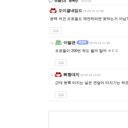
댓글
(3)
등록순
|
최신순
오이갤네임드
26-05-16 11:38
윤택 저건 프로들도 재연하라면 못하는거 아님
답글
이발관
26-05-16 11:48
프로들이 200번 쳐도 될까 말까 ㅎㄷㄷ
답글
삐형대지
26-05-16 23:02
근데 뽀록 터지는 날은 연달아 터지기는 하
답글