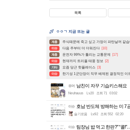
목록
ㅇㅇㄱ 지금 뜨는 글
주식때문에 죽고 싶고 가정이 파탄날꺼 같습
계층
다음 주부터 더 더워진다
[10]
이슈
운전자 99%가 틀리는 교통문제
[17]
계층
현재까지 트리플 태풍 정보
[2]
이슈
요즘 당근 핫플레이스
[3]
기타
한기성 1군단장이 직무 배제된 결정적인 이
이슈
남친이 자꾸 기습키스해요
유머
Neuhauus
Lv.20
조회 71
03:02
호남 반도체 방해하는 미 7공
이슈
슬기로움
Lv.92
조회 552
02:20
팀장님 밥 먹고 한판?” “콜!
이슈