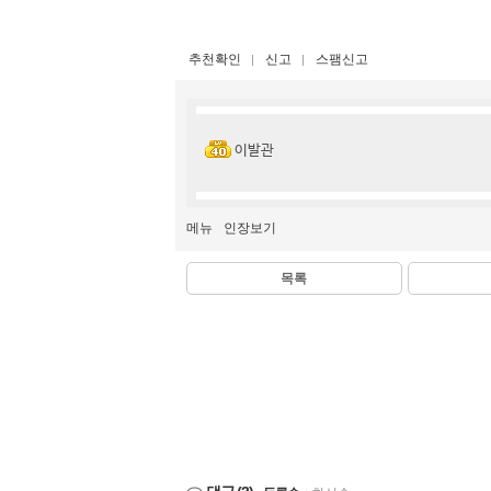
추천확인
신고
스팸신고
이발관
메뉴
인장보기
목록