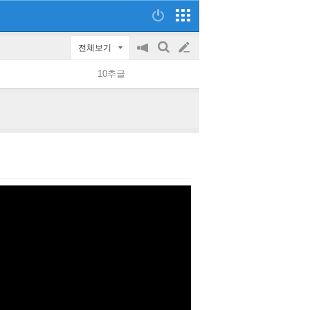
전체보기
공
검
글
지
색
10추글
on/off
쓰
기