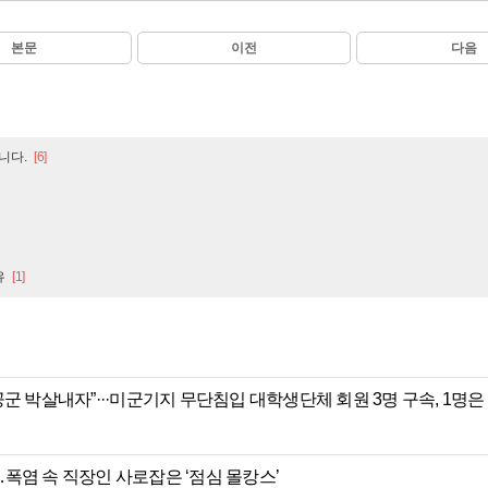
본문
이전
다음
니다.
[6]
유
[1]
군 박살내자”···미군기지 무단침입 대학생단체 회원 3명 구속, 1명은
”…폭염 속 직장인 사로잡은 ‘점심 몰캉스’