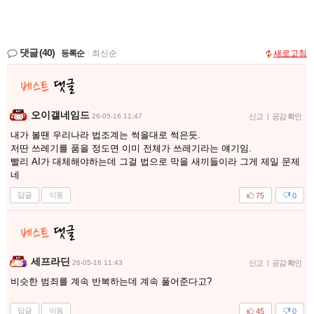
댓글
(40)
등록순
|
최신순
새로고침
오이갤네임드
26-05-16 11:47
신고
|
공감 확인
내가 볼땐 우리나라 법조계는 썩을대로 썩은듯.
저딴 쓰레기를 품을 정도면 이미 전체가 쓰레기라는 얘기임.
빨리 AI가 대체해야하는데 그걸 법으로 막을 새끼들이라 그게 제일 문제
네
답글
이동
75
0
세프라딘
26-05-16 11:43
신고
|
공감 확인
비슷한 범죄를 계속 반복하는데 계속 풀어준다고?
답글
이동
45
0