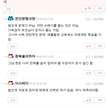
네
답글
75
0
천안문탱크맨
26-05-16 11:53
신고
|
공감 확인
법조계 문제가 아님. 저딴 쓰레기를 품는 것도 아님.
기득권자 부모님이 있어서 품는 거임.
그니까 사회 전반적인 문제. 예를들면 교육계는 의료계든 똑같을 거
임.
답글
0
0
중복을피하자
26-05-16 14:22
신고
|
공감 확인
그냥 한번 나라 전체를 갈아 엎어야 할 수준까지 온거 같긴 함
답글
0
0
아스테아
26-05-16 20:08
신고
|
공감 확인
법조계 의료계 정치계 체육계 안썩은 데가 없음. 죄다 쳐죽여야함
답글
0
0