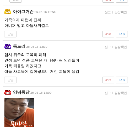
아아그거슨
26-05-16 12:56
신고
|
공감 확인
가죽의자 마렵네 진짜
아비꺼 말고 아들새끼껄로
답글
0
0
독도리
26-05-16 13:30
신고
|
공감 확인
입시 위주의 교육의 폐해.
인성 도덕 성품 교육은 개나줘버린 인간들이
기득 되물림 하겠다고
애들 사교육에 갈아넣으니 저런 괴물이 생김
답글
2
0
양념통닭
26-05-16 14:00
신고
|
공감 확인