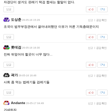
자경단이 생겨도 판레기 떡검 짭새는 할말이 없다.
답글
0
0
도상춘
26-05-16 15:29
신고
|
공감 확인
조국이 법무부장관에서 끌어내려했던 이유가 저른 기득층때문이지
답글
0
0
롯데검
26-05-16 16:30
신고
|
공감 확인
진짜 뒤엎어야 할곳이 너무 많다...
답글
0
0
곽가
26-05-16 16:46
신고
|
공감 확인
사회 좀 먹는 법레기들 검레기들
답글
0
0
Andante
26-05-17 04:49
신고
|
공감 확인
거세하자