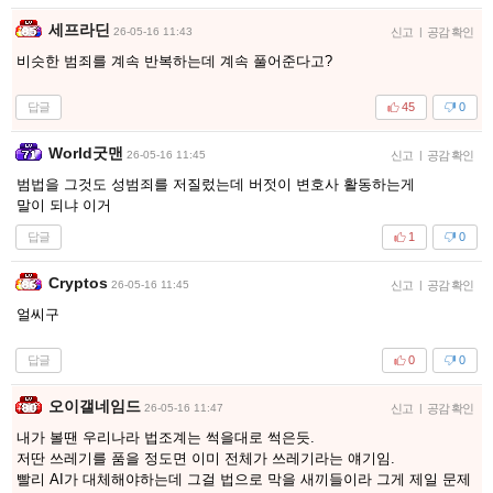
세프라딘
26-05-16 11:43
신고
|
공감 확인
비슷한 범죄를 계속 반복하는데 계속 풀어준다고?
답글
45
0
World굿맨
26-05-16 11:45
신고
|
공감 확인
범법을 그것도 성범죄를 저질렀는데 버젓이 변호사 활동하는게
말이 되냐 이거
답글
1
0
Cryptos
26-05-16 11:45
신고
|
공감 확인
얼씨구
답글
0
0
오이갤네임드
26-05-16 11:47
신고
|
공감 확인
내가 볼땐 우리나라 법조계는 썩을대로 썩은듯.
저딴 쓰레기를 품을 정도면 이미 전체가 쓰레기라는 얘기임.
빨리 AI가 대체해야하는데 그걸 법으로 막을 새끼들이라 그게 제일 문제