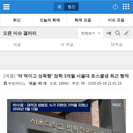
홈
웹진
최신
오늘의 화제
화제 모음
이슈 모음
오픈 이슈 갤러리
전체보기
공
검
글
지
색
내글
내 댓글
10추글
on/off
쓰
기
[계층]
'약 먹이고 성폭행' 정학 3개월 서울대 로스쿨생 최근 행적
부엔까미노
댓글: 40 개
조회:
18992
추천:
39
2026-05-16 11:41:16