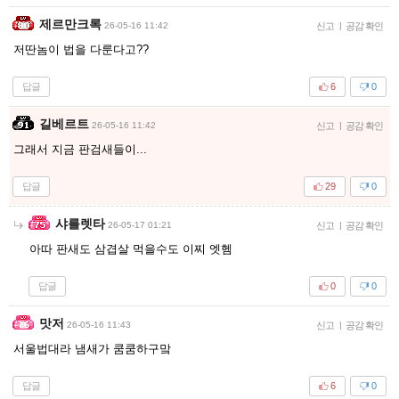
제르만크록
26-05-16 11:42
신고
|
공감 확인
저딴놈이 법을 다룬다고??
답글
6
0
길베르트
26-05-16 11:42
신고
|
공감 확인
그래서 지금 판검새들이...
답글
29
0
샤를렛타
26-05-17 01:21
신고
|
공감 확인
아따 판새도 삼겹살 먹을수도 이찌 엣헴
답글
0
0
맛저
26-05-16 11:43
신고
|
공감 확인
서울법대라 냄새가 쿰쿰하구맠
답글
6
0