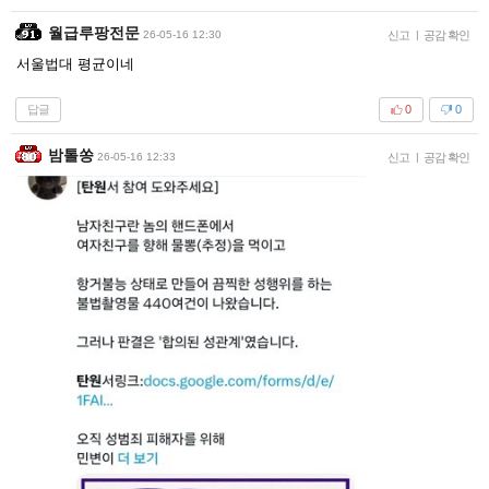
월급루팡전문
26-05-16 12:30
신고
|
공감 확인
서울법대 평균이네
답글
0
0
밤톨쏭
26-05-16 12:33
신고
|
공감 확인