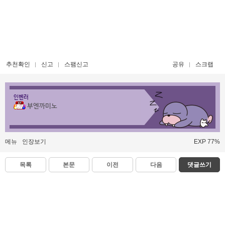
추천확인
신고
스팸신고
공유
스크랩
인벤러
부엔까미노
메뉴
인장보기
EXP 77%
목록
본문
이전
다음
댓글쓰기