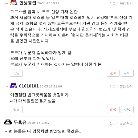
인생등급
26-05-17 10:12
신고
|
공감 확인
ㅁ로스쿨 입학 시 부모 신상 기재 논란
과거 서울대 로스쿨 등 일부 대학 로스쿨이 입시 요강에 '부모 신상 기
재 금지' 조항을 넣지 않아 교육부로부터 기관 경고 등의 징계를 받
은 적이 있습니다. 자기소개서에 부모나 친인척의 법조계 및 학계 경
력을 우회적으로 기재하여 이른바 '현대판 음서제'라는 사회적 비판
을 받았던 사안입니다.
부모가 누군지 검색하다가 알게 됨.
오래 전부터 썩어 있었네.
부모가 누군지 기재하는 것까지는 압박이 심한가 봄
답글
0
0
01010101
26-05-17 11:06
신고
|
공감 확인
이권걸린 밥그릇싸움을 뺏길리가 ...
ai가 대체할일은 없지싶음
답글
0
0
무흑유
26-05-16 11:47
신고
|
공감 확인
저런 놈들은 다 엄중처벌 받았으면 좋겠음...