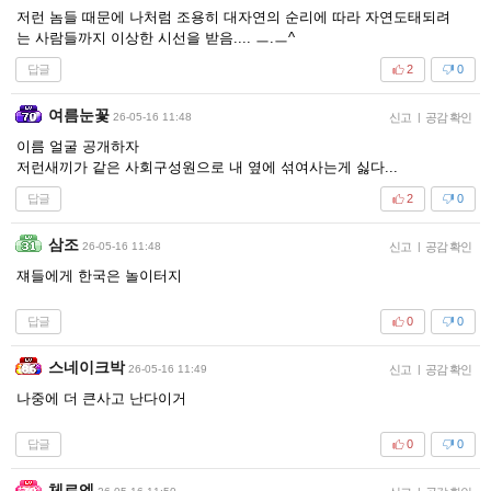
저런 놈들 때문에 나처럼 조용히 대자연의 순리에 따라 자연도태되려
는 사람들까지 이상한 시선을 받음.... ㅡ.ㅡ^
답글
2
0
여름눈꽃
26-05-16 11:48
신고
|
공감 확인
이름 얼굴 공개하자
저런새끼가 같은 사회구성원으로 내 옆에 섞여사는게 싫다...
답글
2
0
삼조
26-05-16 11:48
신고
|
공감 확인
쟤들에게 한국은 놀이터지
답글
0
0
스네이크박
26-05-16 11:49
신고
|
공감 확인
나중에 더 큰사고 난다이거
답글
0
0
체르엔