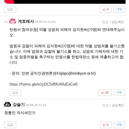
답글
4
0
게토레사
26-05-16 11:46
신고
|
공감 확인
탄원서 참여요청] 약물 성범죄 피해자 김지현씨(가명)와 연대해주십시
오.
법원과 검찰이 피해자 김지현씨(가명)에 대한 약물 성범죄를 불기소했
습니다. 이에 법원과 검찰에 불기소를 취소, 성범죄 가해자에 대한 기
소 및 엄중처벌을 촉구하는 탄원서를 헌법재판소 등에 제출하고자 합
니다.
- 문의: 민변 공익인권변론센터(pipc@minbyun.or.kr)
https://forms.gle/e1yDCSrBKnWuEaCw6
답글
10
0
강슬기
26-05-16 11:42
신고
|
공감 확인
청룡인 자식새낀가
답글
5
0