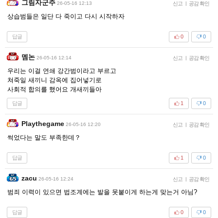
그림자군주
26-05-16 12:13
신고
|
공감 확인
상습범들은 일단 다 죽이고 다시 시작하자
답글
0
0
멤논
26-05-16 12:14
신고
|
공감 확인
우리는 이걸 연쇄 강간범이라고 부르고
쳐죽일 새끼니 감옥에 집어넣기로
사회적 합의를 했어요 개새끼들아
답글
1
0
Playthegame
26-05-16 12:20
신고
|
공감 확인
썩었다는 말도 부족한데？
답글
1
0
zacu
26-05-16 12:24
신고
|
공감 확인
범죄 이력이 있으면 법조계에는 발을 못붙이게 하는게 맞는거 아님?
답글
0
0