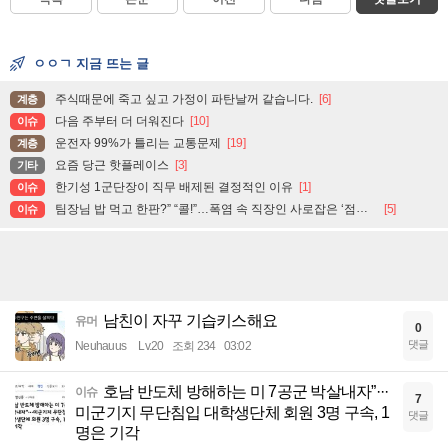
ㅇㅇㄱ 지금 뜨는 글
주식때문에 죽고 싶고 가정이 파탄날꺼 같습니다.
[6]
계층
다음 주부터 더 더워진다
[10]
이슈
운전자 99%가 틀리는 교통문제
[19]
계층
요즘 당근 핫플레이스
[3]
기타
한기성 1군단장이 직무 배제된 결정적인 이유
[1]
이슈
팀장님 밥 먹고 한판?” “콜!”…폭염 속 직장인 사로잡은 ‘점심 몰캉스’
[5]
이슈
남친이 자꾸 기습키스해요
유머
0
댓글
Neuhauus
Lv.20
조회 234
03:02
호남 반도체 방해하는 미 7공군 박살내자”···
이슈
7
미군기지 무단침입 대학생단체 회원 3명 구속, 1
댓글
명은 기각