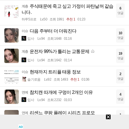
주식때문에 죽고 싶고 가정이 파탄날꺼 같습
계층
6
니다.
댓글
하루5프로
Lv.50
조회 1991
추천 1
01:23
다음 주부터 더 더워진다
이슈
10
댓글
입사
Lv.94
조회 1648
01:16
운전자 99%가 틀리는 교통문제
계층
19
댓글
입사
Lv.94
조회 1642
01:14
현재까지 트리플 태풍 정보
이슈
2
댓글
슬기로움
Lv.92
조회 1493
추천 1
01:06
참치캔 따개에 구멍이 2개인 이유
연예
4
댓글
입사
Lv.94
조회 2232
01:03
리센느 쿠팡 플레이 시리즈 프로모
연예
1
댓글
입사
Lv.94
조회 1095
추천 3
01:00
AD