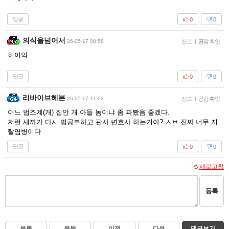
답글
0
0
의식을넘어서
26-05-17 08:58
신고
|
공감 확인
히이익.
답글
0
0
리바이브헤븐
26-05-17 11:02
신고
|
공감 확인
어느 법조계(개) 집안 개 아들 놈이냐 좀 파봤음 좋겠다.
저런 새까가 다시 법공부하고 판사 변호사 하는거야? ㅅㅂ 진짜 너무 지
랄염병이다
답글
0
0
새로고침
등록
목록
본문
이전
다음
댓글보기