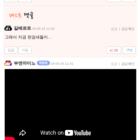
길베르트
26-05-16 11:42
신고
|
공감 확인
그래서 지금 판검새들이...
답글
이동
29
0
부엔까미노
26-05-16 11:41
신고
|
공감 확인