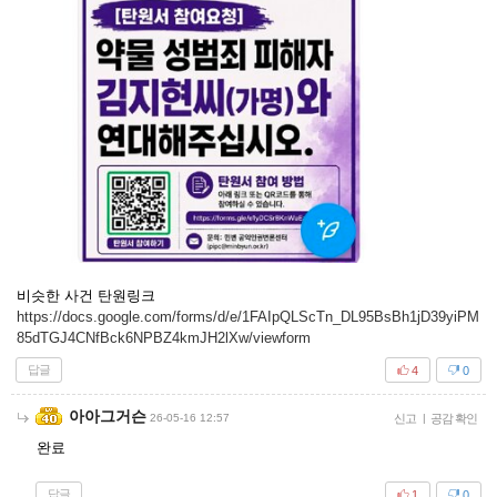
비슷한 사건 탄원링크
https://docs.google.com/forms/d/e/1FAIpQLScTn_DL95BsBh1jD39yiPM
85dTGJ4CNfBck6NPBZ4kmJH2lXw/viewform
답글
4
0
아아그거슨
26-05-16 12:57
신고
|
공감 확인
완료
답글
1
0