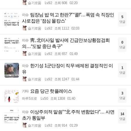
슬기로움
Lv.92
조회 608
02:20
팀장님 밥 먹고 한판?” “콜!”…폭염 속 직장인
이슈
5
사로잡은 ‘점심 몰캉스’
댓글
슬기로움
Lv.92
조회 1112
02:03
靑, 北미사일 발사에 긴급안보상황점검회
이슈
0
의…“도발 중단 촉구”
댓글
슬기로움
Lv.92
조회 657
01:49
한기성 1군단장이 직무 배제된 결정적인 이
이슈
1
유
댓글
슬기로움
Lv.92
조회 1247
01:44
요즘 당근 핫플레이스
기타
3
댓글
하루5프로
Lv.50
조회 1308
01:40
이상주의적 말씀” “北 주적 변함없다”… 사면
이슈
14
초가 통일부
댓글
슬기로움
Lv.92
조회 914
01:29