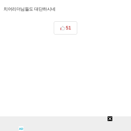
치어리더님들도 대단하시네
51
추천확인
신고
스팸신고
공유
스크랩
AD