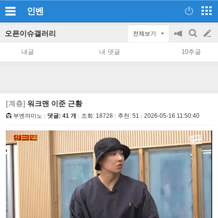
인벤
오픈이슈갤러리
전체보기
공
검
글
지
색
내글
내 댓글
10추글
on/off
쓰
기
[계층]
워크맨 이준 근황
부엔까미노
댓글: 41 개
조회:
18728
추천:
51
2026-05-16 11:50:40