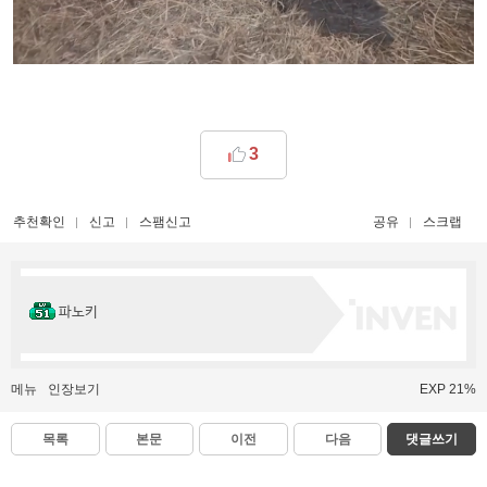
3
추천확인
신고
스팸신고
공유
스크랩
파노키
메뉴
인장보기
EXP 21%
목록
본문
이전
다음
댓글쓰기