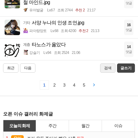
철 마인드.jpg
댓글
유머발굴
Lv.67
조회 2744
추천 2
21:17
서양 누나의 인생 조언.jpg
기타
16
댓글
파아랑망토
Lv.68
조회 4200
추천 2
21:13
타노스가 옳았다
계층
14
댓글
강슬기
Lv.94
조회 2524
21:06
최근
다음
검색
글쓰기
1
2
3
4
5
오픈 이슈 갤러리 화제글
오늘의 화제
주간
월간
이슈
1