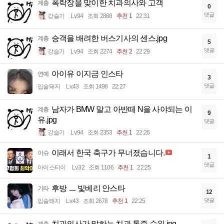
폭락장을 맞이한 치과의사와 고객
계층
0
댓글
강슬기
Lv.94
조회 2868
추천 1
22:31
승객을 배려한 버스기사의 센스.jpg
계층
5
댓글
강슬기
Lv.94
조회 2274
추천 2
22:29
아이유 이지금 인스타
연예
3
댓글
입술돼지
Lv.43
조회 1498
22:27
남자가 BMW 말고 아반떼 N을 사야되는 이
계층
9
유.jpg
댓글
강슬기
Lv.94
조회 2353
추천 1
22:26
이래서 한국 축구가 무너졌습니다.
이슈
1
댓글
아이스티이
Lv.32
조회 1106
추천 1
22:25
후방 ㅡ 빛베리 안스타
기타
12
댓글
입술돼지
Lv.43
조회 2678
추천 1
22:25
치과의사가 말하는 치과 통증 순위.jpg
계층