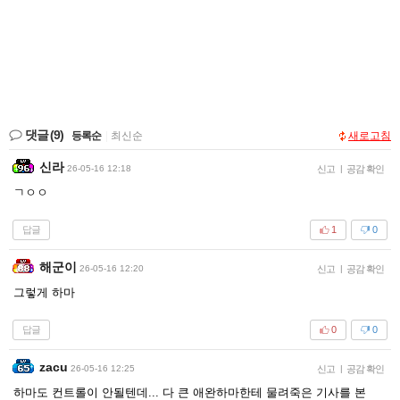
댓글
(9)
등록순
|
최신순
새로고침
신라
26-05-16 12:18
신고
|
공감 확인
ㄱㅇㅇ
답글
1
0
해군이
26-05-16 12:20
신고
|
공감 확인
그렇게 하마
답글
0
0
zacu
26-05-16 12:25
신고
|
공감 확인
하마도 컨트롤이 안될텐데... 다 큰 애완하마한테 물려죽은 기사를 본