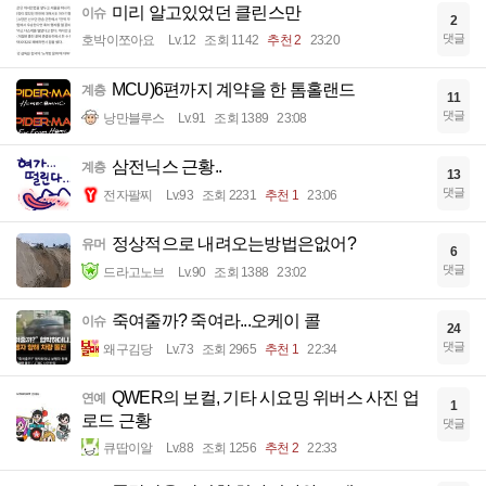
미리 알고있었던 클린스만
이슈
2
댓글
호박이쪼아요
Lv.12
조회 1142
추천 2
23:20
MCU)6편까지 계약을 한 톰홀랜드
계층
11
댓글
낭만블루스
Lv.91
조회 1389
23:08
삼전닉스 근황..
계층
13
댓글
전자팔찌
Lv.93
조회 2231
추천 1
23:06
정상적으로 내려오는방법은없어?
유머
6
댓글
드라고노브
Lv.90
조회 1388
23:02
죽여줄까? 죽여라...오케이 콜
이슈
24
댓글
왜구김당
Lv.73
조회 2965
추천 1
22:34
QWER의 보컬, 기타 시요밍 위버스 사진 업
연예
1
로드 근황
댓글
큐땁이알
Lv.88
조회 1256
추천 2
22:33