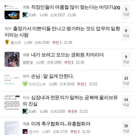
직장인들이 여름철 많이 찾는다는 바닷가.jpg
계층
3
댓글
Earth
Lv.96
조회 2927
21:39
출장가서 이쁜이들 만나고 평가하는 것도 업무의 일환
유머
8
이라는 사람
댓글
풀소유
Lv.86
조회 2530
추천 1
21:38
내가 보려고 모으는 권희원 치어리더
계층
9
댓글
꿻뻵뗗
Lv.90
조회 1895
추천 1
21:36
손님 : 말 길게 안한다.
유머
13
댓글
드라고노브
Lv.90
조회 3542
추천 1
21:32
심장내과 전문의가 말하는 공복에 올리브유
지식
14
의 진실
댓글
Earth
Lv.96
조회 3293
추천 6
21:32
이게 축구협회야...유흥협회야
계층
10
댓글
옆사마
Lv.87
조회 1776
추천 2
21:32