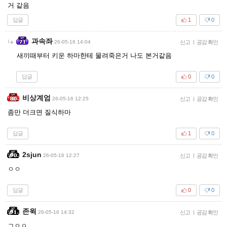
거 같음
답글
1
0
과속좌
26-05-16 14:04
신고
|
공감 확인
새끼때부터 키운 하마한테 물려죽은거 나도 본거같음
답글
0
0
비상계엄
26-05-16 12:25
신고
|
공감 확인
좀만 더크면 질식하마
답글
1
0
2sjun
26-05-16 12:27
신고
|
공감 확인
ㅇㅇ
답글
0
0
존윅
26-05-16 14:32
신고
|
공감 확인
ㄱㅇㅇ