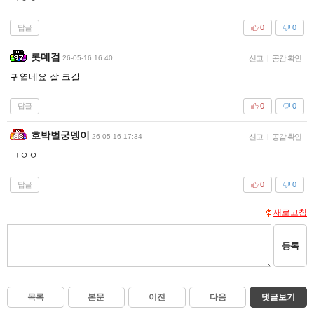
답글
0
0
롯데검
26-05-16 16:40
신고
|
공감 확인
귀엽네요 잘 크길
답글
0
0
호박벌궁뎅이
26-05-16 17:34
신고
|
공감 확인
ㄱㅇㅇ
답글
0
0
새로고침
등록
목록
본문
이전
다음
댓글보기