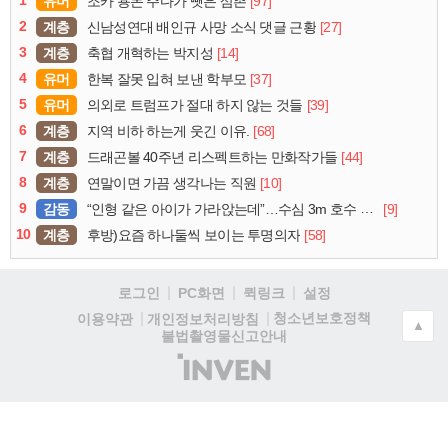
유머
[97]
조카 용돈 주다가 뺏은 삼촌
2
계층
[27]
신남성연대 배인규 사망 소식 댓글 근황
3
계층
[14]
축협 개혁하는 박지성
4
유머
[37]
한복 잘못 입혀 보낸 학부모
5
유머
[39]
의외로 트럼프가 절대 하지 않는 것들
6
계층
[68]
지역 비하 하는게 웃긴 이유.
7
계층
[44]
드래곤볼 40주년 리스펙트하는 만화작가들
8
계층
[10]
연말이면 가끔 생각나는 직원
9
감동
[9]
“인형 같은 아이가 가라앉는데”…수심 3m 호수 뛰어든 60대 의인
10
계층
[58]
후방)요즘 하나둘씩 보이는 투명의자
로그인
PC화면
퀵링크
설정
청소년보호정책
이용약관
개인정보처리방침
▲
불법촬영물신고안내
(주)
인
벤