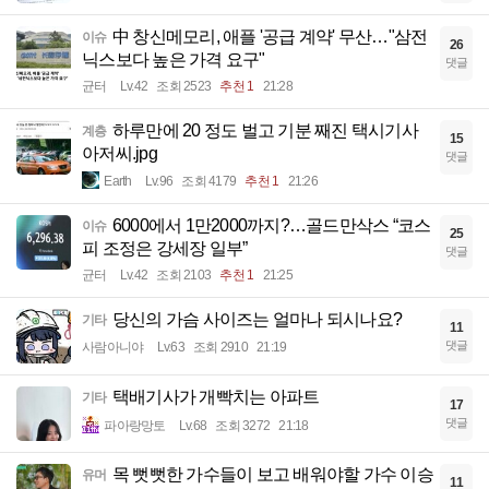
中 창신메모리, 애플 '공급 계약' 무산…"삼전
이슈
26
닉스보다 높은 가격 요구"
댓글
균터
Lv.42
조회 2523
추천 1
21:28
하루만에 20 정도 벌고 기분 째진 택시기사
계층
15
아저씨.jpg
댓글
Earth
Lv.96
조회 4179
추천 1
21:26
6000에서 1만2000까지?…골드만삭스 “코스
이슈
25
피 조정은 강세장 일부”
댓글
균터
Lv.42
조회 2103
추천 1
21:25
당신의 가슴 사이즈는 얼마나 되시나요?
기타
11
댓글
사람아니야
Lv.63
조회 2910
21:19
택배기사가 개빡치는 아파트
기타
17
댓글
파아랑망토
Lv.68
조회 3272
21:18
목 뻣뻣한 가수들이 보고 배워야할 가수 이승
유머
11