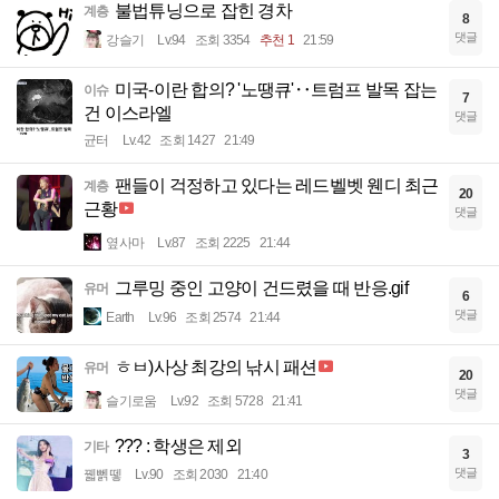
불법튜닝으로 잡힌 경차
계층
8
댓글
강슬기
Lv.94
조회 3354
추천 1
21:59
미국-이란 합의? '노땡큐'‥트럼프 발목 잡는
이슈
7
건 이스라엘
댓글
균터
Lv.42
조회 1427
21:49
팬들이 걱정하고 있다는 레드벨벳 웬디 최근
계층
20
근황
댓글
옆사마
Lv.87
조회 2225
21:44
그루밍 중인 고양이 건드렸을 때 반응.gif
유머
6
댓글
Earth
Lv.96
조회 2574
21:44
ㅎㅂ)사상 최강의 낚시 패션
유머
20
댓글
슬기로움
Lv.92
조회 5728
21:41
??? : 학생은 제외
기타
3
댓글
꿻뻵뗗
Lv.90
조회 2030
21:40