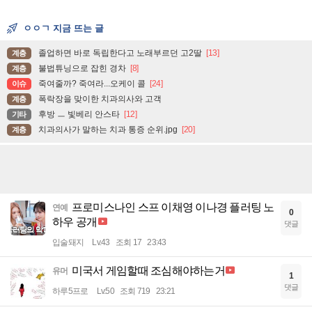
ㅇㅇㄱ 지금 뜨는 글
졸업하면 바로 독립한다고 노래부르던 고2딸
[13]
계층
불법튜닝으로 잡힌 경차
[8]
계층
죽여줄까? 죽여라...오케이 콜
[24]
이슈
폭락장을 맞이한 치과의사와 고객
계층
후방 ㅡ 빛베리 안스타
[12]
기타
치과의사가 말하는 치과 통증 순위.jpg
[20]
계층
프로미스나인 스프 이채영 이나경 플러팅 노
연예
0
하우 공개
댓글
입술돼지
Lv.43
조회 17
23:43
미국서 게임할때 조심해야하는거
유머
1
댓글
하루5프로
Lv.50
조회 719
23:21