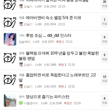
20
댓글
강슬기
Lv.94
조회 2543
22:23
에어비앤비 숙소 별점 5개 준 이유
계층
1
댓글
강슬기
Lv.94
조회 2034
22:21
후방 조심 ㅡ ddi_ddi 인스타
기타
6
댓글
입술돼지
Lv.43
조회 1975
추천 1
22:21
블랙핑크 데뷔 10주년을 앞두고 불만 폭발한
연예
6
블핑 팬덤
댓글
강슬기
Lv.94
조회 1988
추천 3
22:20
졸업하면 바로 독립한다고 노래부르던 고2
계층
13
딸
댓글
강슬기
Lv.94
조회 4154
추천 1
22:01
영상으로 즐기는 파키스탄
유머
8
댓글
너빨갱이지
Lv.86
조회 2396
추천 2
21:59