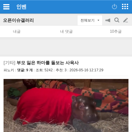
인벤
오픈이슈갤러리
전체보기
공
검
글
지
색
내글
내 댓글
10추글
on/off
쓰
기
[기타]
부모 잃은 하마를 돌보는 사육사
파노키
댓글: 9 개
조회:
5242
추천:
3
2026-05-16 12:17:29