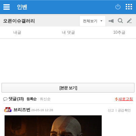
인벤
오픈이슈갤러리
전체보기
공
검
글
지
색
내글
내 댓글
10추글
on/off
쓰
기
[본문 보기]
댓글
(15)
등록순
|
최신순
새로고침
브리즈번
26-05-16 12:28
신고
|
공감 확인