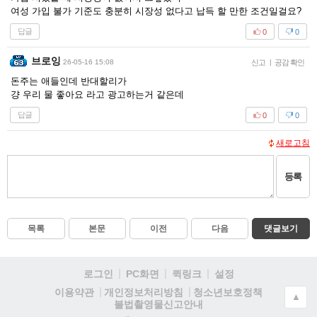
여성 가입 불가 기준도 충분히 시장성 없다고 납득 할 만한 조건일걸요?
답글
0
0
브로잉
26-05-16 15:08
신고
|
공감 확인
돈주는 애들인데 반대할리가
걍 우리 물 좋아요 라고 광고하는거 같은데
답글
0
0
새로고침
등록
목록
본문
이전
다음
댓글보기
로그인
PC화면
퀵링크
설정
청소년보호정책
이용약관
개인정보처리방침
▲
불법촬영물신고안내