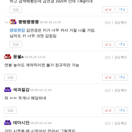
하고 검색해봤는데 김연경 192cm 인데 73kg이네
답글
0
0
뿡빵뿡뿡뿡
26-05-16 13:15
신고
|
공감 확인
@로쥬앙
김연경은 키가 너무 커서 거절 나올 거임.
남자도 키 너무 크면 감점임
답글
1
0
몽쉘a
26-05-16 12:42
신고
|
공감 확인
연봉 높아도 계약직이면 불가 정규직만 가능
답글
0
0
색과질감
26-05-16 12:43
신고
|
공감 확인
와 ㅆㅂ 두개나 해당되네
답글
0
0
데마시안
26-05-16 12:44
신고
|
공감 확인
가입 시켰을 때 시장성이 없어서 그렇겠지