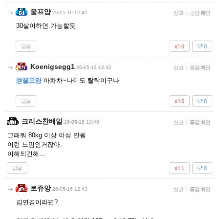
울프얌
26-05-16 12:41
신고
|
공감 확인
30살이하면 가능할듯
답글
0
0
Koenigsegg1
26-05-16 12:42
신고
|
공감 확인
@울프얌
아차차~나이도 탈락이구나
답글
0
0
크리스찬베일
26-05-16 12:40
신고
|
공감 확인
그래뭐 80kg 이상 여성 안됨
이런 느낌인거잖아.
이해되긴해...
답글
1
0
로쥬앙
26-05-16 12:43
신고
|
공감 확인
김연경이라면?