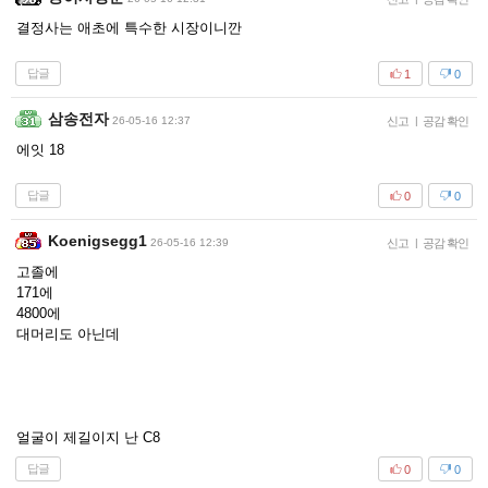
결정사는 애초에 특수한 시장이니깐
답글
1
0
삼송전자
26-05-16 12:37
신고
|
공감 확인
에잇 18
답글
0
0
Koenigsegg1
26-05-16 12:39
신고
|
공감 확인
고졸에
171에
4800에
대머리도 아닌데
얼굴이 제길이지 난 C8
답글
0
0