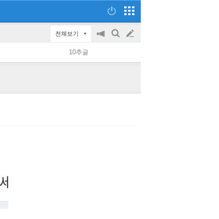
전체보기
공
검
글
지
색
10추글
on/off
쓰
기