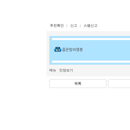
추천확인
신고
스팸신고
좁은방의영혼
메뉴
인장보기
목록