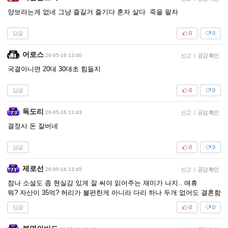
양보라는게 없네 그냥 즐길거 즐기다 혼자 살다 죽을 팔자
답글
0
0
어로스
26-05-16 13:40
신고
|
공감 확인
국결아니면 20대 30대초 힘들지
답글
0
0
독도리
26-05-16 13:43
신고
|
공감 확인
결정사 돈 잘버네
답글
0
0
제로선
26-05-16 13:45
신고
|
공감 확인
참나 소설도 좀 현실감 있게 잘 써야 읽어주는 재미가 나지.. 애휴
뭐? 자산이 35억? 허리가 불편한게 아니라 다리 하나 두개 없어도 결혼함
답글
0
0