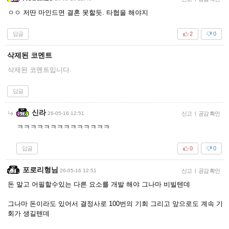
ㅇㅇ 저딴 마인드면 결혼 못할듯. 타협을 해야지
답글
2
0
삭제된 코멘트
삭제된 코멘트입니다.
답글
신라
26-05-16 12:51
신고
|
공감 확인
ㅋㅋㅋㅋㅋㅋㅋㅋㅋㅋㅋㅋㅋㅋ
답글
0
0
포로리형님
26-05-16 12:51
신고
|
공감 확인
돈 말고 어필할수있는 다른 요소를 개발 해야 그나마 비빌텐데
그나마 돈이라도 있어서 결정사로 100번의 기회 그리고 앞으로도 계속 기
회가 생길텐데