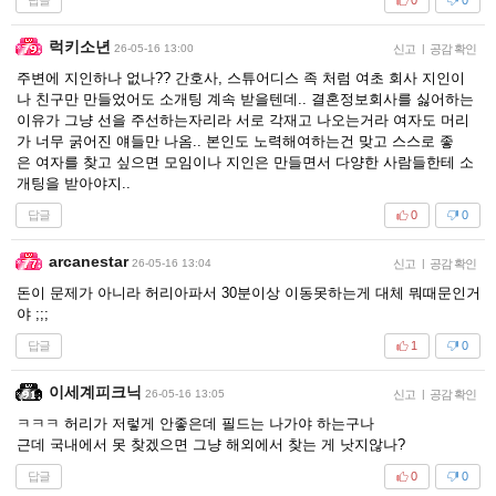
0
0
럭키소년
26-05-16 13:00
신고
|
공감 확인
주변에 지인하나 없나?? 간호사, 스튜어디스 족 처럼 여초 회사 지인이
나 친구만 만들었어도 소개팅 계속 받을텐데.. 결혼정보회사를 싫어하는
이유가 그냥 선을 주선하는자리라 서로 각재고 나오는거라 여자도 머리
가 너무 굵어진 얘들만 나옴.. 본인도 노력해여하는건 맞고 스스로 좋
은 여자를 찾고 싶으면 모임이나 지인은 만들면서 다양한 사람들한테 소
개팅을 받아야지..
답글
0
0
arcanestar
26-05-16 13:04
신고
|
공감 확인
돈이 문제가 아니라 허리아파서 30분이상 이동못하는게 대체 뭐때문인거
야 ;;;
답글
1
0
이세계피크닉
26-05-16 13:05
신고
|
공감 확인
ㅋㅋㅋ 허리가 저렇게 안좋은데 필드는 나가야 하는구나
근데 국내에서 못 찾겠으면 그냥 해외에서 찾는 게 낫지않나?
답글
0
0