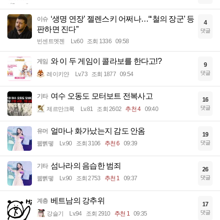
‘생명 연장’ 젤렌스키 어쩌나…“‘철의 장군’ 등
이슈
4
판하면 진다”
댓글
빈센트멧젠
Lv.60
조회 1336
09:58
와 이 두 게임이 콜라보를 한다고!?
게임
9
댓글
레이키얀
Lv.73
조회 1877
09:54
여수 오동도 모터보트 전복사고
기타
16
댓글
제르만크록
Lv.81
조회 2602
추천 4
09:40
얼마나 화가났는지 감도 안옴
유머
19
댓글
꿻뻵뗗
Lv.90
조회 3106
추천 6
09:39
섬나라의 음습한 범죄
기타
26
댓글
꿻뻵뗗
Lv.90
조회 2753
추천 1
09:37
베트남의 강추위
계층
17
댓글
강슬기
Lv.94
조회 2910
추천 1
09:35