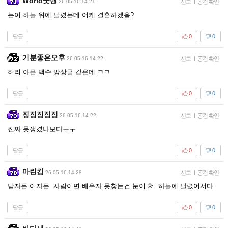
World굿맨
26-05-16 14:21
신고
|
공감 확인
눈이 하늘 위에 달렸는데 어케 결혼하겠음?
답글
0
0
기분좋은오후
26-05-16 14:22
신고
|
공감 확인
허리 아픈 백수 망상글 같은데 ㅋㅋ
답글
0
0
징징징징징
26-05-16 14:22
신고
|
공감 확인
진짜 못생겼나보다ㅜㅜ
답글
0
0
마린킹
26-05-16 14:28
신고
|
공감 확인
남자든 여자든 사람이면 배우자 못찾는건 눈이 쳐 하늘에 달렸어서다
답글
0
0