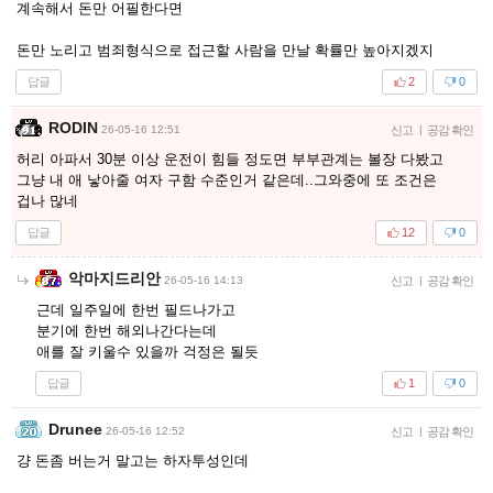
계속해서 돈만 어필한다면
돈만 노리고 범죄형식으로 접근할 사람을 만날 확률만 높아지겠지
답글
2
0
RODIN
26-05-16 12:51
신고
|
공감 확인
허리 아파서 30분 이상 운전이 힘들 정도면 부부관계는 볼장 다봤고
그냥 내 애 낳아줄 여자 구함 수준인거 같은데..그와중에 또 조건은
겁나 많네
답글
12
0
악마지드리안
26-05-16 14:13
신고
|
공감 확인
근데 일주일에 한번 필드나가고
분기에 한번 해외나간다는데
애를 잘 키울수 있을까 걱정은 될듯
답글
1
0
Drunee
26-05-16 12:52
신고
|
공감 확인
걍 돈좀 버는거 말고는 하자투성인데