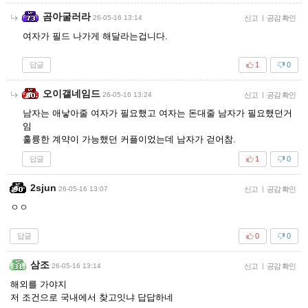
곰아굴러라
26-05-16 13:14
신고
|
공감 확인
여자가 필드 나가게 해달라는겁니다.
답글
1
0
오이갤네임드
26-05-16 13:24
신고
|
공감 확인
남자는 애낳아줄 여자가 필요했고 여자는 돈대줄 남자가 필요했던거
임
훌륭한 계약이 가능했던 커플이었는데 남자가 걷어참.
답글
1
0
2sjun
26-05-16 13:07
신고
|
공감 확인
ㅇㅇ
답글
0
0
삼조
26-05-16 13:14
신고
|
공감 확인
해외를 가야지
저 조건으로 국내에서 찾고잇냐 답답하네