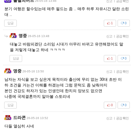
불멸의버드
26-05-16 13:46
신고
|
공감 확인
분기 여행은 할수있는데 매주 필드는 좀 .. 매주 하루 자유시간 달란 소린
대 ..
답글
1
0
명중
26-05-16 13:48
신고
|
공감 확인
대놓고 바람피겠단 소리임 시대가 아무리 바뀌고 유연해졌어도 말
을 저렇게 대놓고 하네 ㅋㅋㅋㅋ
답글
1
0
명중
26-05-16 13:50
신고
|
공감 확인
남자는 자식을 보고 싶은게 목적이라 출산에 무리 없는 30대 초반 이
하 조건을 거는건 이해를 하겠는데 그럼 문턱도 좀 낮춰야지
본인 건강도 하자가 있는 인생인데 한치의 양보도 없으면
나중에 국제결혼까지 알아볼 스토리네
답글
0
0
드라콘
26-05-16 13:52
신고
|
공감 확인
다들 열심히 사네