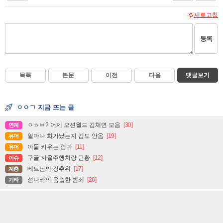
새로고침
등록
목록
본문
이전
다음
댓글보기
ㅇㅇㄱ 지금 뜨는 글
ㅇㅎㅂ? 어제 오션월드 김채연 모음
[30]
연예
얼마나 화가났는지 감도 안옴
[19]
유머
아들 키우는 엄마
[11]
유머
구글 자율주행차량 근황
[12]
이슈
베트남의 강추위
[17]
계층
섬나라의 음습한 범죄
[26]
기타