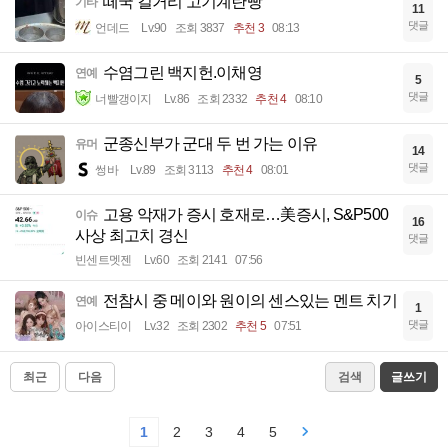
떼국 길거리 고기계란빵
기타
11
댓글
언데드
Lv.90
조회 3837
추천 3
08:13
수염그린 백지헌.이채영
연예
5
댓글
너빨갱이지
Lv.86
조회 2332
추천 4
08:10
군종신부가 군대 두 번 가는 이유
유머
14
댓글
썽바
Lv.89
조회 3113
추천 4
08:01
고용 악재가 증시 호재로…美증시, S&P500
이슈
16
사상 최고치 경신
댓글
빈센트멧젠
Lv.60
조회 2141
07:56
전참시 중 메이와 원이의 센스있는 멘트 치기
연예
1
댓글
아이스티이
Lv.32
조회 2302
추천 5
07:51
최근
다음
검색
글쓰기
1
2
3
4
5