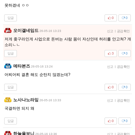
못하겠네 ㅇㅇ
답글
0
0
오이갤네임드
26-05-16 13:23
신고
|
공감 확인
저게 좆구라인게 사업으로 돈버는 사람 몸이 자산인데 허리를 안고쳐? 개
소리ㄴㄴ
답글
3
0
메타본즈
26-05-16 13:24
신고
|
공감 확인
어찌어찌 결혼 해도 순탄치 않겠는데?
답글
0
0
노사나노라잎
26-05-16 13:33
신고
|
공감 확인
국결하면 되지 왜
답글
0
0
하늘을보니
26-05-16 13:36
신고
|
공감 확인