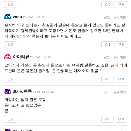
답글
0
0
zacu
26-05-16 13:58
신고
|
공감 확인
솔직히 와꾸 안되는거 확실한거 같은데 돈말고 볼거 없으면 돈이라도 잘
해줘야지 경제관념이라고 포장하면서 돈도 안줄거 같으면 10년 연하녀
가 왜만남. 당장 죽는게 보이는 나이도 아니고
답글
1
0
아마라뷰
26-05-16 14:10
신고
|
공감 확인
요약 : 나 가진건 돈 뿐인데 돈으로 어린 여자랑 결혼하고 싶음. 근데 와이
프한테 돈은 용돈만 줄거임. 돈 안밝히는 여자 어디 없음?
답글
2
0
보아o핸콕
26-05-16 14:18
신고
|
공감 확인
게임하는 남자 결혼 못함
돈이고 머고 필요없음
끝
답글
0
0