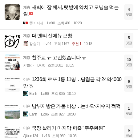
새벽에 잠 깨서, 텃밭에 약치고 모닝술 먹는
계층
4
썰.
댓글
똥기저귀
Lv.90
조회 491
10:20
더 벤티 신메뉴 근황
계층
5
댓글
강슬기
Lv.94
조회 1167
추천 1
10:18
천주교 ㅠ 고민했습니다 ㅠ
계층
10
댓글
샤빌라
Lv.70
조회 1081
10:15
1236회 로또 1등 11명…당첨금 각 24억4000
이슈
9
만 원
댓글
Earth
Lv.96
조회 865
10:10
남부지방은 가뭄 비상…논바닥·저수지 쩍쩍
이슈
1
댓글
Earth
Lv.96
조회 827
10:08
국장 살리기 마지막 퍼즐 "주주환원"
이슈
6
댓글
Ajfucn124
Lv.16
조회 989
10:08