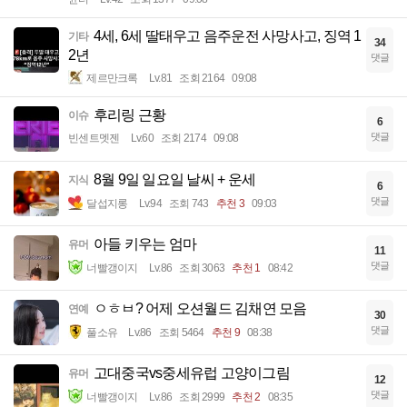
4세, 6세 딸태우고 음주운전 사망사고, 징역 1
기타
34
2년
댓글
제르만크록
Lv.81
조회 2164
09:08
후리링 근황
이슈
6
댓글
빈센트멧젠
Lv.60
조회 2174
09:08
8월 9일 일요일 날씨 + 운세
지식
6
댓글
달섭지롱
Lv.94
조회 743
추천 3
09:03
아들 키우는 엄마
유머
11
댓글
너빨갱이지
Lv.86
조회 3063
추천 1
08:42
ㅇㅎㅂ? 어제 오션월드 김채연 모음
연예
30
댓글
풀소유
Lv.86
조회 5464
추천 9
08:38
고대중국vs중세유럽 고양이그림
유머
12
댓글
너빨갱이지
Lv.86
조회 2999
추천 2
08:35