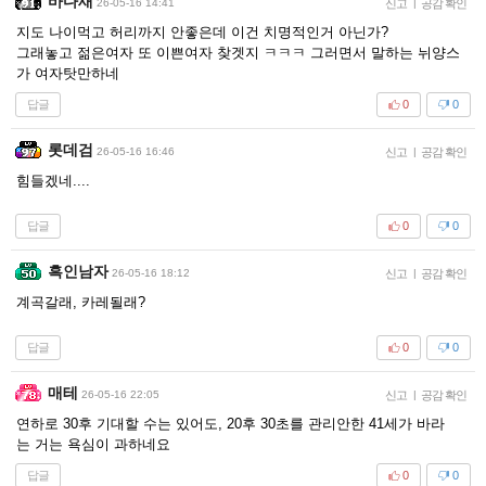
바다새
26-05-16 14:41
신고
|
공감 확인
지도 나이먹고 허리까지 안좋은데 이건 치명적인거 아닌가?
그래놓고 젊은여자 또 이쁜여자 찾겟지 ㅋㅋㅋ 그러면서 말하는 뉘양스
가 여자탓만하네
답글
0
0
롯데검
26-05-16 16:46
신고
|
공감 확인
힘들겠네....
답글
0
0
흑인남자
26-05-16 18:12
신고
|
공감 확인
계곡갈래, 카레될래?
답글
0
0
매테
26-05-16 22:05
신고
|
공감 확인
연하로 30후 기대할 수는 있어도, 20후 30초를 관리안한 41세가 바라
는 거는 욕심이 과하네요
답글
0
0