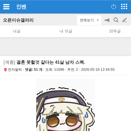
인벤
오픈이슈갤러리
전체보기
공
검
글
지
색
내글
내 댓글
10추글
on/off
쓰
기
[계층]
결혼 못할것 같다는 41살 남자 스펙.
전자팔찌
댓글: 51 개
조회:
11096
추천:
2
2026-05-16 12:44:55