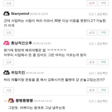
답글
0
0
Starrywind
26-05-16 12:52
신고
|
공감 확인
근데 사업하는 사람이 허리 아파서 30분 이상 이동을 못한다고? 가능한
가 이게
답글
1
0
환상적인오후
26-05-16 12:52
신고
|
공감 확인
분기에 한번씩 해외여행은 씹 ㅋㅋㅋㅋㅋㅋ
아무리 사업해서 돈 좀 있어도 그런 여자는 거르는게 맞지
답글
1
0
위잉치킨
26-05-16 12:52
신고
|
공감 확인
허리 재활이랑 운동을 좀 해서 강화시키면 될텐데 걍 손놓고있는건가?
답글
2
0
뿡빵뿡뿡뿡
26-05-16 13:13
신고
|
공감 확인
그런듯. 바쁘다는 핑계로 그냥 냅두는듯