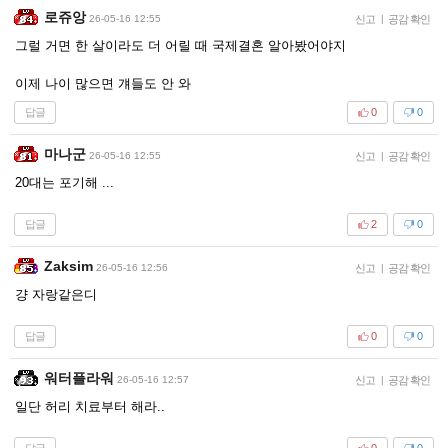
로쥬앙
26-05-16 12:55
신고
|
공감 확인
그럴 거면 한 살이라도 더 어릴 때 국제결혼 알아봤어야지
이제 나이 많으면 걔들도 안 와
답글
0
0
마나군
26-05-16 12:55
신고
|
공감 확인
20대는 포기해 ...
답글
2
0
Zaksim
26-05-16 12:56
신고
|
공감 확인
걍 자랑같은디
답글
0
0
워터플라워
26-05-16 12:57
신고
|
공감 확인
일단 허리 치료부터 해라..
답글