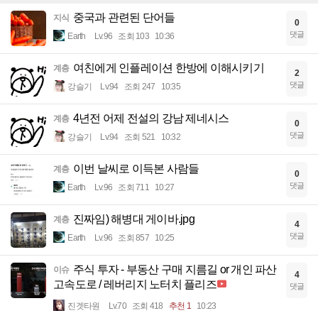
중국과 관련된 단어들
지식
0
댓글
Earth
Lv.96
조회 103
10:36
여친에게 인플레이션 한방에 이해시키기
계층
2
댓글
강슬기
Lv.94
조회 247
10:35
4년전 어제 전설의 강남 제네시스
계층
0
댓글
강슬기
Lv.94
조회 521
10:32
이번 날씨로 이득본 사람들
계층
0
댓글
Earth
Lv.96
조회 711
10:27
진짜임) 해병대 게이바.jpg
계층
4
댓글
Earth
Lv.96
조회 857
10:25
주식 투자 - 부동산 구매 지름길 or 개인 파산
이슈
4
고속도로 / 레버리지 노터치 플리즈
댓글
진겟타원
Lv.70
조회 418
추천 1
10:23