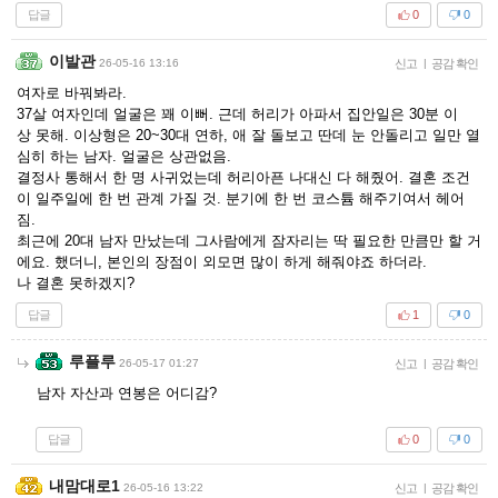
답글
0
0
이발관
26-05-16 13:16
신고
|
공감 확인
여자로 바꿔봐라.
37살 여자인데 얼굴은 꽤 이뻐. 근데 허리가 아파서 집안일은 30분 이
상 못해. 이상형은 20~30대 연하, 애 잘 돌보고 딴데 눈 안돌리고 일만 열
심히 하는 남자. 얼굴은 상관없음.
결정사 통해서 한 명 사귀었는데 허리아픈 나대신 다 해줬어. 결혼 조건
이 일주일에 한 번 관계 가질 것. 분기에 한 번 코스튬 해주기여서 헤어
짐.
최근에 20대 남자 만났는데 그사람에게 잠자리는 딱 필요한 만큼만 할 거
에요. 했더니, 본인의 장점이 외모면 많이 하게 해줘야죠 하더라.
나 결혼 못하겠지?
답글
1
0
루플루
26-05-17 01:27
신고
|
공감 확인
남자 자산과 연봉은 어디감?
답글
0
0
내맘대로1
26-05-16 13:22
신고
|
공감 확인