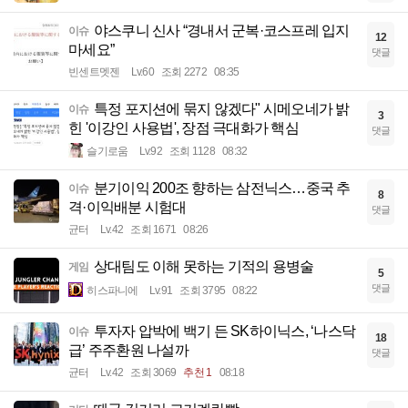
야스쿠니 신사 “경내서 군복·코스프레 입지
이슈
12
마세요”
댓글
빈센트멧젠
Lv.60
조회 2272
08:35
특정 포지션에 묶지 않겠다" 시메오네가 밝
이슈
3
힌 '이강인 사용법', 장점 극대화가 핵심
댓글
슬기로움
Lv.92
조회 1128
08:32
분기이익 200조 향하는 삼전닉스…중국 추
이슈
8
격·이익배분 시험대
댓글
균터
Lv.42
조회 1671
08:26
상대팀도 이해 못하는 기적의 용병술
게임
5
댓글
히스파니에
Lv.91
조회 3795
08:22
투자자 압박에 백기 든 SK하이닉스, ‘나스닥
이슈
18
급’ 주주환원 나설까
댓글
균터
Lv.42
조회 3069
추천 1
08:18