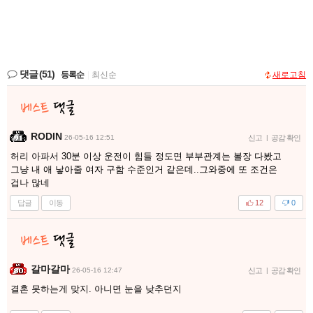
댓글
(51)
등록순
|
최신순
새로고침
RODIN
26-05-16 12:51
신고
|
공감 확인
허리 아파서 30분 이상 운전이 힘들 정도면 부부관계는 볼장 다봤고
그냥 내 애 낳아줄 여자 구함 수준인거 같은데..그와중에 또 조건은
겁나 많네
답글
이동
12
0
갈마갈마
26-05-16 12:47
신고
|
공감 확인
결혼 못하는게 맞지. 아니면 눈을 낮추던지