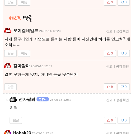
답글
이동
9
0
오이갤네임드
26-05-16 13:23
신고
|
공감 확인
저게 좆구라인게 사업으로 돈버는 사람 몸이 자산인데 허리를 안고쳐? 개
소리ㄴㄴ
답글
이동
3
0
갈마갈마
26-05-16 12:47
신고
|
공감 확인
결혼 못하는게 맞지. 아니면 눈을 낮추던지
답글
9
0
전자팔찌
26-05-16 12:48
신고
|
공감 확인
허억
답글
0
0
Hobak23
26-05-16 12:48
신고
|
공감 확인