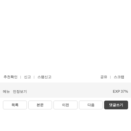
추천확인
신고
스팸신고
공유
스크랩
메뉴
인장보기
EXP 37%
목록
본문
이전
다음
댓글쓰기