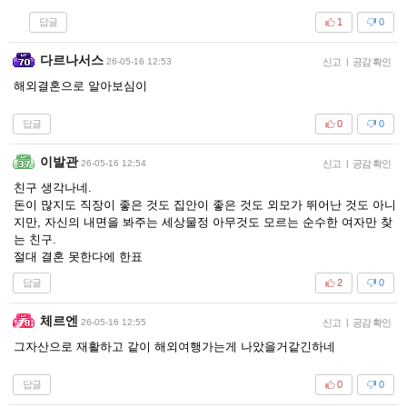
답글
1
0
다르나서스
26-05-16 12:53
신고
|
공감 확인
해외결혼으로 알아보심이
답글
0
0
이발관
26-05-16 12:54
신고
|
공감 확인
친구 생각나네.
돈이 많지도 직장이 좋은 것도 집안이 좋은 것도 외모가 뛰어난 것도 아니
지만, 자신의 내면을 봐주는 세상물정 아무것도 모르는 순수한 여자만 찾
는 친구.
절대 결혼 못한다에 한표
답글
2
0
체르엔
26-05-16 12:55
신고
|
공감 확인
그자산으로 재활하고 같이 해외여행가는게 나았을거같긴하네
답글
0
0