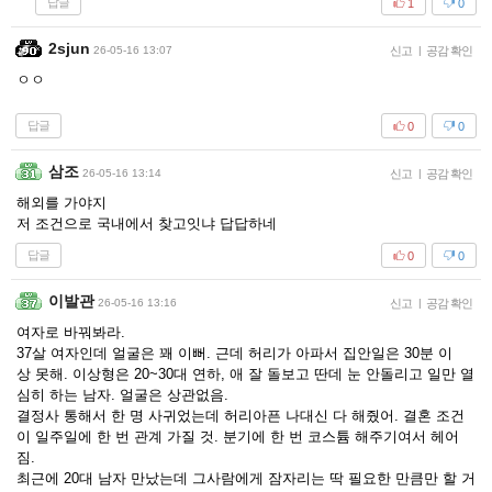
답글
1
0
2sjun
26-05-16 13:07
신고
|
공감 확인
ㅇㅇ
답글
0
0
삼조
26-05-16 13:14
신고
|
공감 확인
해외를 가야지
저 조건으로 국내에서 찾고잇냐 답답하네
답글
0
0
이발관
26-05-16 13:16
신고
|
공감 확인
여자로 바꿔봐라.
37살 여자인데 얼굴은 꽤 이뻐. 근데 허리가 아파서 집안일은 30분 이
상 못해. 이상형은 20~30대 연하, 애 잘 돌보고 딴데 눈 안돌리고 일만 열
심히 하는 남자. 얼굴은 상관없음.
결정사 통해서 한 명 사귀었는데 허리아픈 나대신 다 해줬어. 결혼 조건
이 일주일에 한 번 관계 가질 것. 분기에 한 번 코스튬 해주기여서 헤어
짐.
최근에 20대 남자 만났는데 그사람에게 잠자리는 딱 필요한 만큼만 할 거