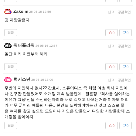
Zaksim
26-05-16 12:56
신고
|
공감 확인
걍 자랑같은디
답글
0
0
워터플라워
26-05-16 12:57
신고
|
공감 확인
일단 허리 치료부터 해라..
답글
0
0
럭키소년
26-05-16 13:00
신고
|
공감 확인
주변에 지인하나 없나?? 간호사, 스튜어디스 족 처럼 여초 회사 지인이
나 친구만 만들었어도 소개팅 계속 받을텐데.. 결혼정보회사를 싫어하는
이유가 그냥 선을 주선하는자리라 서로 각재고 나오는거라 여자도 머리
가 너무 굵어진 얘들만 나옴.. 본인도 노력해여하는건 맞고 스스로 좋
은 여자를 찾고 싶으면 모임이나 지인은 만들면서 다양한 사람들한테 소
개팅을 받아야지..
답글
0
0