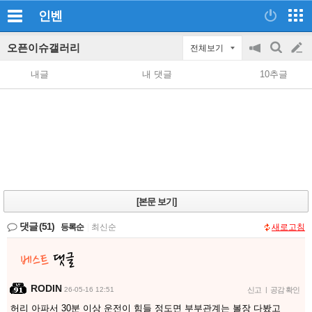
인벤
오픈이슈갤러리
전체보기
공
검
글
지
색
내글
내 댓글
10추글
on/off
쓰
기
[본문 보기]
댓글
(51)
등록순
|
최신순
새로고침
RODIN
26-05-16 12:51
신고
|
공감 확인
허리 아파서 30분 이상 운전이 힘들 정도면 부부관계는 볼장 다봤고