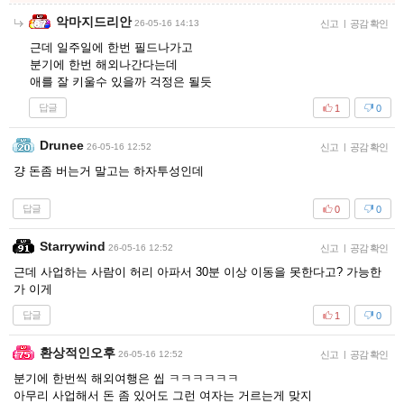
악마지드리안
26-05-16 14:13
신고
|
공감 확인
근데 일주일에 한번 필드나가고
분기에 한번 해외나간다는데
애를 잘 키울수 있을까 걱정은 될듯
답글
1
0
Drunee
26-05-16 12:52
신고
|
공감 확인
걍 돈좀 버는거 말고는 하자투성인데
답글
0
0
Starrywind
26-05-16 12:52
신고
|
공감 확인
근데 사업하는 사람이 허리 아파서 30분 이상 이동을 못한다고? 가능한
가 이게
답글
1
0
환상적인오후
26-05-16 12:52
신고
|
공감 확인
분기에 한번씩 해외여행은 씹 ㅋㅋㅋㅋㅋㅋ
아무리 사업해서 돈 좀 있어도 그런 여자는 거르는게 맞지