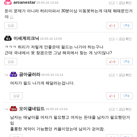
arcanestar
26-05-16 13:04
신고
|
공감 확인
돈이 문제가 아니라 허리아파서 30분이상 이동못하는게 대체 뭐때문인거
야 ;;;
답글
1
0
이세계피크닉
26-05-16 13:05
신고
|
공감 확인
ㅋㅋㅋ 허리가 저렇게 안좋은데 필드는 나가야 하는구나
근데 국내에서 못 찾겠으면 그냥 해외에서 찾는 게 낫지않나?
답글
0
0
곰아굴러라
26-05-16 13:14
신고
|
공감 확인
여자가 필드 나가게 해달라는겁니다.
답글
1
0
오이갤네임드
26-05-16 13:24
신고
|
공감 확인
남자는 애낳아줄 여자가 필요했고 여자는 돈대줄 남자가 필요했던거
임
훌륭한 계약이 가능했던 커플이었는데 남자가 걷어참.