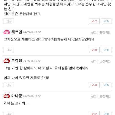
지만, 자신의 내면을 봐주는 세상물정 아무것도 모르는 순수한 여자만 찾
는 친구.
절대 결혼 못한다에 한표
답글
2
0
체르엔
26-05-16 12:55
신고
|
공감 확인
그자산으로 재활하고 같이 해외여행가는게 나았을거같긴하네
답글
0
0
로쥬앙
26-05-16 12:55
신고
|
공감 확인
그럴 거면 한 살이라도 더 어릴 때 국제결혼 알아봤어야지
이제 나이 많으면 걔들도 안 와
답글
0
0
마나군
26-05-16 12:55
신고
|
공감 확인
20대는 포기해 ...
답글
2
0