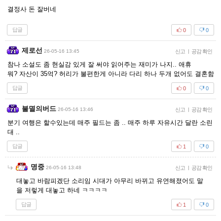
결정사 돈 잘버네
답글
0
0
제로선
26-05-16 13:45
신고
|
공감 확인
참나 소설도 좀 현실감 있게 잘 써야 읽어주는 재미가 나지.. 애휴
뭐? 자산이 35억? 허리가 불편한게 아니라 다리 하나 두개 없어도 결혼함
답글
0
0
불멸의버드
26-05-16 13:46
신고
|
공감 확인
분기 여행은 할수있는데 매주 필드는 좀 .. 매주 하루 자유시간 달란 소린
대 ..
답글
1
0
명중
26-05-16 13:48
신고
|
공감 확인
대놓고 바람피겠단 소리임 시대가 아무리 바뀌고 유연해졌어도 말
을 저렇게 대놓고 하네 ㅋㅋㅋㅋ
답글
1
0