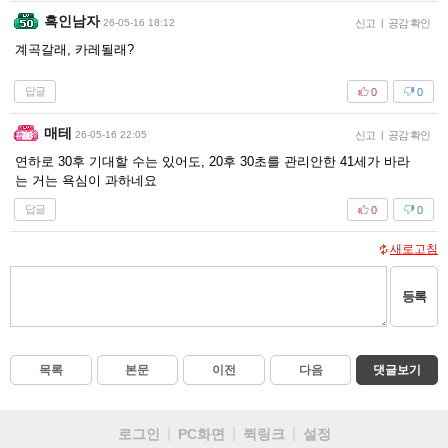
흑인남자
26-05-16 18:12
신고
|
공감 확인
계곡갈래, 카레될래?
답글
0
0
매테
26-05-16 22:05
신고
|
공감 확인
연하로 30후 기대할 수는 있어도, 20후 30초를 관리안한 41세가 바라
는 거는 욕심이 과하네요
답글
0
0
새로고침
등록
목록
본문
이전
다음
댓글보기
로그인
PC화면
퀵링크
설정