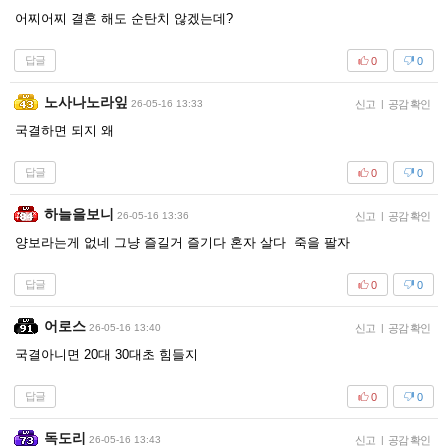
어찌어찌 결혼 해도 순탄치 않겠는데?
답글
0
0
노사나노라잎
26-05-16 13:33
신고
|
공감 확인
국결하면 되지 왜
답글
0
0
하늘을보니
26-05-16 13:36
신고
|
공감 확인
양보라는게 없네 그냥 즐길거 즐기다 혼자 살다 죽을 팔자
답글
0
0
어로스
26-05-16 13:40
신고
|
공감 확인
국결아니면 20대 30대초 힘들지
답글
0
0
독도리
26-05-16 13:43
신고
|
공감 확인