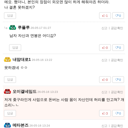
에요. 했더니, 본인의 장점이 외모면 많이 하게 해줘야죠 하더라.
나 결혼 못하겠지?
답글
1
0
루플루
26-05-17 01:27
신고
|
공감 확인
남자 자산과 연봉은 어디감?
답글
0
0
내맘대로1
26-05-16 13:22
신고
|
공감 확인
못하겠네 ㅇㅇ
답글
0
0
오이갤네임드
26-05-16 13:23
신고
|
공감 확인
저게 좆구라인게 사업으로 돈버는 사람 몸이 자산인데 허리를 안고쳐? 개
소리ㄴㄴ
답글
3
0
메타본즈
26-05-16 13:24
신고
|
공감 확인