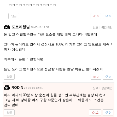
ㅋㅋㅋㅋㅋㅋㅋㅋㅋㅋㅋㅋㅋㅋ
답글
0
0
포로리형님
26-05-16 12:51
신고
|
공감 확인
돈 말고 어필할수있는 다른 요소를 개발 해야 그나마 비빌텐데
그나마 돈이라도 있어서 결정사로 100번의 기회 그리고 앞으로도 계속 기
회가 생길텐데
계속해서 돈만 어필한다면
돈만 노리고 범죄형식으로 접근할 사람을 만날 확률만 높아지겠지
답글
2
0
RODIN
26-05-16 12:51
신고
|
공감 확인
허리 아파서 30분 이상 운전이 힘들 정도면 부부관계는 볼장 다봤고
그냥 내 애 낳아줄 여자 구함 수준인거 같은데..그와중에 또 조건은
겁나 많네
답글
12
0