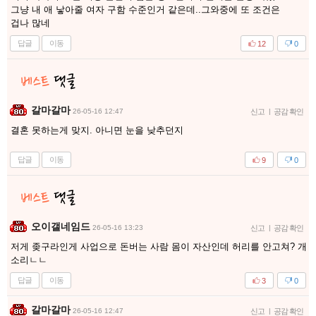
그냥 내 애 낳아줄 여자 구함 수준인거 같은데..그와중에 또 조건은
겁나 많네
답글
이동
12
0
갈마갈마
26-05-16 12:47
신고
|
공감 확인
결혼 못하는게 맞지. 아니면 눈을 낮추던지
답글
이동
9
0
오이갤네임드
26-05-16 13:23
신고
|
공감 확인
저게 좆구라인게 사업으로 돈버는 사람 몸이 자산인데 허리를 안고쳐? 개
소리ㄴㄴ
답글
이동
3
0
갈마갈마
26-05-16 12:47
신고
|
공감 확인