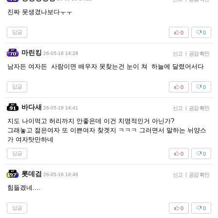
진짜 못생겼나보다ㅜㅜ
답글
0
0
마린킹
26-05-16 14:28
신고
|
공감 확인
남자든 여자든 사람이면 배우자 못찾는건 눈이 쳐 하늘에 달렸어서다
답글
0
0
바다새
26-05-16 14:41
신고
|
공감 확인
지도 나이먹고 허리까지 안좋은데 이건 치명적인거 아닌가?
그래놓고 젊은여자 또 이쁜여자 찾겟지 ㅋㅋㅋ 그러면서 말하는 뉘양스
가 여자탓만하네
답글
0
0
롯데검
26-05-16 16:46
신고
|
공감 확인
힘들겠네....
답글
0
0