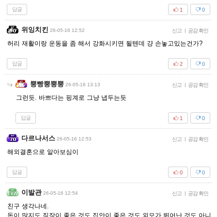
답글
1
0
위잉치킨
26-05-16 12:52
신고
|
공감 확인
허리 재활이랑 운동을 좀 해서 강화시키면 될텐데 걍 손놓고있는건가?
답글
2
0
뿡빵뿡뿡뿡
26-05-16 13:13
신고
|
공감 확인
그런듯. 바쁘다는 핑계로 그냥 냅두는듯
답글
1
0
다르나서스
26-05-16 12:53
신고
|
공감 확인
해외결혼으로 알아보심이
답글
0
0
이발관
26-05-16 12:54
신고
|
공감 확인
친구 생각나네.
돈이 많지도 직장이 좋은 것도 집안이 좋은 것도 외모가 뛰어난 것도 아니