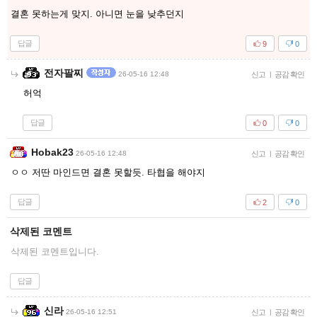
결혼 못하는게 맞지. 아니면 눈을 낮추던지
답글
9
0
전자팔찌
26-05-16 12:48
신고
|
공감 확인
허억
답글
0
0
Hobak23
26-05-16 12:48
신고
|
공감 확인
ㅇㅇ 저딴 마인드면 결혼 못할듯. 타협을 해야지
답글
2
0
삭제된 코멘트
삭제된 코멘트입니다.
답글
신라
26-05-16 12:51
신고
|
공감 확인