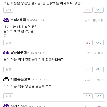
프한테 돈은 용돈만 줄거임. 돈 안밝히는 여자 어디 없음?
답글
2
0
보아o핸콕
26-05-16 14:18
신고
|
공감 확인
게임하는 남자 결혼 못함
돈이고 머고 필요없음
끝
답글
0
0
World굿맨
26-05-16 14:21
신고
|
공감 확인
눈이 하늘 위에 달렸는데 어케 결혼하겠음?
답글
0
0
기분좋은오후
26-05-16 14:22
신고
|
공감 확인
허리 아픈 백수 망상글 같은데 ㅋㅋ
답글
0
0
징징징징징
26-05-16 14:22
신고
|
공감 확인