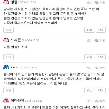
명중
26-05-16 13:50
신고
|
공감 확인
남자는 자식을 보고 싶은게 목적이라 출산에 무리 없는 30대 초반 이
하 조건을 거는건 이해를 하겠는데 그럼 문턱도 좀 낮춰야지
본인 건강도 하자가 있는 인생인데 한치의 양보도 없으면
나중에 국제결혼까지 알아볼 스토리네
답글
0
0
드라콘
26-05-16 13:52
신고
|
공감 확인
다들 열심히 사네
답글
0
0
zacu
26-05-16 13:58
신고
|
공감 확인
솔직히 와꾸 안되는거 확실한거 같은데 돈말고 볼거 없으면 돈이라도 잘
해줘야지 경제관념이라고 포장하면서 돈도 안줄거 같으면 10년 연하녀
가 왜만남. 당장 죽는게 보이는 나이도 아니고
답글
1
0
아마라뷰
26-05-16 14:10
신고
|
공감 확인
요약 : 나 가진건 돈 뿐인데 돈으로 어린 여자랑 결혼하고 싶음. 근데 와이