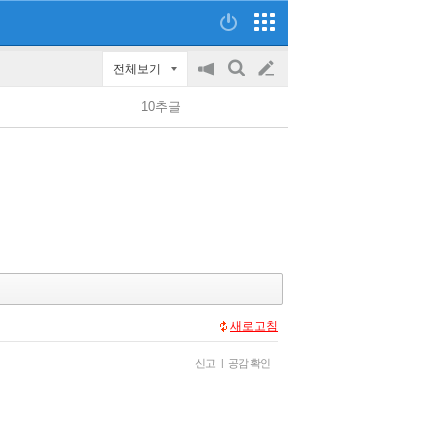
전체보기
공
검
글
지
색
10추글
on/off
쓰
기
새로고침
신고
|
공감 확인