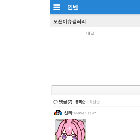
인벤
오픈이슈갤러리
내글
댓글
(7)
등록순
|
최신순
신라
26-05-16 12:47