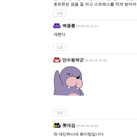
호르몬은 잠을 잘 자고 스트레스를 적게 받아야
답글
백풍룡
26-05-16 13:27
개쩐다
답글
만수동박군
26-05-16 15:59
답글
롯데검
26-05-16 16:46
와 대단하시네 화이팅입니다