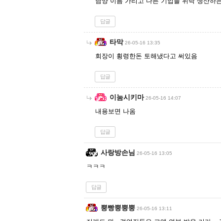
남양 이름 가리고 다른 기업들 위탁 생산하
답글
타막
26-05-16 13:35
회장이 횡령한돈 토해냈다고 써있음
답글
이눔시키마
26-05-16 14:07
내용보면 나옴
답글
사랑방손님
26-05-16 13:05
ㅋㅋㅋ
답글
뿡빵뿡뿡뿡
26-05-16 13:11