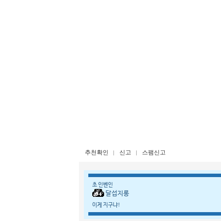
추천확인
신고
스팸신고
초 인벤인
달섭지롱
이게 지구냐!