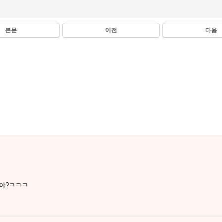
본문
이전
다음
거야?ㅋㅋㅋ