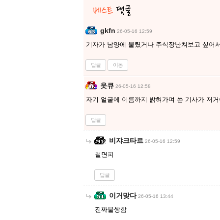
gkfn
26-05-16 12:59
기자가 남양에 물렸거나 주식장난쳐보고 싶어서
답글
이동
읏큐
26-05-16 12:58
자기 얼굴에 이름까지 밝혀가며 쓴 기사가 저
답글
비쟈크타르
26-05-16 12:59
철면피
답글
이거맞다
26-05-16 13:44
진짜불쌍함