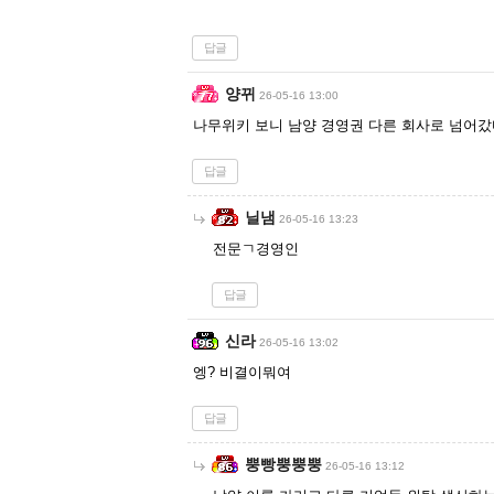
답글
양뀌
26-05-16 13:00
나무위키 보니 남양 경영권 다른 회사로 넘어
답글
닐냄
26-05-16 13:23
전문ㄱ경영인
답글
신라
26-05-16 13:02
엥? 비결이뭐여
답글
뿡빵뿡뿡뿡
26-05-16 13:12