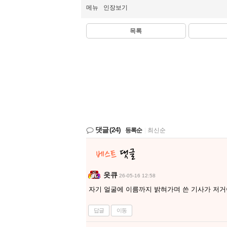
메뉴
인장보기
목록
댓글
(24)
등록순
|
최신순
읏큐
26-05-16 12:58
자기 얼굴에 이름까지 밝혀가며 쓴 기사가 저
답글
이동