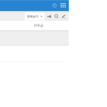
전체보기
공
검
글
지
색
10추글
on/off
쓰
기