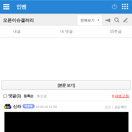
인벤
오픈이슈갤러리
전체보기
공
검
글
지
색
내글
내 댓글
10추글
on/off
쓰
기
[본문 보기]
댓글
(1)
등록순
|
최신순
새로고침
신라
26-05-16 12:59
신고
|
공감 확인