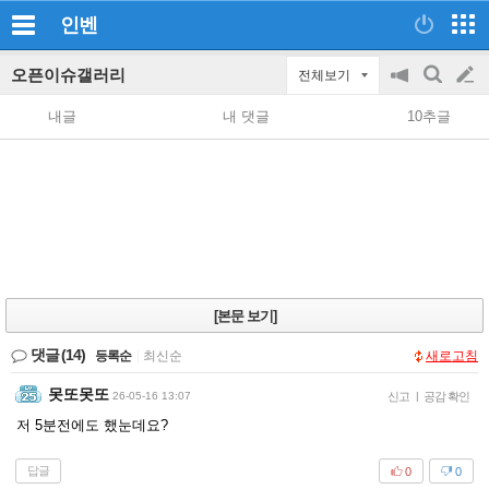
인벤
오픈이슈갤러리
전체보기
공
검
글
지
색
내글
내 댓글
10추글
on/off
쓰
기
[본문 보기]
댓글
(14)
등록순
|
최신순
새로고침
못또못또
26-05-16 13:07
신고
|
공감 확인
저 5분전에도 했눈데요?
답글
0
0