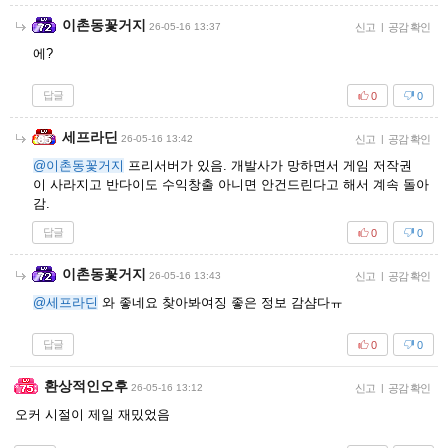
이촌동꽃거지
26-05-16 13:37
신고
|
공감 확인
에?
답글
0
0
세프라딘
26-05-16 13:42
신고
|
공감 확인
@이촌동꽃거지
프리서버가 있음. 개발사가 망하면서 게임 저작권
이 사라지고 반다이도 수익창출 아니면 안건드린다고 해서 계속 돌아
감.
답글
0
0
이촌동꽃거지
26-05-16 13:43
신고
|
공감 확인
@세프라딘
와 좋네요 찾아봐여징 좋은 정보 감샴다ㅠ
답글
0
0
환상적인오후
26-05-16 13:12
신고
|
공감 확인
오커 시절이 제일 재밌었음