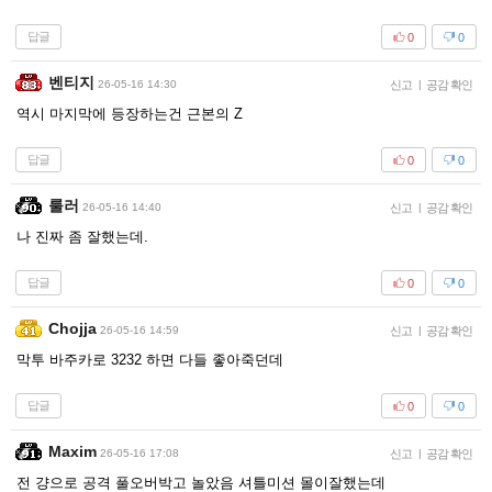
답글
0
0
벤티지
26-05-16 14:30
신고
|
공감 확인
역시 마지막에 등장하는건 근본의 Z
답글
0
0
룰러
26-05-16 14:40
신고
|
공감 확인
나 진짜 좀 잘했는데.
답글
0
0
Chojja
26-05-16 14:59
신고
|
공감 확인
막투 바주카로 3232 하면 다들 좋아죽던데
답글
0
0
Maxim
26-05-16 17:08
신고
|
공감 확인
전 걍으로 공격 풀오버박고 놀았음 셔틀미션 몰이잘했는데