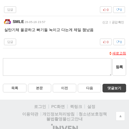
답글
0
0
SMLE
26-05-16 23:57
신고
|
공감 확인
실탄기체 올공하고 빠기들 녹이고 다는게 제일 잼났음
답글
0
0
새로고침
등록
목록
본문
이전
다음
댓글보기
로그인
PC화면
퀵링크
설정
청소년보호정책
이용약관
개인정보처리방침
▲
불법촬영물신고안내
(주)