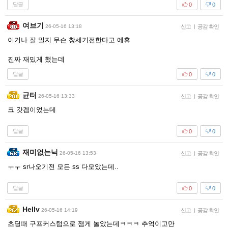
답글
0
0
여브기
26-05-16 13:18
신고
|
공감 확인
이거나 잘 밀지 무슨 창세기전한다고 에휴
진짜 재밌게 했는데
답글
0
0
균터
26-05-16 13:33
신고
|
공감 확인
크 갓겜이었는데
답글
0
0
재미없는닉
26-05-16 13:53
신고
|
공감 확인
ㅜㅜ sr나오기전 모든 ss 다모았는데..
답글
0
0
Hellv
26-05-16 14:19
신고
|
공감 확인
초딩때 구프커스텀으로 잼게 놀았는데ㅋㅋㅋ 추억이고만