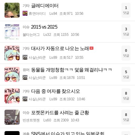
글레디에이터
기타
1
댓글
휴면아이디
Lv.84
조회 971
10:56
2015 vs 2025
이슈
3
댓글
불타는머그
Lv.32
조회 1155
10:56
대사가 자동으로 나오는 노래
기타
0
댓글
사실난라쿤
Lv.89
조회 517
10:55
동물들 개멍청함ㅋㅋ 덫을 왜걸리냐ㅋㅋ
유머
5
댓글
사실난라쿤
Lv.89
조회 1878
10:51
다음 중 여자를 찾으시오
기타
8
댓글
사실난라쿤
Lv.89
조회 1932
10:46
포켓몬카드를 사려는 줄 근황
이슈
8
댓글
빈센트멧젠
Lv.60
조회 2309
10:43
SNS에서 이슈가 되고 있는 일본국회
계층