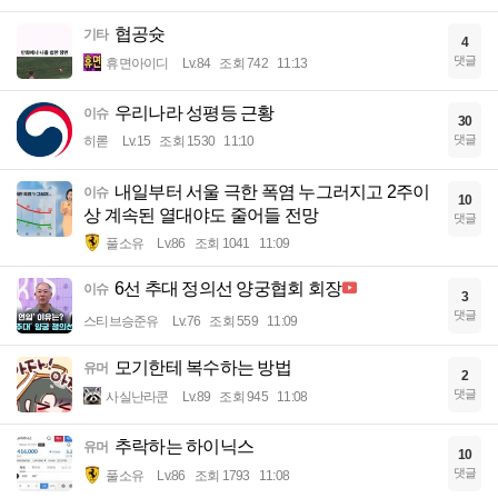
협공슛
기타
4
댓글
휴면아이디
Lv.84
조회 742
11:13
우리나라 성평등 근황
이슈
30
댓글
히롣
Lv.15
조회 1530
11:10
내일부터 서울 극한 폭염 누그러지고 2주이
이슈
10
상 계속된 열대야도 줄어들 전망
댓글
풀소유
Lv.86
조회 1041
11:09
6선 추대 정의선 양궁협회 회장
이슈
3
댓글
스티브승준유
Lv.76
조회 559
11:09
모기한테 복수하는 방법
유머
2
댓글
사실난라쿤
Lv.89
조회 945
11:08
추락하는 하이닉스
유머
10
댓글
풀소유
Lv.86
조회 1793
11:08