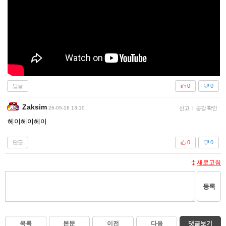
답글
0
0
Zaksim
26-05-16 13:10
신고
|
공감 확인
헤이헤이헤이
답글
0
0
새로고침
등록
목록
본문
이전
다음
댓글보기