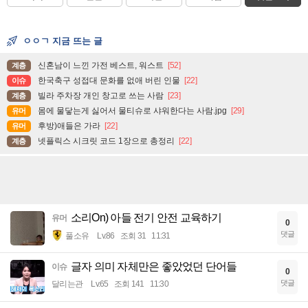
ㅇㅇㄱ 지금 뜨는 글
신혼남이 느낀 가전 베스트, 워스트
[52]
계층
한국축구 성접대 문화를 없애 버린 인물
[22]
이슈
빌라 주차장 개인 창고로 쓰는 사람
[23]
계층
몸에 물닿는게 싫어서 물티슈로 샤워한다는 사람.jpg
[29]
유머
후방)애들은 가라
[22]
유머
넷플릭스 시크릿 코드 1장으로 총정리
[22]
계층
소리On) 아들 전기 안전 교육하기
유머
0
댓글
풀소유
Lv.86
조회 31
11:31
글자 의미 자체만은 좋았었던 단어들
이슈
0
댓글
달리는관
Lv.65
조회 141
11:30