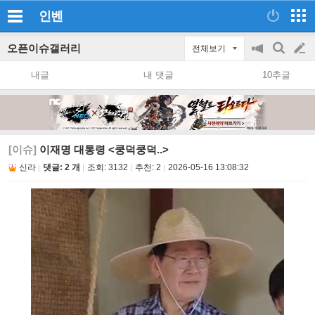
인벤
오픈이슈갤러리
전체보기
공
검
글
지
색
내글
내 댓글
10추글
on/off
쓰
기
[이슈]
이재명 대통령 <쿵덕쿵덕..>
신라
댓글: 2 개
조회:
3132
추천:
2
2026-05-16 13:08:32