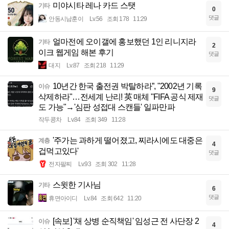
미야시타 레나 카드 스탯
기타
0
댓글
안동시남훈이
Lv.56
조회 178
11:29
얼마전에 오이갤에 홍보했던 1인 리니지라
기타
2
이크 웹게임 해본 후기
댓글
대지
Lv.87
조회 218
11:29
10년간 한국 출전권 박탈하라”, "2002년 기록
이슈
9
삭제하라"…전세계 난리! 英 매체 "FIFA 공식 제재
댓글
도 가능"→'심판 성접대 스캔들' 일파만파
작두콩차
Lv.84
조회 349
11:28
'주가는 과하게 떨어졌고, 찌라시에도 대중은
계층
4
겁먹고있다'
댓글
전자팔찌
Lv.93
조회 302
11:28
스윗한 기사님
기타
6
댓글
휴면아이디
Lv.84
조회 642
11:20
[속보] '채 상병 순직책임' 임성근 전 사단장 2
이슈
4