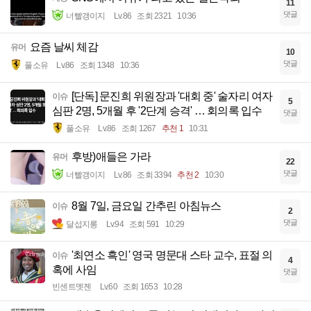
11
댓글
너빨갱이지
Lv.86
조회 2321
10:36
요즘 날씨 체감
유머
10
댓글
풀소유
Lv.86
조회 1348
10:36
[단독] 문진희 위원장과 '대회 중' 술자리 여자
이슈
5
심판 2명, 5개월 후 '2단계 승격' … 회의록 입수
댓글
풀소유
Lv.86
조회 1267
추천 1
10:31
후방)애들은 가라
유머
22
댓글
너빨갱이지
Lv.86
조회 3394
추천 2
10:30
8월 7일, 금요일 간추린 아침뉴스
이슈
2
댓글
달섭지롱
Lv.94
조회 591
10:29
'최연소 흑인' 영국 명문대 스타 교수, 표절 의
이슈
4
혹에 사임
댓글
빈센트멧젠
Lv.60
조회 1653
10:28