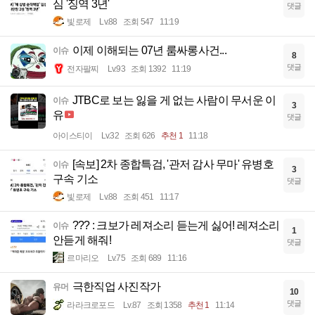
심 '징역 3년'
댓글
빛로제
Lv.88
조회 547
11:19
이제 이해되는 07년 룸싸롱사건...
이슈
8
댓글
전자팔찌
Lv.93
조회 1392
11:19
JTBC로 보는 잃을 게 없는 사람이 무서운 이
이슈
3
유
댓글
아이스티이
Lv.32
조회 626
추천 1
11:18
[속보] 2차 종합특검, '관저 감사 무마' 유병호
이슈
3
구속 기소
댓글
빛로제
Lv.88
조회 451
11:17
??? : 크보가 레져소리 듣는게 싫어! 레져소리
이슈
1
안듣게 해줘!
댓글
르마리오
Lv.75
조회 689
11:16
극한직업 사진작가
유머
10
댓글
라라크로포드
Lv.87
조회 1358
추천 1
11:14