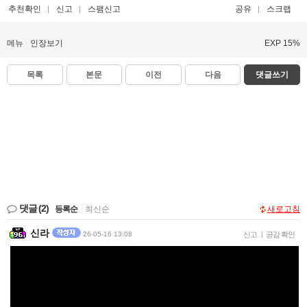
추천확인
신고
스팸신고
공유
스크랩
메뉴
인장보기
EXP 15%
목록
본문
이전
다음
댓글쓰기
댓글
(2)
등록순
|
최신순
새로고침
신라
26-05-16 13:08
신고
|
공감 확인