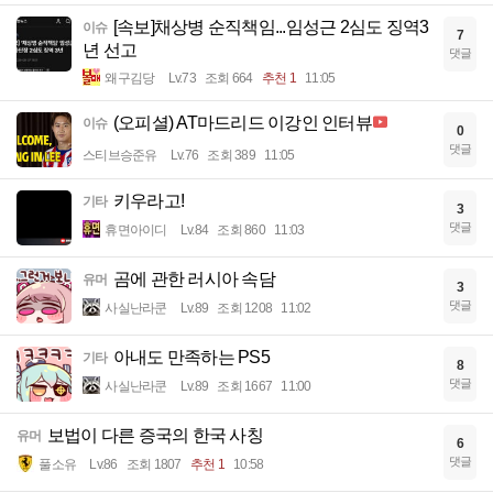
[속보]채상병 순직책임...임성근 2심도 징역3
이슈
7
년 선고
댓글
왜구김당
Lv.73
조회 664
추천 1
11:05
(오피셜) AT마드리드 이강인 인터뷰
이슈
0
댓글
스티브승준유
Lv.76
조회 389
11:05
키우라고!
기타
3
댓글
휴면아이디
Lv.84
조회 860
11:03
곰에 관한 러시아 속담
유머
3
댓글
사실난라쿤
Lv.89
조회 1208
11:02
아내도 만족하는 PS5
기타
8
댓글
사실난라쿤
Lv.89
조회 1667
11:00
보법이 다른 증국의 한국 사칭
유머
6
댓글
풀소유
Lv.86
조회 1807
추천 1
10:58