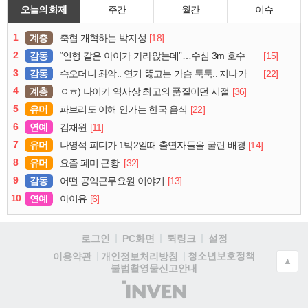
오늘의 화제
주간
월간
이슈
1
계층
[18]
축협 개혁하는 박지성
2
감동
[15]
“인형 같은 아이가 가라앉는데”…수심 3m 호수 뛰어든 60대 의인
3
감동
[22]
슥오더니 촤악.. 연기 뚫고는 가슴 툭툭.. 지나가던 아재의 정체
4
계층
[36]
ㅇㅎ) 나이키 역사상 최고의 품질이던 시절
5
유머
[22]
파브리도 이해 안가는 한국 음식
6
연예
[11]
김채원
7
유머
[14]
나영석 피디가 1박2일때 출연자들을 굴린 배경
8
유머
[32]
요즘 폐미 근황.
9
감동
[13]
어떤 공익근무요원 이야기
10
연예
[6]
아이유
로그인
PC화면
퀵링크
설정
청소년보호정책
이용약관
개인정보처리방침
▲
불법촬영물신고안내
(주)
인