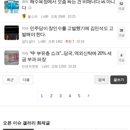
해수욕장에서 오줌 싸는 건 비매너다 vs 아니
유머
52
다
댓글
풀소유
Lv.86
조회 2668
10:25
민주당이 장인수를 고발했기에 김민석도 고
이슈
38
발해야 한다.
댓글
갈마갈마
Lv.80
조회 1482
추천 7
10:18
“中 부유층 쇼크”...당국, 역외신탁에 20% 세
이슈
4
금 부과 파장
댓글
빈센트멧젠
Lv.60
조회 1298
10:18
최근
다음
검색
글쓰기
1
2
3
4
5
오픈 이슈 갤러리 화제글