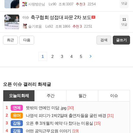
댓글
사랑방손님
Lv.90
조회 3307
추천 3
22:54
축구협회 성접대 파문 2차 보도
이슈
11
댓글
슬기로움
Lv.92
조회 1866
추천 3
22:51
최근
다음
검색
글쓰기
1
2
3
4
5
오픈 이슈 갤러리 화제글
오늘의 화제
주간
월간
이슈
1
연예
[30]
뜻밖의 연예인 미담..jpg
2
유머
[31]
나영석 피디가 1박2일때 출연자들을 굴린 배경
3
감동
[15]
오픈 후 3개월치 예약 다 찼다는 미용실
4
감동
[19]
어떤 공익근무요원 이야기