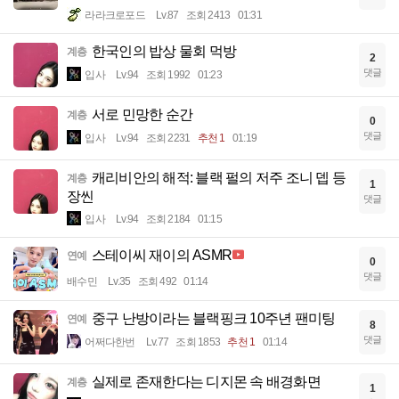
라라크로포드
Lv.87
조회 2413
01:31
한국인의 밥상 물회 먹방
계층
2
댓글
입사
Lv.94
조회 1992
01:23
서로 민망한 순간
계층
0
댓글
입사
Lv.94
조회 2231
추천 1
01:19
캐리비안의 해적: 블랙 펄의 저주 조니 뎁 등
계층
1
장씬
댓글
입사
Lv.94
조회 2184
01:15
스테이씨 재이의 ASMR
연예
0
댓글
배수민
Lv.35
조회 492
01:14
중구 난방이라는 블랙핑크 10주년 팬미팅
연예
8
댓글
어쩌다한번
Lv.77
조회 1853
추천 1
01:14
실제로 존재한다는 디지몬 속 배경화면
계층
1