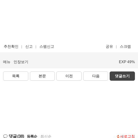
추천확인
신고
스팸신고
공유
스크랩
메뉴
인장보기
EXP 49%
목록
본문
이전
다음
댓글쓰기
댓글
(38)
등록순
|
최신순
새로고침