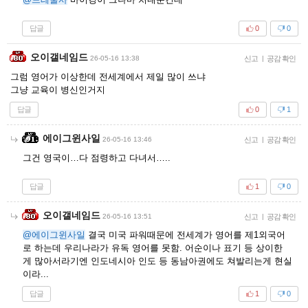
답글
0
0
오이갤네임드
26-05-16 13:38
신고
|
공감 확인
그럼 영어가 이상한데 전세계에서 제일 많이 쓰냐
그냥 교육이 병신인거지
답글
0
1
에이그윈사일
26-05-16 13:46
신고
|
공감 확인
그건 영국이…다 점령하고 다녀서…..
답글
1
0
오이갤네임드
26-05-16 13:51
신고
|
공감 확인
@에이그윈사일
결국 미국 파워때문에 전세계가 영어를 제1외국어
로 하는데 우리나라가 유독 영어를 못함. 어순이나 표기 등 상이한
게 많아서라기엔 인도네시아 인도 등 동남아권에도 쳐발리는게 현실
이라...
답글
1
0