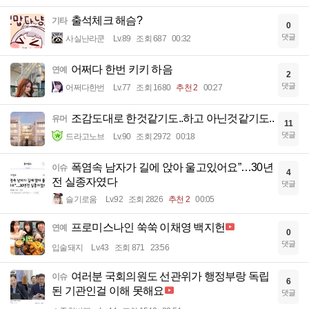
출석체크 해슴?
기타
0
댓글
사실난라쿤
Lv.89
조회 687
00:32
어쩌다 한번 키키 하음
연예
2
댓글
어쩌다한번
Lv.77
조회 1680
추천 2
00:27
조감도대로 한것같기도..하고 아닌것같기도..
유머
11
댓글
드라고노브
Lv.90
조회 2972
00:18
폭염속 남자가 길에 앉아 울고있어요”…30년
이슈
4
전 실종자였다
댓글
슬기로움
Lv.92
조회 2826
추천 2
00:05
프로미스나인 쑥쑥 이채영 백지헌
연예
0
댓글
입술돼지
Lv.43
조회 871
23:56
여러분 국회의원도 선관위가 행정부랑 독립
이슈
6
된 기관인걸 이해 못해요
댓글