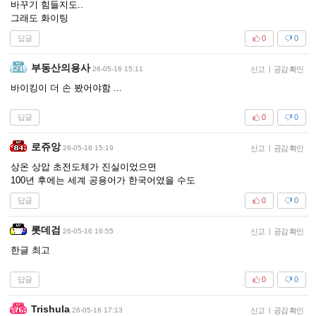
바꾸기 힘들지도..
그래도 화이팅
답글
0
0
부동산의용사
26-05-16 15:11
신고
|
공감 확인
바이킹이 더 손 봤어야함 ...
답글
0
0
로쥬앙
26-05-16 15:19
신고
|
공감 확인
상온 상압 초전도체가 진실이었으면
100년 후에는 세계 공용어가 한국어였을 수도
답글
0
0
롯데검
26-05-16 16:55
신고
|
공감 확인
한글 최고
답글
0
0
Trishula
26-05-16 17:13
신고
|
공감 확인