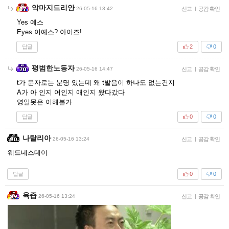
악마지드리안
26-05-16 13:42
신고
|
공감 확인
Yes 예스
Eyes 이예스? 아이즈!
답글
2
0
평범한노동자
26-05-16 14:47
신고
|
공감 확인
t가 문자로는 분명 있는데 왜 t발음이 하나도 없는건지
A가 아 인지 어인지 애인지 왔다갔다
영알못은 이해불가
답글
0
0
나탈리아
26-05-16 13:24
신고
|
공감 확인
웨드네스데이
답글
0
0
육즙
26-05-16 13:24
신고
|
공감 확인