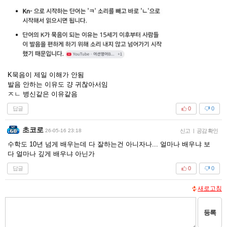
K묵음이 제일 이해가 안됨
발음 안하는 이유도 걍 귀찮아서임
ㅈㄴ 병신같은 이유같음
답글
0
0
초코로
26-05-16 23:18
신고
|
공감 확인
수학도 10년 넘게 배우는데 다 잘하는건 아니자나... 얼마나 배우냐 보
다 얼마나 깊게 배우냐 아닌가
답글
0
0
새로고침
등록