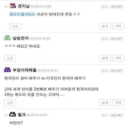
겐지님
26-05-16 14:03
신고
|
공감 확인
@오이갤네임드
어순이 반대인게 큰듯 ㄷㄷ
답글
1
0
삼송전자
26-05-16 13:40
신고
|
공감 확인
ㅋㅋㅋ 재밌긴 하네요
답글
0
0
부장아재해돌
26-05-16 13:41
신고
|
공감 확인
한국인이 영어 배우기 vs 미국인이 한국어 배우기
근데 세계 언어중 2번째로 배우기 어려운게 한국어라던데
1위는 뭐드라 요즘 안쓰는 고대어.....
답글
0
0
틸크
26-05-16 14:03
신고
|
공감 확인
라틴어?