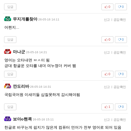
답글
0
0
무지개를찾아
26-05-16 14:11
신고
|
공감 확인
어쩐지...
답글
0
0
마나군
26-05-16 14:21
신고
|
공감 확인
영어는 오타내면 ㅂㅅ이 됨
긍대 항굴운 오탸를 냬뎌 여누졍더 커버 됌
답글
0
0
깐도리바
26-05-16 14:31
신고
|
공감 확인
국립국어원 이새끼들 삽질못하게 감시해야됨
답글
1
0
보아o핸콕
26-05-16 15:11
신고
|
공감 확인
한글로 바꾸는게 쉽지가 않은게 컴퓨터 언어가 전부 영어로 되어 있음