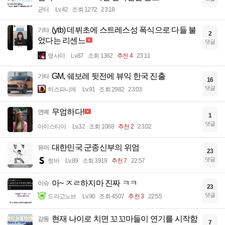
균터
Lv.42
조회 1272
23:18
(ytb) 데뷔초에 스트레스성 폭식으로 다들 불
기타
2
었다는 리센느
댓글
옆사마
Lv.87
조회 1362
추천 4
23:11
GM, 쉐보레 뒷전에 뷰익 한국 진출
기타
16
댓글
히스파니에
Lv.91
조회 2982
23:03
무엄하다!
연예
1
댓글
아이스티이
Lv.32
조회 1088
추천 2
23:02
대한민국 군종신부의 위엄
유머
23
댓글
썽바
Lv.89
조회 3919
추천 7
22:57
아~ ㅈㄹ하지마 진짜 ㅋㅋ
이슈
23
댓글
드라고노브
Lv.90
조회 4507
추천 3
22:55
현재 나이로 치면 꼬꼬마들이 연기를 시작함
감동
7