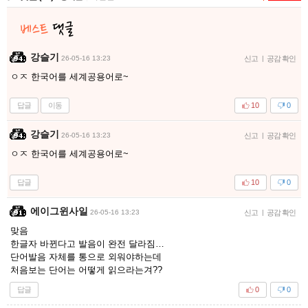
강슬기
26-05-16 13:23
신고
|
공감 확인
ㅇㅈ 한국어를 세계공용어로~
답글
이동
10
0
강슬기
26-05-16 13:23
신고
|
공감 확인
ㅇㅈ 한국어를 세계공용어로~
답글
10
0
에이그윈사일
26-05-16 13:23
신고
|
공감 확인
맞음
한글자 바뀐다고 발음이 완전 달라짐…
단어발음 자체를 통으로 외워야하는데
처음보는 단어는 어떻게 읽으라는겨??
답글
0
0