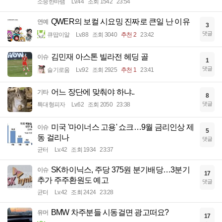
소중한바램
Lv.44
조회 1542
23:54
QWER의 보컬 시요밍 진짜로 큰일 난 이유
연예
3
댓글
큐땁이알
Lv.88
조회 3040
추천 2
23:42
김민재 아스톤 빌라전 헤딩 골
이슈
1
댓글
슬기로움
Lv.92
조회 2925
추천 1
23:41
어느 장단에 맞춰야 하냐..
기타
8
댓글
특대형피자
Lv.62
조회 2050
23:38
미국 '마이너스 고용' 쇼크…9월 금리인상 제
이슈
5
동 걸리나
댓글
균터
Lv.42
조회 1934
23:37
SK하이닉스, 주당 375원 분기배당…3분기
이슈
17
추가 주주환원도 예고
댓글
균터
Lv.42
조회 2424
23:28
BMW 차주분들 시동걸면 광고떠요?
유머
17