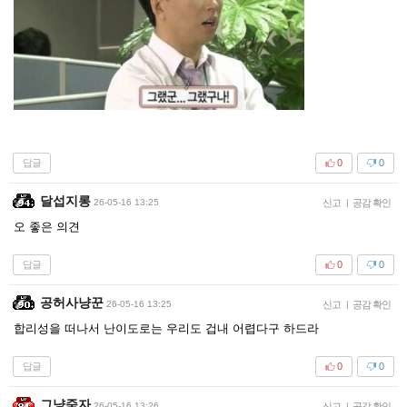
답글
0
0
달섭지롱
26-05-16 13:25
신고
|
공감 확인
오 좋은 의견
답글
0
0
공허사냥꾼
26-05-16 13:25
신고
|
공감 확인
합리성을 떠나서 난이도로는 우리도 겁내 어렵다구 하드라
답글
0
0
그냥죽자
26-05-16 13:26
신고
|
공감 확인