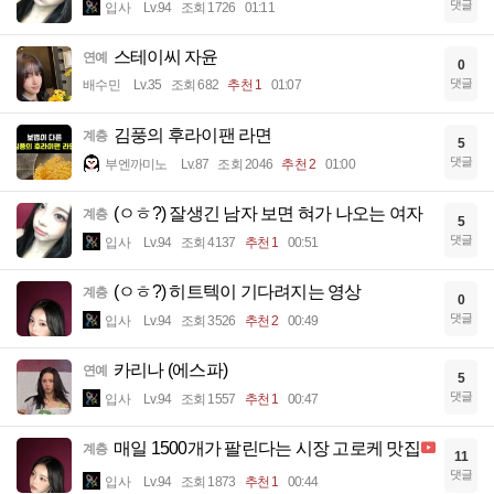
댓글
입사
Lv.94
조회 1726
01:11
스테이씨 자윤
연예
0
댓글
배수민
Lv.35
조회 682
추천 1
01:07
김풍의 후라이팬 라면
계층
5
댓글
부엔까미노
Lv.87
조회 2046
추천 2
01:00
(ㅇㅎ?) 잘생긴 남자 보면 혀가 나오는 여자
계층
5
댓글
입사
Lv.94
조회 4137
추천 1
00:51
(ㅇㅎ?) 히트텍이 기다려지는 영상
계층
0
댓글
입사
Lv.94
조회 3526
추천 2
00:49
카리나 (에스파)
연예
5
댓글
입사
Lv.94
조회 1557
추천 1
00:47
매일 1500개가 팔린다는 시장 고로케 맛집
계층
11
댓글
입사
Lv.94
조회 1873
추천 1
00:44