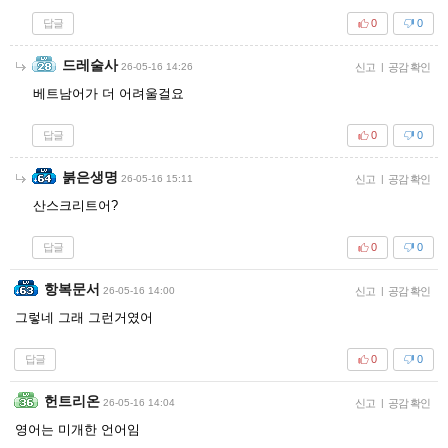
답글
0
0
드레술사
26-05-16 14:26
신고
|
공감 확인
베트남어가 더 어려울걸요
답글
0
0
붉은생명
26-05-16 15:11
신고
|
공감 확인
산스크리트어?
답글
0
0
항복문서
26-05-16 14:00
신고
|
공감 확인
그렇네 그래 그런거였어
답글
0
0
헌트리온
26-05-16 14:04
신고
|
공감 확인
영어는 미개한 언어임