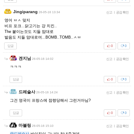
Jingiparang
26-05-16 13:34
신고
|
공감 확인
영어 ㅂㅅ 맞지
비프 포크...닭고기는 걍 치킨..
The 붙이는것도 지들 맘대로
발음도 지들 맘대로여...BOMB..TOMB..ㅅㅂ
답글
0
0
겐지님
26-05-16 14:02
신고
|
공감 확인
ㅋㅋㅋ
답글
0
0
드레술사
26-05-16 14:24
신고
|
공감 확인
그건 영국이 프랑스에 점령당해서 그런거아님?
답글
0
0
마블링
26-05-16 15:10
신고
|
공감 확인
@드레술사
바이킹이 그나마 처내준건데