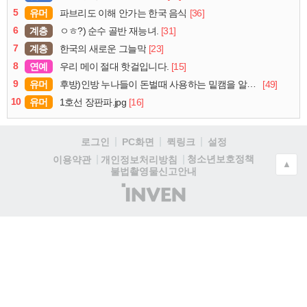
5
유머
[36]
파브리도 이해 안가는 한국 음식
6
계층
[31]
ㅇㅎ?) 순수 골반 재능녀.
7
계층
[23]
한국의 새로운 그늘막
8
연예
[15]
우리 메이 절대 핫걸입니다.
9
유머
[49]
후방)인방 누나들이 돈벌때 사용하는 밑캠을 알아보자
10
유머
[16]
1호선 장판파.jpg
로그인
PC화면
퀵링크
설정
청소년보호정책
이용약관
개인정보처리방침
▲
불법촬영물신고안내
(주)
인
벤