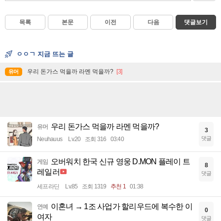
목록
본문
이전
다음
댓글보기
ㅇㅇㄱ 지금 뜨는 글
우리 돈가스 먹을까 라멘 먹을까?
[3]
유머
우리 돈가스 먹을까 라멘 먹을까?
유머
3
댓글
Neuhauus
Lv.20
조회 316
03:40
오버워치 한국 신규 영웅 D.MON 플레이 트
게임
8
레일러
댓글
세프라딘
Lv.85
조회 1319
추천 1
01:38
이혼녀 → 1조 사업가 할리우드에 복수한 이
연예
0
여자
댓글