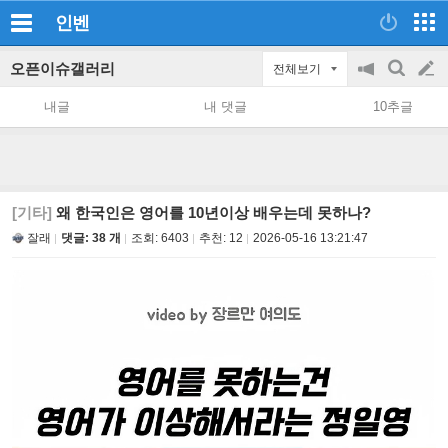
인벤
오픈이슈갤러리
전체보기
공
검
글
지
색
내글
내 댓글
10추글
on/off
쓰
기
[기타]
왜 한국인은 영어를 10년이상 배우는데 못하나?
잘래
댓글: 38 개
조회:
6403
추천:
12
2026-05-16 13:21:47