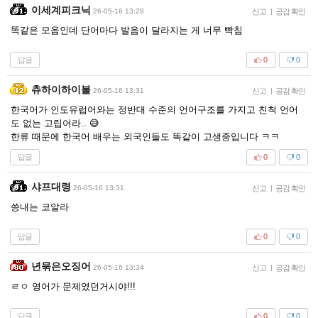
이세계피크닉
26-05-16 13:28
신고
|
공감 확인
똑같은 모음인데 단어마다 발음이 달라지는 게 너무 빡침
답글
0
0
츄하이하이볼
26-05-16 13:31
신고
|
공감 확인
한국어가 인도유럽어와는 정반대 수준의 언어구조를 가지고 친척 언어
도 없는 고립어라.. 😅
한류 때문에 한국어 배우는 외국인들도 똑같이 고생중입니다 ㅋㅋ
답글
0
0
샤프대령
26-05-16 13:31
신고
|
공감 확인
씅내는 코알라
답글
0
0
년묶은오징어
26-05-16 13:34
신고
|
공감 확인
ㄹㅇ 영어가 문제였던거시야!!!
답글
0
0