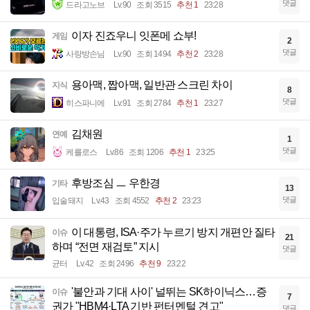
댓글
드라고노브
Lv.90
조회 3515
추천 1
23:28
이자 진죠우니 잇폰메 쇼부!
게임
2
댓글
사랑방손님
Lv.90
조회 1494
추천 2
23:28
용아맥, 짭아맥, 일반관 스크린 차이
지식
8
댓글
히스파니에
Lv.91
조회 2784
추천 1
23:27
김채원
연예
1
댓글
케를로스
Lv.86
조회 1206
추천 1
23:25
후방조심 ㅡ 우한경
기타
13
댓글
입술돼지
Lv.43
조회 4552
추천 2
23:23
이 대통령, ISA·주가 누르기 방지 개편안 질타
이슈
21
하며 “전면 재검토” 지시
댓글
균터
Lv.42
조회 2496
추천 9
23:22
'불안과 기대 사이' 널뛰는 SK하이닉스…증
이슈
7
권가 "HBM4·LTA 기반 펀터멘털 견고"
댓글