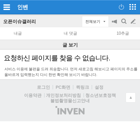
인벤
오픈이슈갤러리
전체보기
공
검
글
지
색
내글
내 댓글
10추글
on/off
쓰
글 보기
기
요청하신 페이지를 찾을 수 없습니다.
서비스 이용에 불편을 드려 죄송합니다. 먼저 새로고침 해보시고 페이지의 주소를
올바르게 입력했는지 다시 한번 확인해 보시기 바랍니다.
로그인
PC화면
퀵링크
설정
청소년보호정책
이용약관
개인정보처리방침
▲
불법촬영물신고안내
(주)
인
벤