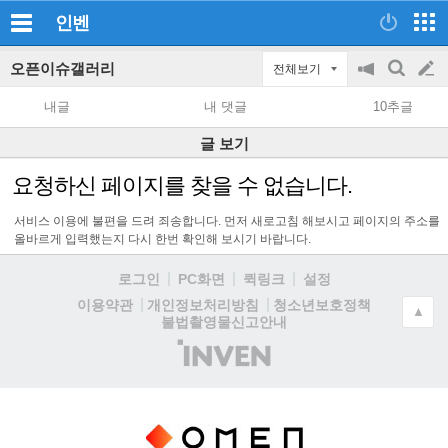
인벤
오픈이슈갤러리
전체보기
공
검
글
지
색
내글
내 댓글
10추글
on/off
쓰
글 보기
기
요청하신 페이지를 찾을 수 없습니다.
서비스 이용에 불편을 드려 죄송합니다. 먼저 새로고침 해보시고 페이지의 주소를
올바르게 입력했는지 다시 한번 확인해 보시기 바랍니다.
로그인
PC화면
퀵링크
설정
청소년보호정책
이용약관
개인정보처리방침
▲
불법촬영물신고안내
(주)
인
벤