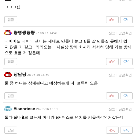
ㅋㅋㅋ십
답글
0
0
뿡빵뿡뿡뿡
26-05-16 14:41
신고
|
공감 확인
네이버도 데이터 센터는 제대로 만들어 놓고 ai를 잘 만들질 못해서 쉽
지 않을 거 같고...카카오는....사실상 짱깨 회사라 서서히 망해 가는 방식
으로 흐를 거 같은데
답글
0
0
당담당
26-05-16 14:59
신고
|
공감 확인
둘 중 하나는 상폐된다고 예상하는게 더 설득력 있음
답글
0
0
Eisenriese
26-05-16 15:21
신고
|
공감 확인
둘다 ai나 it로 크는게 아니라 e커머스로 덩치를 키울생각인거같은데
답글
0
0