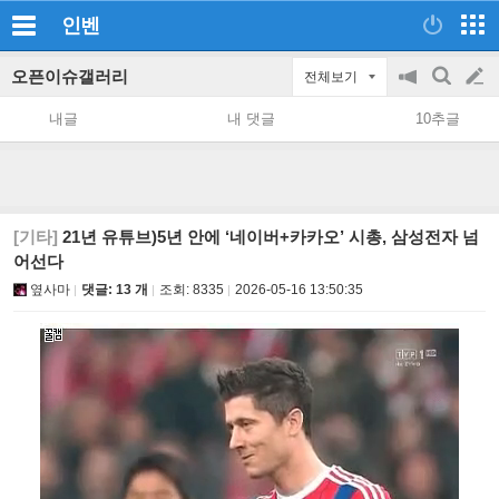
인벤
오픈이슈갤러리
전체보기
공
검
글
지
색
내글
내 댓글
10추글
on/off
쓰
기
[기타]
21년 유튜브)5년 안에 ‘네이버+카카오’ 시총, 삼성전자 넘
어선다
옆사마
댓글: 13 개
조회:
8335
2026-05-16 13:50:35