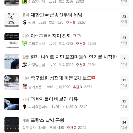
댓글
히스파니에
Lv.91
조회 3167
23:03
대한민국 군종신부의 위엄
유머
23
댓글
썽바
Lv.89
조회 4189
추천 8
22:57
아~ ㅈㄹ하지마 진짜 ㅋㅋ
이슈
23
댓글
드라고노브
Lv.90
조회 4733
추천 3
22:55
현재 나이로 치면 꼬꼬마들이 연기를 시작함
감동
7
댓글
사랑방손님
Lv.90
조회 3516
추천 3
22:54
축구협회 성접대 파문 2차 보도
이슈
11
댓글
슬기로움
Lv.92
조회 1990
추천 3
22:51
과학자들이 바보인 이유
기타
11
댓글
파이혹은파어
Lv.91
조회 2910
22:49
프랑스 날씨 근황
계층
14
댓글
작두콩차
Lv.84
조회 4180
추천 2
22:45