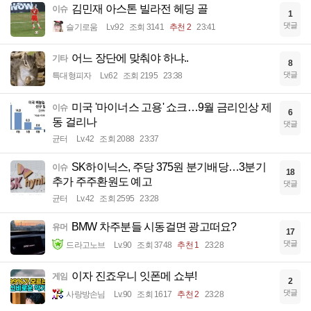
김민재 아스톤 빌라전 헤딩 골
이슈
1
댓글
슬기로움
Lv.92
조회 3141
추천 2
23:41
어느 장단에 맞춰야 하냐..
기타
8
댓글
특대형피자
Lv.62
조회 2195
23:38
미국 '마이너스 고용' 쇼크…9월 금리인상 제
이슈
6
동 걸리나
댓글
균터
Lv.42
조회 2088
23:37
SK하이닉스, 주당 375원 분기배당…3분기
이슈
18
추가 주주환원도 예고
댓글
균터
Lv.42
조회 2595
23:28
BMW 차주분들 시동걸면 광고떠요?
유머
17
댓글
드라고노브
Lv.90
조회 3748
추천 1
23:28
이자 진죠우니 잇폰메 쇼부!
게임
2
댓글
사랑방손님
Lv.90
조회 1617
추천 2
23:28