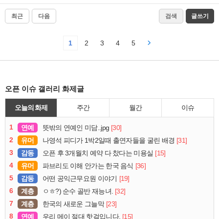
최근
다음
검색
글쓰기
1
2
3
4
5
오픈 이슈 갤러리 화제글
오늘의 화제
주간
월간
이슈
1
연예
[30]
뜻밖의 연예인 미담..jpg
2
유머
[31]
나영석 피디가 1박2일때 출연자들을 굴린 배경
3
감동
[15]
오픈 후 3개월치 예약 다 찼다는 미용실
4
유머
[36]
파브리도 이해 안가는 한국 음식
5
감동
[19]
어떤 공익근무요원 이야기
6
계층
[32]
ㅇㅎ?) 순수 골반 재능녀.
7
계층
[23]
한국의 새로운 그늘막
8
연예
[15]
우리 메이 절대 핫걸입니다.