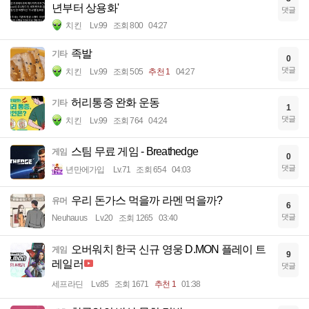
년부터 상용화'
댓글
치킨
Lv.99
조회 800
04:27
족발
기타
0
댓글
치킨
Lv.99
조회 505
추천 1
04:27
허리통증 완화 운동
기타
1
댓글
치킨
Lv.99
조회 764
04:24
스팀 무료 게임 - Breathedge
게임
0
댓글
년만에가입
Lv.71
조회 654
04:03
우리 돈가스 먹을까 라멘 먹을까?
유머
6
댓글
Neuhauus
Lv.20
조회 1265
03:40
오버워치 한국 신규 영웅 D.MON 플레이 트
게임
9
레일러
댓글
세프라딘
Lv.85
조회 1671
추천 1
01:38