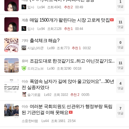
1
댓글
입사
Lv.94
조회 4041
추천 2
00:49
매일 1500개가 팔린다는 시장 고로케 맛집
계층
11
댓글
입사
Lv.94
조회 2128
추천 1
00:44
출석체크 해슴?
기타
0
댓글
사실난라쿤
Lv.89
조회 773
추천 1
00:32
조감도대로 한것같기도..하고 아닌것같기도..
유머
11
댓글
드라고노브
Lv.90
조회 3290
00:18
폭염속 남자가 길에 앉아 울고있어요”…30년
이슈
4
전 실종자였다
댓글
슬기로움
Lv.92
조회 3102
추천 2
00:05
여러분 국회의원도 선관위가 행정부랑 독립
이슈
7
된 기관인걸 이해 못해요
댓글
소중한바램
Lv.44
조회 1681
23:54