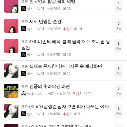
한국인의 밥상 물회 먹방
계층
4
댓글
입사
Lv.94
조회 2541
01:23
서로 민망한 순간
계층
0
댓글
입사
Lv.94
조회 2825
추천 1
01:19
캐리비안의 해적: 블랙 펄의 저주 조니 뎁 등
계층
1
장씬
댓글
입사
Lv.94
조회 2753
01:15
실제로 존재한다는 디지몬 속 배경화면
계층
1
댓글
입사
Lv.94
조회 2045
01:11
김풍의 후라이팬 라면
계층
5
댓글
부엔까미노
Lv.87
조회 2429
추천 3
01:00
(ㅇㅎ?) 잘생긴 남자 보면 혀가 나오는 여자
계층
5
댓글
입사
Lv.94
조회 4954
추천 1
00:51
(ㅇㅎ?) 히트텍이 기다려지는 영상
계층