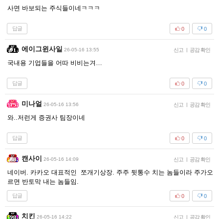
사면 바보되는 주식들이네ㅋㅋㅋ
답글
0
0
에이그윈사일
26-05-16 13:55
신고
|
공감 확인
국내용 기업들을 어따 비비는겨…
답글
0
0
미나얼
26-05-16 13:56
신고
|
공감 확인
와..저런게 증권사 팀장이네
답글
0
0
캔사이
26-05-16 14:09
신고
|
공감 확인
네이버. 카카오 대표적인 쪼개기상장. 주주 뒷통수 치는 놈들이라 주가오
르면 반토막 내는 놈들임.
답글
0
0
치킨
26-05-16 14:22
신고
|
공감 확인