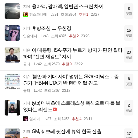
용아맥, 짭아맥, 일반관 스크린 차이
지식
8
댓글
히스파니에
Lv.91
조회 2964
추천 1
23:27
후방조심 ㅡ 우한경
기타
15
댓글
입술돼지
Lv.43
조회 4876
추천 2
23:23
이 대통령, ISA·주가 누르기 방지 개편안 질타
이슈
23
하며 “전면 재검토” 지시
댓글
균터
Lv.42
조회 2679
추천 9
23:22
'불안과 기대 사이' 널뛰는 SK하이닉스…증
이슈
8
권가 "HBM4·LTA 기반 펀터멘털 견고"
댓글
균터
Lv.42
조회 1367
23:18
(ytb) 데뷔초에 스트레스성 폭식으로 다들 불
기타
2
었다는 리센느
댓글
옆사마
Lv.87
조회 1452
추천 4
23:11
GM, 쉐보레 뒷전에 뷰익 한국 진출
기타
17