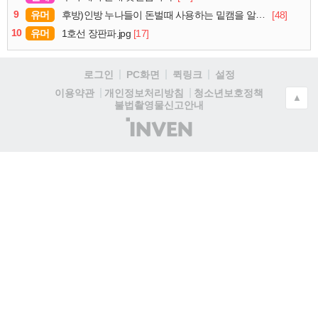
9
유머
[48]
후방)인방 누나들이 돈벌때 사용하는 밑캠을 알아보자
10
유머
[17]
1호선 장판파.jpg
로그인
PC화면
퀵링크
설정
청소년보호정책
이용약관
개인정보처리방침
▲
불법촬영물신고안내
(주)
인
벤