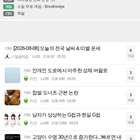
스팀 무료 게임 - Breathedge
게임
족발
기타
[2026-08-08] 오늘의 전국 날씨 & 띠별 운세
기타
0
댓글
니얼굴제길
Lv.81
조회 82
05:02
안개낀 도로에서 마주한 성체 버팔로
기타
3
댓글
치킨
Lv.99
조회 490
04:41
찹쌀 도너츠 근본 논란
기타
3
댓글
치킨
Lv.99
조회 495
04:40
남자가 상상하는 G컵과 현실 G컵
기타
3
댓글
치킨
Lv.99
조회 1068
04:28
고양이 수명 30년으로 증가한다...'빠르면 내
기타
3