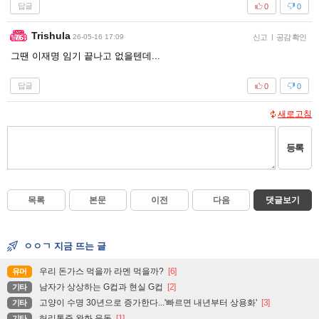
답글
0
0
Trishula
26-05-16 17:09
신고
|
공감 확인
그땐 이재명 임기 끝나고 없을텐데...
답글
0
0
새로고침
등록
목록
본문
이전
다음
댓글보기
ㅇㅇㄱ 지금 뜨는 글
우리 돈가스 먹을까 라멘 먹을까?
[6]
유머
남자가 상상하는 G컵과 현실 G컵
[2]
기타
고양이 수명 30년으로 증가한다...'빠르면 내년부터 상용화'
[3]
기타
허리통증 완화 운동
[1]
기타