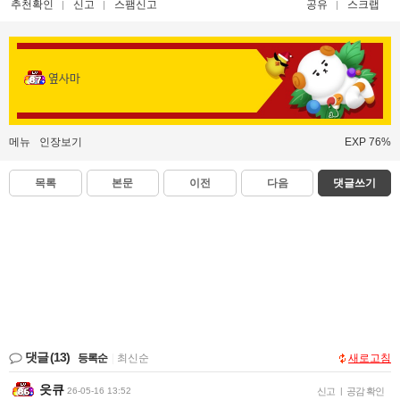
추천확인
신고
스팸신고
공유
스크랩
옆사마
메뉴
인장보기
EXP 76%
목록
본문
이전
다음
댓글쓰기
댓글
(13)
등록순
|
최신순
새로고침
읏큐
26-05-16 13:52
신고
|
공감 확인