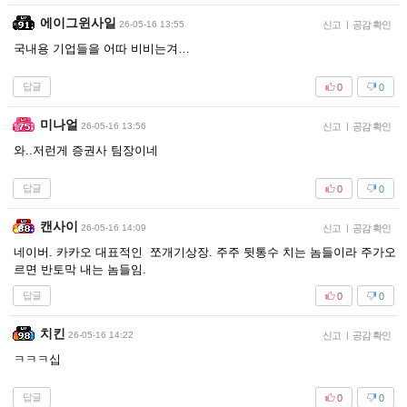
에이그윈사일
26-05-16 13:55
신고
|
공감 확인
국내용 기업들을 어따 비비는겨…
답글
0
0
미나얼
26-05-16 13:56
신고
|
공감 확인
와..저런게 증권사 팀장이네
답글
0
0
캔사이
26-05-16 14:09
신고
|
공감 확인
네이버. 카카오 대표적인 쪼개기상장. 주주 뒷통수 치는 놈들이라 주가오
르면 반토막 내는 놈들임.
답글
0
0
치킨
26-05-16 14:22
신고
|
공감 확인
ㅋㅋㅋ십
답글
0
0