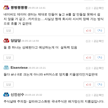
뿡빵뿡뿡뿡
26-05-16 14:41
신고
|
공감 확인
네이버도 데이터 센터는 제대로 만들어 놓고 ai를 잘 만들질 못해서 쉽
지 않을 거 같고...카카오는....사실상 짱깨 회사라 서서히 망해 가는 방식
으로 흐를 거 같은데
답글
0
0
당담당
26-05-16 14:59
신고
|
공감 확인
둘 중 하나는 상폐된다고 예상하는게 더 설득력 있음
답글
0
0
Eisenriese
26-05-16 15:21
신고
|
공감 확인
둘다 ai나 it로 크는게 아니라 e커머스로 덩치를 키울생각인거같은데
답글
0
0
신인선수
26-05-16 15:32
신고
|
공감 확인
주식살때 주의점- 갈라파고스화된 국내주식은 패가망신의 지름길입니다.