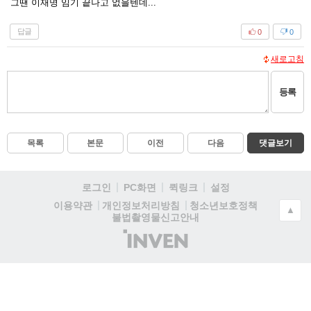
그땐 이재명 임기 끝나고 없을텐데...
답글
0
0
새로고침
등록
목록
본문
이전
다음
댓글보기
로그인
PC화면
퀵링크
설정
청소년보호정책
이용약관
개인정보처리방침
▲
불법촬영물신고안내
(주)
인
벤