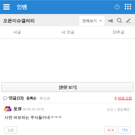
인벤
오픈이슈갤러리
전체보기
공
검
글
지
색
내글
내 댓글
10추글
on/off
쓰
기
[본문 보기]
댓글
(13)
등록순
|
최신순
새로고침
읏큐
26-05-16 13:52
신고
|
공감 확인
사면 바보되는 주식들이네ㅋㅋㅋ
답글
0
0