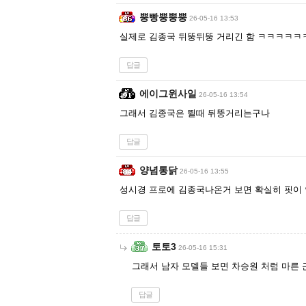
뿡빵뿡뿡뿡
26-05-16 13:53
실제로 김종국 뒤뚱뒤뚱 거리긴 함 ㅋㅋㅋㅋㅋ
답글
에이그윈사일
26-05-16 13:54
그래서 김종국은 뛸때 뒤뚱거리는구나
답글
양념통닭
26-05-16 13:55
성시경 프로에 김종국나온거 보면 확실히 핏이
답글
토토3
26-05-16 15:31
그래서 남자 모델들 보면 차승원 처럼 마른 
답글