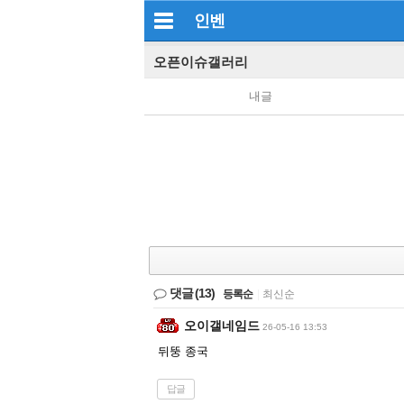
인벤
오픈이슈갤러리
내글
댓글
(13)
등록순
|
최신순
오이갤네임드
26-05-16 13:53
뒤뚱 종국
답글