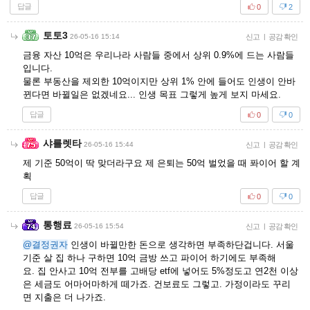
답글
0
2
토토3
26-05-16 15:14
신고
|
공감 확인
금융 자산 10억은 우리나라 사람들 중에서 상위 0.9%에 드는 사람들
입니다.
물론 부동산을 제외한 10억이지만 상위 1% 안에 들어도 인생이 안바
뀐다면 바뀔일은 없겠네요... 인생 목표 그렇게 높게 보지 마세요.
답글
0
0
샤를렛타
26-05-16 15:44
신고
|
공감 확인
제 기준 50억이 딱 맞더라구요 제 은퇴는 50억 벌었을 때 퐈이어 할 계
획
답글
0
0
통행료
26-05-16 15:54
신고
|
공감 확인
@결정권자
인생이 바뀔만한 돈으로 생각하면 부족하단겁니다. 서울
기준 살 집 하나 구하면 10억 금방 쓰고 파이어 하기에도 부족해
요. 집 안사고 10억 전부를 고배당 etf에 넣어도 5%정도고 연2천 이상
은 세금도 어마어마하게 떼가죠. 건보료도 그렇고. 가정이라도 꾸리
면 지출은 더 나가죠.