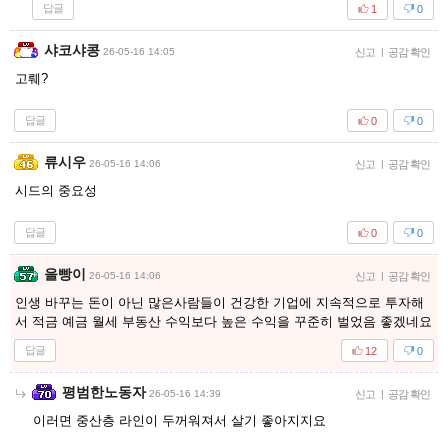
답글
1
0
샤코샤콩
26-05-16 14:05
신고
|
공감 확인
고뤠?
답글
0
0
류시우
26-05-16 14:06
신고
|
공감 확인
시드의 중요성
답글
0
0
을빵이
26-05-16 14:06
신고
|
공감 확인
인생 바꾸는 돈이 아닌 많은사람들이 건강한 기업에 지속적으로 투자해
서 적금 예금 월세 부동산 수익보다 높은 수익을 꾸준히 벌었음 좋겠네요
답글
12
0
평범한노동자
26-05-16 14:39
신고
|
공감 확인
이러면 중산층 라인이 두꺼워져서 살기 좋아지지요