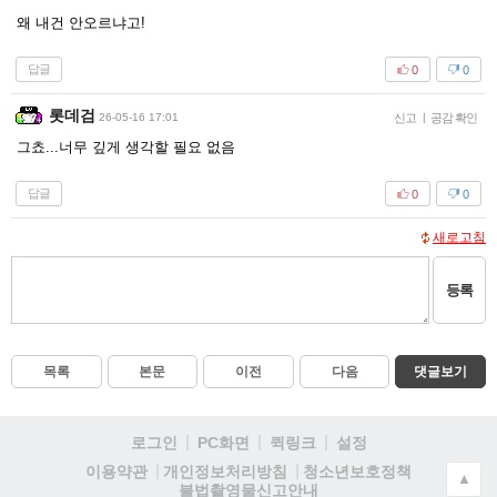
왜 내건 안오르냐고!
답글
0
0
롯데검
26-05-16 17:01
신고
|
공감 확인
그쵸...너무 깊게 생각할 필요 없음
답글
0
0
새로고침
등록
목록
본문
이전
다음
댓글보기
로그인
PC화면
퀵링크
설정
청소년보호정책
이용약관
개인정보처리방침
▲
불법촬영물신고안내