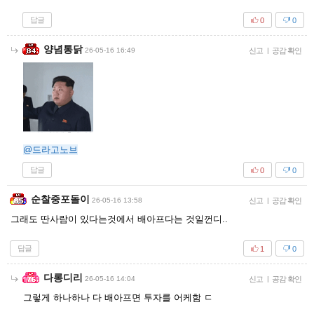
답글
0
0
양념통닭
26-05-16 16:49
신고
|
공감 확인
@드라고노브
답글
0
0
순찰중포돌이
26-05-16 13:58
신고
|
공감 확인
그래도 딴사람이 있다는것에서 배아프다는 것일껀디..
답글
1
0
다롱디리
26-05-16 14:04
신고
|
공감 확인
그렇게 하나하나 다 배아프면 투자를 어케함 ㄷ