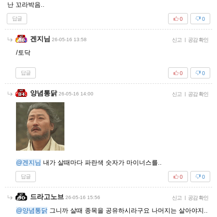
난 꼬라박음..
답글
0
0
겐지님
26-05-16 13:58
신고
|
공감 확인
/토닥
답글
0
0
양념통닭
26-05-16 14:00
신고
|
공감 확인
@겐지님
내가 살때마다 파란색 숫자가 마이너스를..
답글
0
0
드라고노브
26-05-16 15:56
신고
|
공감 확인
@양념통닭
그니까 살때 종목을 공유하시라구요 나머지는 살아야지..