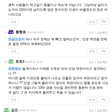
괜히 사람들이 먹고살기 힘들다고 하는게 아닙니다. 그냥저냥 살아가
는거야 10억이면 넘치도록 많은 돈이지만 인생이 바뀔정도의 돈은 아
니라고요
답글
0
0
통행료
26-05-16 16:07
신고
|
공감 확인
@결정권자
아니 자꾸 전제는 왜 빼고 말하는건지 ; 인생 역전을 전제
로 깔면 10억이 부족하단건데.
답글
0
0
토토3
26-05-16 17:52
신고
|
공감 확인
@통행료
빌게이츠나 이재용 수준은 되야 인생 역전이라고 생각하시
나 ??
아니면 달에 수천만원 월세가 나오는 건물은 있어야 역전이라고 생각
하시나 ?? 인생 그렇게 올라가지 않아도 역전이라고 말할 정도로 사는
거 어렵지 않습니다. 10억 금융 자산잘 관리하면 충분히 인생 편하
게 살다 그 돈 자식에게 물려주고 죽을 수 있습니다.
답글
0
0
삼조
26-05-16 14:14
신고
|
공감 확인