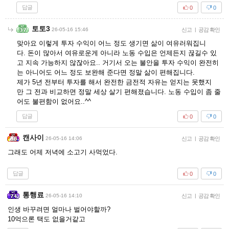
답글
0
0
토토3
26-05-16 15:46
신고
|
공감 확인
맞아요 이렇게 투자 수익이 어느 정도 생기면 삶이 여유러워집니
다. 돈이 많아서 여유로운게 아니라 노동 수입은 언제든지 끊길수 있
고 지속 가능하지 않잖아요.. 거기서 오는 불안을 투자 수익이 완전히
는 아니어도 어느 정도 보완해 준다면 정말 삶이 편해집니다.
제가 5년 전부터 투자를 해서 완전한 금전적 자유는 얻지는 못했지
만 그 전과 비교하면 정말 세상 살기 편해졌습니다. 노동 수입이 좀 줄
어도 불편함이 없어요..^^
답글
0
0
캔사이
26-05-16 14:06
신고
|
공감 확인
그래도 어제 저녁에 소고기 사먹었다.
답글
0
0
통행료
26-05-16 14:10
신고
|
공감 확인
인생 바꾸려면 얼마나 벌어야할까?
10억으론 택도 없을거같고