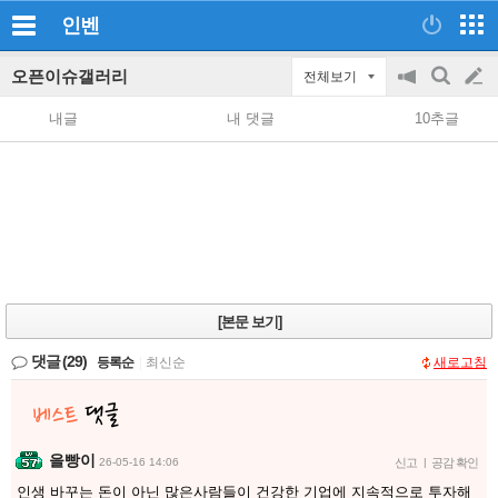
인벤
오픈이슈갤러리
전체보기
공
검
글
지
색
내글
내 댓글
10추글
on/off
쓰
기
[본문 보기]
댓글
(29)
등록순
|
최신순
새로고침
을빵이
26-05-16 14:06
신고
|
공감 확인
인생 바꾸는 돈이 아닌 많은사람들이 건강한 기업에 지속적으로 투자해