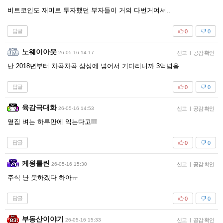
비트코인도 재미로 투자했던 부자들이 거의 다번거여서..
답글
0
0
노웨이아웃
26-05-16 14:17
신고
|
공감 확인
난 2018년부터 차곡차곡 삼성에 넣어서 기다리니까 3억넘음
답글
0
0
육감극대화
26-05-16 14:53
신고
|
공감 확인
옆집 벼는 하루만에 익는다고!!!
답글
0
0
케읭틀린
26-05-16 15:30
신고
|
공감 확인
주식 난 못하겠다 하아ㅠ
답글
0
0
부동산이야기
26-05-16 15:33
신고
|
공감 확인