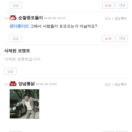
답글
0
0
순찰중포돌이
26-05-16 14:14
신고
|
공감 확인
@다롱디리
그래서 사람들이 포모오는거 아닐까요?
답글
0
0
삭제된 코멘트
삭제된 코멘트입니다.
답글
양념통닭
26-05-16 14:01
신고
|
공감 확인