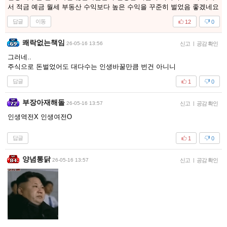
서 적금 예금 월세 부동산 수익보다 높은 수익을 꾸준히 벌었음 좋겠네요
답글
이동
12
0
쾌락없는책임
26-05-16 13:56
신고
|
공감 확인
그러네..
주식으로 돈벌었어도 대다수는 인생바꿀만큼 번건 아니니
답글
1
0
부장아재해돌
26-05-16 13:57
신고
|
공감 확인
인생역전X 인생여전O
답글
1
0
양념통닭
26-05-16 13:57
신고
|
공감 확인