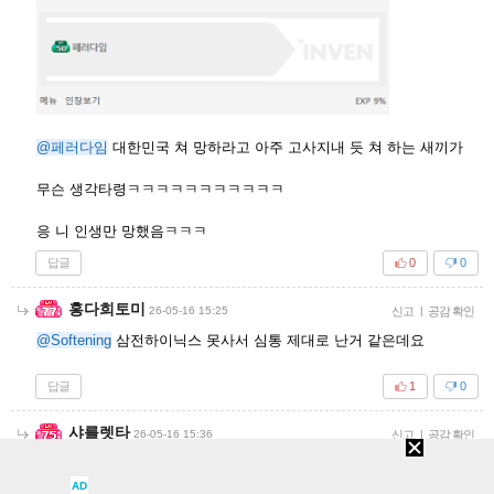
@페러다임
대한민국 쳐 망하라고 아주 고사지내 듯 쳐 하는 새끼가
무슨 생각타령ㅋㅋㅋㅋㅋㅋㅋㅋㅋㅋㅋ
응 니 인생만 망했음ㅋㅋㅋ
답글
0
0
홍다희토미
26-05-16 15:25
신고
|
공감 확인
@Softening
삼전하이닉스 못사서 심통 제대로 난거 같은데요
답글
1
0
샤를렛타
26-05-16 15:36
신고
|
공감 확인
@Softening
쟤가 이민 갈 여력이 있으면 물밥 배급 받으면서 똥댓 쓰
고 있지도 않음ㅋㅋㅋ 흔한 월급쟁이인 저조차도 이번 정부 집
AD