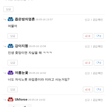
답글
좁은방의영혼
26-05-16 13:57
신고
|
공감 확인
여물어
답글
0
0
강아지똥
26-05-16 13:58
신고
|
공감 확인
인생 좆망이면 자살을 해 ㅋㅋㅋ
답글
2
0
여름눈꽃
26-05-16 14:02
신고
|
공감 확인
너도 자식노릇 파업중이라 이러고 사는거임?
답글
0
0
Ukforce
26-05-16 14:02
신고
|
공감 확인