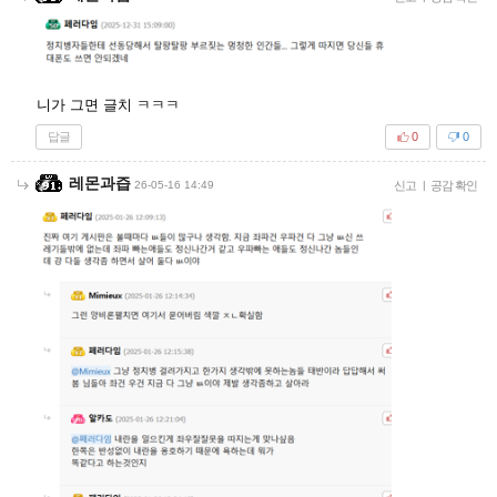
니가 그면 글치 ㅋㅋㅋ
답글
0
0
레몬과즙
26-05-16 14:49
신고
|
공감 확인