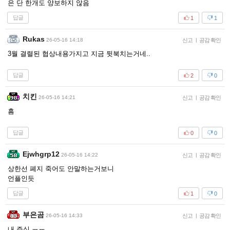
은 단 한개도 양보하지 않음
답글
1
1
Rukas
26-05-16 14:18
신고
|
공감 확인
3월 결렬된 협상내용가지고 지금 뒷북치는거네..
답글
2
0
치킨
26-05-16 14:21
신고
|
공감 확인
흠
답글
0
0
Ejwhgrp12
26-05-16 14:22
신고
|
공감 확인
상한선 폐지 죽어도 안말하는거보니
언플인듯
답글
1
0
부은곰
26-05-16 14:33
신고
|
공감 확인
내 주식 ㅠㅠ