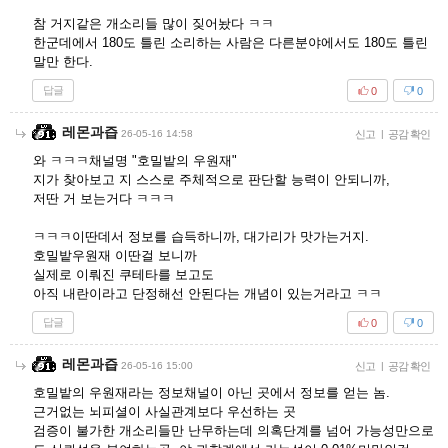
참 거지같은 개소리들 많이 짖어놨다 ㅋㅋ
한군데에서 180도 틀린 소리하는 사람은 다른분야에서도 180도 틀린
말만 한다.
답글
0
0
레몬과즙
26-05-16 14:58
신고
|
공감 확인
와 ㅋㅋㅋ채널명 "호밀밭의 우원재"
지가 찾아보고 지 스스로 주체적으로 판단할 능력이 안되니까,
저딴 거 보는거다 ㅋㅋㅋ
ㅋㅋㅋ이딴데서 정보를 습득하니까, 대가리가 맛가는거지.
호밀밭우원재 이딴걸 보니까
실제로 이뤄진 쿠테타를 보고도
아직 내란이라고 단정해선 안된다는 개념이 있는거라고 ㅋㅋ
답글
0
0
레몬과즙
26-05-16 15:00
신고
|
공감 확인
호밀밭의 우원재라는 정보채널이 아닌 곳에서 정보를 얻는 놈.
근거없는 뇌피셜이 사실관계보다 우선하는 곳
검증이 불가한 개소리들만 난무하는데 의혹단계를 넘어 가능성만으로