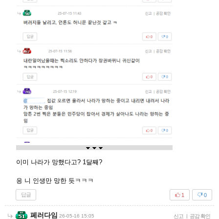
이미 나라가 망했다고? 1달째?
응 니 인생만 망한 듯ㅋㅋㅋ
답글
1
0
페러다임
26-05-16 15:05
신고
|
공감 확인