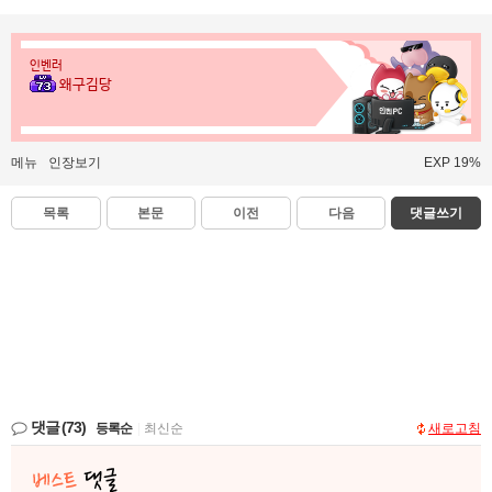
인벤러
왜구김당
메뉴
인장보기
EXP 19%
목록
본문
이전
다음
댓글쓰기
댓글
(73)
등록순
|
최신순
새로고침