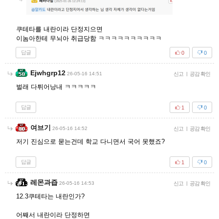
쿠테타를 내란이라 단정지으면
이놈아한테 무뇌아 취급당함 ㅋㅋㅋㅋㅋㅋㅋㅋㅋㅋ
답글
0
0
Ejwhgrp12
26-05-16 14:51
신고
|
공감 확인
벌래 다튀어낭내 ㅋㅋㅋㅋㅋ
답글
1
0
여브기
26-05-16 14:52
신고
|
공감 확인
저기 진심으로 묻는건데 학교 다니면서 국어 못했죠?
답글
1
0
레몬과즙
26-05-16 14:53
신고
|
공감 확인
12.3쿠테타는 내란인가?
어째서 내란이라 단정하면