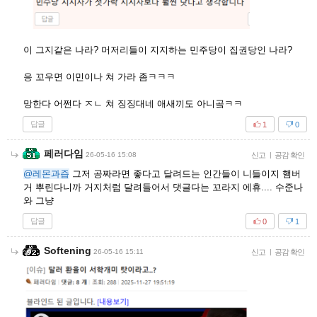
이 그지같은 나라? 머저리들이 지지하는 민주당이 집권당인 나라?
응 꼬우면 이민이나 쳐 가라 좀ㅋㅋㅋ
망한다 어쩐다 ㅈㄴ 쳐 징징대네 애새끼도 아니곸ㅋㅋ
답글
1
0
페러다임
26-05-16 15:08
신고
|
공감 확인
@레몬과즙
그저 공짜라면 좋다고 달려드는 인간들이 니들이지 햄버
거 뿌린다니까 거지처럼 달려들어서 댓글다는 꼬라지 에휴.... 수준나
와 그냥
답글
0
1
Softening
26-05-16 15:11
신고
|
공감 확인