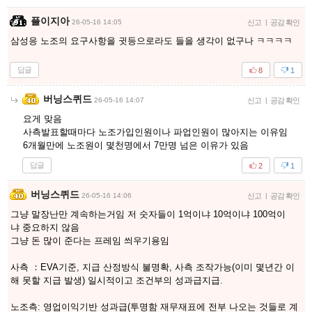
플이지아
26-05-16 14:05
신고
|
공감 확인
삼성응 노조의 요구사항을 귓등으로라도 들을 생각이 없구나 ㅋㅋㅋㅋ
답글
8
1
버닝스퀴드
26-05-16 14:07
신고
|
공감 확인
요게 맞음
사측발표할때마다 노조가입인원이나 파업인원이 많아지는 이유임
6개월만에 노조원이 몇천명에서 7만명 넘은 이유가 있음
답글
2
1
버닝스퀴드
26-05-16 14:06
신고
|
공감 확인
그냥 말장난만 계속하는거임 저 숫자들이 1억이냐 10억이냐 100억이
냐 중요하지 않음
그냥 돈 많이 준다는 프레임 씌우기용임
사측 ：EVA기준, 지급 산정방식 불명확, 사측 조작가능(이미 몇년간 이
해 못할 지급 발생) 일시적이고 조건부의 성과급지급.
노조측: 영업이익기반 성과급(투명함 재무재표에 전부 나오는 것들로 계