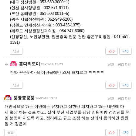
(대구 정신병원 : 053-630-3000~1)
(인천 참사랑병원 : 032-571-9111)
(부산 동래병원 : 051-508-0011~5)
(광주 시립정신병원 : 062-949-5200)
(강원도 연세정신과의원 : 033-435-1375)
(제주도 서상원정신과의원 : 064-747-6060)
(신경정신, 노인성질환, 알콜중독 전문 천안 좋은우리병원 : 041-551-
3391)
답글
0
0
홍다희토미
26-05-16 15:23
신고
|
공감 확인
진짜 꾸준하다 꼭 이런글에만 와서 싸지르고 ㅋㅋㅋㅋ
답글
0
0
뿡빵뿡뿡뿡
26-05-16 13:57
신고
|
공감 확인
개인적으로 %는 이번에는 유지하고 상한만 폐지하고 %는 내년에 다
시 협상 하는 걸로 하고, 실적 부진 사업부들 담당 임원이랑 경영진들 책
임 분명히 지도록 하고, 정리해고 규모 조정 하는 선에서 합의하면 윈윈
일 거 같은데
답글
0
0