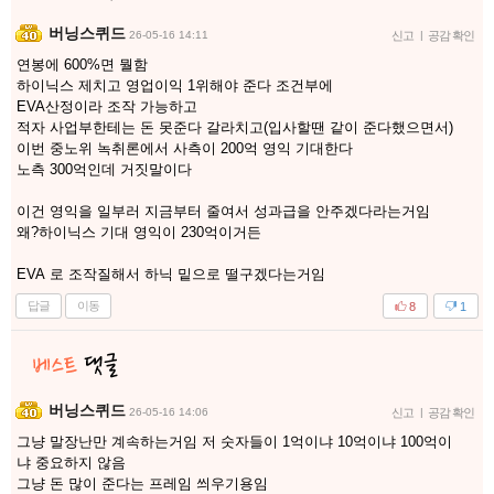
버닝스퀴드
26-05-16 14:11
신고
|
공감 확인
연봉에 600%면 뭘함
하이닉스 제치고 영업이익 1위해야 준다 조건부에
EVA산정이라 조작 가능하고
적자 사업부한테는 돈 못준다 갈라치고(입사할땐 같이 준다했으면서)
이번 중노위 녹취론에서 사측이 200억 영익 기대한다
노측 300억인데 거짓말이다
이건 영익을 일부러 지금부터 줄여서 성과급을 안주겠다라는거임
왜?하이닉스 기대 영익이 230억이거든
EVA 로 조작질해서 하닉 밑으로 떨구겠다는거임
답글
이동
8
1
버닝스퀴드
26-05-16 14:06
신고
|
공감 확인
그냥 말장난만 계속하는거임 저 숫자들이 1억이냐 10억이냐 100억이
냐 중요하지 않음
그냥 돈 많이 준다는 프레임 씌우기용임