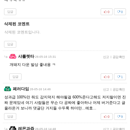
답글
0
0
삭제된 코멘트
삭제된 코멘트입니다.
답글
샤를렛타
26-05-16 15:31
신고
|
공감 확인
개돼지 다운 발상 좋내용 ㅋ
답글
0
1
페러다임
26-05-16 14:46
신고
|
공감 확인
성과급 100%만 줘도 감지덕지 해야될걸 600%준다고해도 저지랄이면 진
짜 문제있네 여기 사람들은 무슨 다 공짜에 좋아하나 어제 버거준다고 글
올라온거 보니까 댓글단 거지들 수두룩 하더만...에효...
답글
0
9
레몬과즙
26-05-16 14:48
신고
|
공감 확인