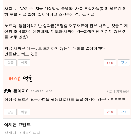
사측 ：EVA기준, 지급 산정방식 불명확, 사측 조작가능(이미 몇년간 이
해 못할 지급 발생) 일시적이고 조건부의 성과급지급.
노조측: 영업이익기반 성과급(투명함 재무재표에 전부 나오는 것들로 계
산함 조작불가), 상한해제, 제도화(사측이 명문화했지만 지키제 않은것
들 너무 많음)
지금 사측은 아무것도 포기하지 않는데 대화를 열심히한다
언론질만 하고 있음
답글
이동
8
2
플이지아
26-05-16 14:05
신고
|
공감 확인
삼성응 노조의 요구사항을 귓등으로라도 들을 생각이 없구나 ㅋㅋㅋㅋ
답글
이동
8
1
삭제된 코멘트
삭제된 코멘트입니다.