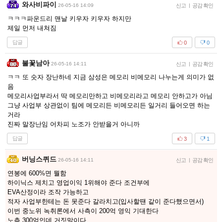
와사비파이
26-05-16 14:09
신고
|
공감 확인
ㅋㅋㅋ파운드리 맨날 키우자 키우자 하지만
제일 먼저 내쳐짐
답글
0
0
불꽃남아
26-05-16 14:11
신고
|
공감 확인
ㅋㅋ 또 숫자 장난하네 지금 삼성은 메모리 비메모리 나누는게 의미가 없
음
메모리사업부라서 딱 메모리만하고 비메모리라고 메모리 안하고가 아님
그냥 사업부 상관없이 팀에 메모리든 비메모리든 일거리 들어오면 하는
거라
진짜 말장난임 어차피 노조가 안받을거 아니까
답글
3
1
버닝스퀴드
26-05-16 14:11
신고
|
공감 확인
연봉에 600%면 뭘함
하이닉스 제치고 영업이익 1위해야 준다 조건부에
EVA산정이라 조작 가능하고
적자 사업부한테는 돈 못준다 갈라치고(입사할땐 같이 준다했으면서)
이번 중노위 녹취론에서 사측이 200억 영익 기대한다
노측 300억인데 거짓말이다