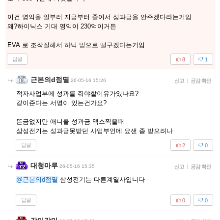
이건 영익을 일부러 지금부터 줄여서 성과급을 안주겠다라는거임
왜?하이닉스 기대 영익이 230억이거든
EVA 로 조작질해서 하닉 밑으로 떨구겠다는거임
답글
8
1
근본의d점멸
26-05-16 15:26
신고
|
공감 확인
적자사업부에 성과를 줘야할이유가있나요?
같이준다는 서명이 있는건가요?
뜬금없지만 애니콜 성과금 맥스찍을때
삼성전기는 성과금못받던 사업부인데 요샌 좀 받으려나
답글
2
0
대청마루
26-05-16 15:35
신고
|
공감 확인
@근본의d점멸
삼성전기는 다른계열사입니다
답글
0
0