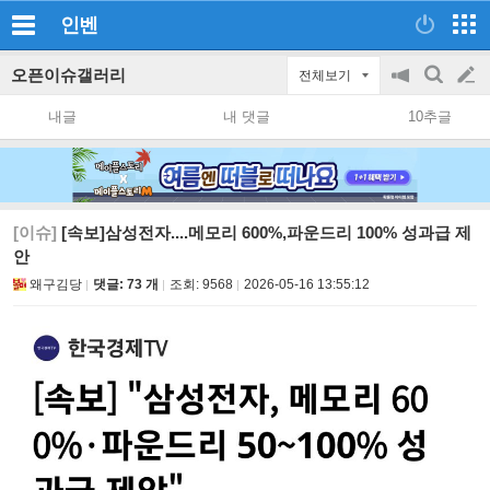
인벤
오픈이슈갤러리
전체보기
공
검
글
지
색
내글
내 댓글
10추글
on/off
쓰
기
[이슈]
[속보]삼성전자....메모리 600%,파운드리 100% 성과급 제
안
왜구김당
댓글: 73 개
조회:
9568
2026-05-16 13:55:12