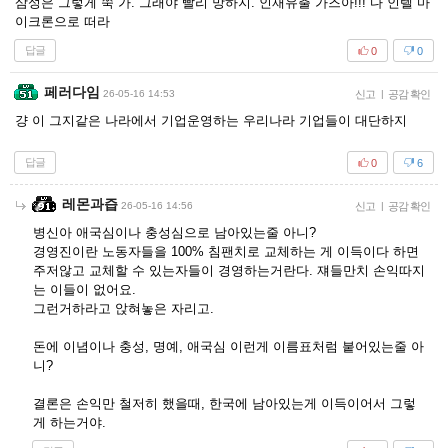
삼성은 그렇게 쭉 가. 그래야 빨리 망하지. 인재유출 가즈아!!! 다 인텔 마
이크론으로 떠라
답글
0
0
페러다임
26-05-16 14:53
신고
|
공감 확인
걍 이 그지같은 나라에서 기업운영하는 우리나라 기업들이 대단하지
답글
0
6
레몬과즙
26-05-16 14:56
신고
|
공감 확인
병신아 애국심이나 충성심으로 남아있는줄 아니?
경영진이란 노동자들을 100% 침팬치로 교체하는 게 이득이다 하면
주저않고 교체할 수 있는자들이 경영하는거란다. 쟤들만치 손익따지
는 이들이 없어요.
그런거하라고 앉혀놓은 자리고.
돈에 이념이나 충성, 명예, 애국심 이런게 이름표처럼 붙어있는줄 아
니?
결론은 손익만 철저히 했을때, 한국에 남아있는게 이득이어서 그렇
게 하는거야.