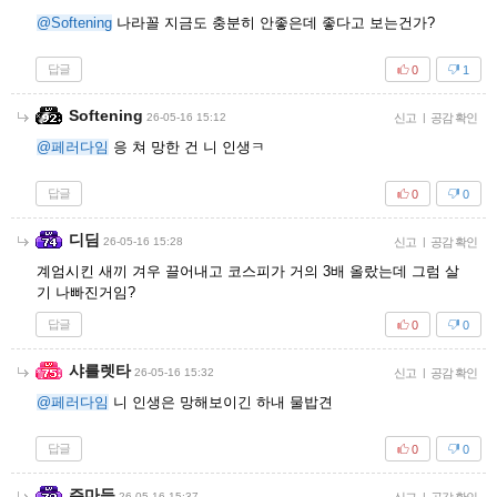
@Softening
나라꼴 지금도 충분히 안좋은데 좋다고 보는건가?
답글
0
1
Softening
26-05-16 15:12
신고
|
공감 확인
@페러다임
응 쳐 망한 건 니 인생ㅋ
답글
0
0
디딤
26-05-16 15:28
신고
|
공감 확인
계엄시킨 새끼 겨우 끌어내고 코스피가 거의 3배 올랐는데 그럼 살
기 나빠진거임?
답글
0
0
샤를렛타
26-05-16 15:32
신고
|
공감 확인
@페러다임
니 인생은 망해보이긴 하내 물밥견
답글
0
0
주마등
26-05-16 15:37
|