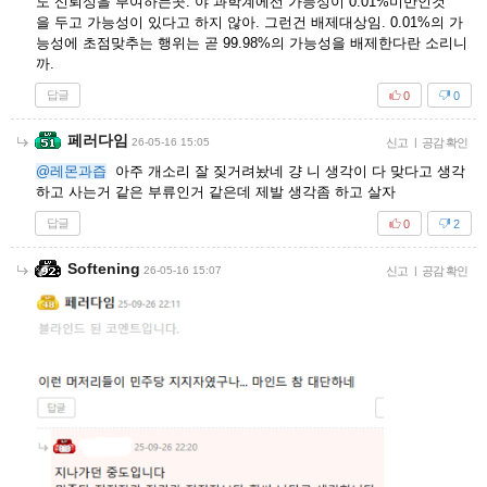
도 신뢰성을 부여하는곳. 야 과학계에선 가능성이 0.01%미만인것
을 두고 가능성이 있다고 하지 않아. 그런건 배제대상임. 0.01%의 가
능성에 초점맞추는 행위는 곧 99.98%의 가능성을 배제한다란 소리니
까.
답글
0
0
페러다임
26-05-16 15:05
신고
|
공감 확인
@레몬과즙
아주 개소리 잘 짖거려놨네 걍 니 생각이 다 맞다고 생각
하고 사는거 같은 부류인거 같은데 제발 생각좀 하고 살자
답글
0
2
Softening
26-05-16 15:07
신고
|
공감 확인