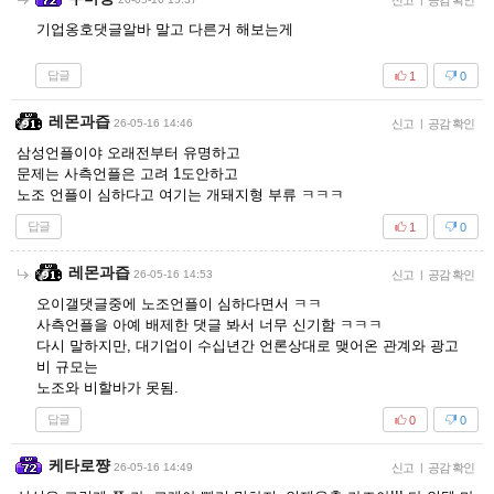
신고
공감 확인
기업옹호댓글알바 말고 다른거 해보는게
답글
1
0
레몬과즙
26-05-16 14:46
신고
|
공감 확인
삼성언플이야 오래전부터 유명하고
문제는 사측언플은 고려 1도안하고
노조 언플이 심하다고 여기는 개돼지형 부류 ㅋㅋㅋ
답글
1
0
레몬과즙
26-05-16 14:53
신고
|
공감 확인
오이갤댓글중에 노조언플이 심하다면서 ㅋㅋ
사측언플을 아예 배제한 댓글 봐서 너무 신기함 ㅋㅋㅋ
다시 말하지만, 대기업이 수십년간 언론상대로 맺어온 관계와 광고
비 규모는
노조와 비할바가 못됨.
답글
0
0
케타로쨩
26-05-16 14:49
신고
|
공감 확인