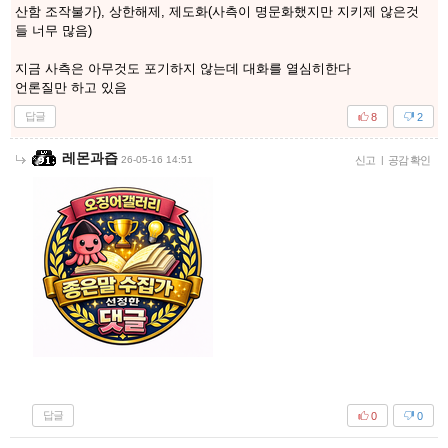
산함 조작불가), 상한해제, 제도화(사측이 명문화했지만 지키제 않은것
들 너무 많음)
지금 사측은 아무것도 포기하지 않는데 대화를 열심히한다
언론질만 하고 있음
답글
8
2
레몬과즙
26-05-16 14:51
신고
|
공감 확인
답글
0
0