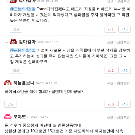
갈마갈마
26-05-16 15:40
신고
|
공감 확인
@근본의d점멸
Tsmc따라잡겠다고 메모리 직원들 비메모리 부서로 데
려다가 개발을 시켰는데 적자났다고 성과급을 주지 않게되면 그 직원
들은 연봉이 박살나죠.
답글
1
0
갈마갈마
26-05-16 15:52
신고
|
공감 확인
@근본의d점멸
기업이 새로운 시장을 개척할때 대부분 적자를 감수하
고 투자하는데 성과를 주지 않는다면 인재들이 기피하죠. 그럼 그 시
장 개척은 실패하구요.
답글
1
0
하늘을보니
26-05-16 14:12
신고
|
공감 확인
하이닉스만큼 줘야 합의가 될텐데 언제 끝남?
답글
0
0
모야또
26-05-16 14:17
신고
|
공감 확인
돈 액수가 중요한게 아닌데 또 언론선동하네
상한선 없애고 10프로건 15프로건 기준 제도화해서 하자는건데 사측