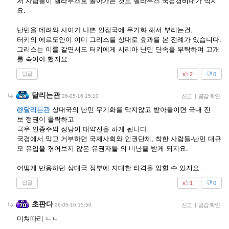
저 사람들이 벨라루스로 돌아가는 것도 벨라루스 국경경비대가 막지
요.
난민을 데려와 사이가 나쁜 인접국에 무기화 해서 뿌리는건,
터키의 에르도안이 이미 그리스를 상대로 효과를 본 전례가 있습니다.
그리스는 이를 갈면서도 터키에게 시리아 난민 단속을 부탁하며 고개
를 숙여야 했지요.
답글
2
0
달리는관
26-05-16 15:10
신고
|
공감 확인
@달리는관
상대국의 난민 무기화를 막지않고 받아들이면 국내 진
보 정권이 몰락하고
극우 인종주의 정당이 대약진을 하게 됩니다.
국경에서 막고 거부하면 국제사회와 인권단체, 착한 사람들-난민 대규
모 유입을 겪어보지 않은 유권자들-의 비난을 받게 되지요.
어떻게 반응하던 상대국 정부에 지대한 타격을 입힐 수 있지요..
답글
1
0
초판다
26-05-16 15:50
신고
|
공감 확인
미쳐따리 ㄷㄷ