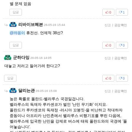
별 문제 없음
답글
0
1
리바이브헤븐
26-05-16 15:44
신고
|
공감 확인
@꺄옹이
휴전선. 언제적 38선?
답글
0
0
군하다잉
26-05-16 14:05
신고
|
공감 확인
대놓고 저러고 들어가려 한다고?
답글
0
0
달리는관
26-05-16 15:08
신고
|
공감 확인
높은 확률로 폴란드-벨라루스 국경일겁니다.
벨라루스의 독재자 루카셴코가 벌인 '난민 무기화' 이지요.
폴란드가 루카셴코의 독재정 -러시아 꼬붕짓-을 비난하고 적대하자
중동이나 아프리카 난민촌에서 벨라루스 비행기표를 뿌린 다음에,
벨라루스에 입국한 난민을 강제로 버스에 태워 폴란드와의 국경에 '풀
어놓습니다'.