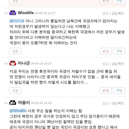
답글
3
0
Windlife
26-05-16 14:17
신고
|
공감 확인
@미미르
아니 그러니까 통일되면 남북간에 국경자체가 없어지는
데 저런경우가 발생하지 않는다고 나는 이해했고
차라리 위에 다른 분처럼 중국하고 북한쪽 국경에서 저런 경우가 발생
할 것이다라고 이해하면 말이되긴하는데
국경이 뭔지 모름?하면 뭐 어쩌라는 건지
답글
1
0
마나군
26-05-16 14:27
신고
|
공감 확인
지금 우리는 전쟁 휴전국이라 국경이 저럴수가 없음 근데 통일 되
면 전쟁이 사라지니깐 중국쪽 국경이 저따구로 안됨 ... 중국 새끼들
이 밀입국을 하면 했지 저렇게 시도를 할리가....
답글
0
0
꺄옹이
26-05-16 14:30
신고
|
공감 확인
@Windlife
서로 무슨 말을 하는지 이해는 함
그런데 북한의 경우 국가로 인정하지 않고 무단 점거중이기 때문에
애초에 국경이 아니라 38선이란 철책만 있을 뿐임
굳이 따지자면 38선일 뿐 일반 국민이 국경이란 표현 했다고 해서