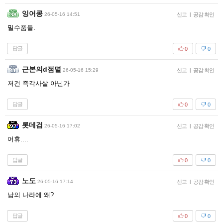
잉어콩
26-05-16 14:51
신고
|
공감 확인
밀수품들.
답글
0
0
근본의d점멸
26-05-16 15:29
신고
|
공감 확인
저건 즉각사살 아닌가
답글
0
0
롯데검
26-05-16 17:02
신고
|
공감 확인
어휴....
답글
0
0
노도
26-05-16 17:14
신고
|
공감 확인
남의 나라에 왜?
답글
0
0