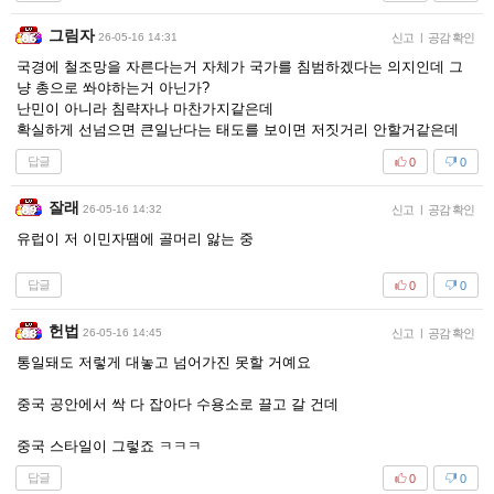
그림자
26-05-16 14:31
신고
|
공감 확인
국경에 철조망을 자른다는거 자체가 국가를 침범하겠다는 의지인데 그
냥 총으로 쏴야하는거 아닌가?
난민이 아니라 침략자나 마찬가지같은데
확실하게 선넘으면 큰일난다는 태도를 보이면 저짓거리 안할거같은데
답글
0
0
잘래
26-05-16 14:32
신고
|
공감 확인
유럽이 저 이민자땜에 골머리 앓는 중
답글
0
0
헌법
26-05-16 14:45
신고
|
공감 확인
통일돼도 저렇게 대놓고 넘어가진 못할 거예요
중국 공안에서 싹 다 잡아다 수용소로 끌고 갈 건데
중국 스타일이 그렇죠 ㅋㅋㅋ
답글
0
0