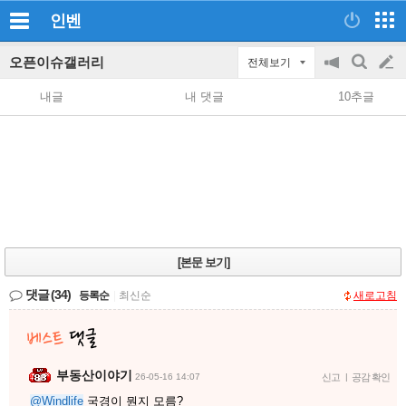
인벤
오픈이슈갤러리
전체보기
공
검
글
지
색
내글
내 댓글
10추글
on/off
쓰
기
[본문 보기]
댓글
(34)
등록순
|
최신순
새로고침
부동산이야기
26-05-16 14:07
신고
|
공감 확인
@Windlife
국경이 뭔지 모름?