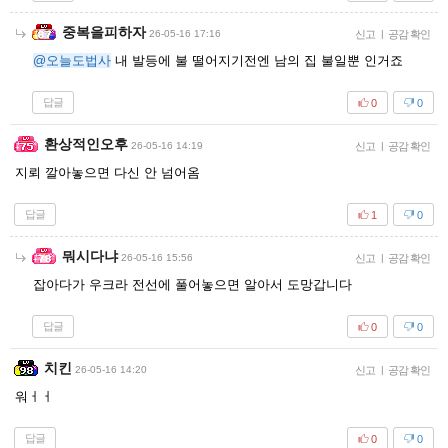
중복을피하자
26-05-16 17:16
신고
|
공감 확인
@오늘도법사
내 발등에 불 떨어지기전엔 남의 집 불일뿐 인거죠
답글
0
0
환상적인오후
26-05-16 14:19
신고
|
공감 확인
지뢰 깔아놓으면 다신 안 넘어옴
답글
1
0
뭐시다냐
26-05-16 15:56
신고
|
공감 확인
잡아다가 우크라 전선에 풀어놓으면 알아서 도망갑니다
답글
0
0
치킨
26-05-16 14:20
신고
|
공감 확인
워ㅓㅓ
답글
0
0