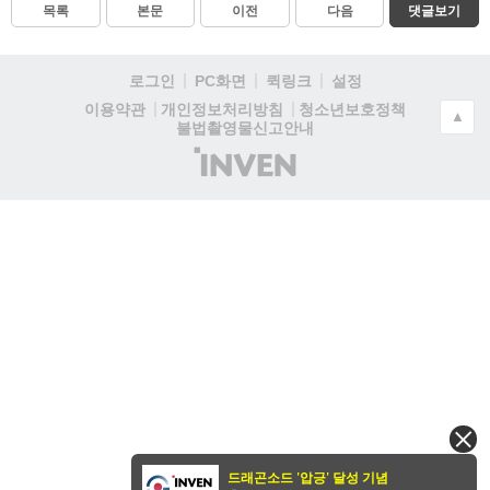
목록
본문
이전
다음
댓글보기
로그인
PC화면
퀵링크
설정
청소년보호정책
이용약관
개인정보처리방침
▲
불법촬영물신고안내
(주)
인
벤
드래곤소드 '압긍' 달성 기념