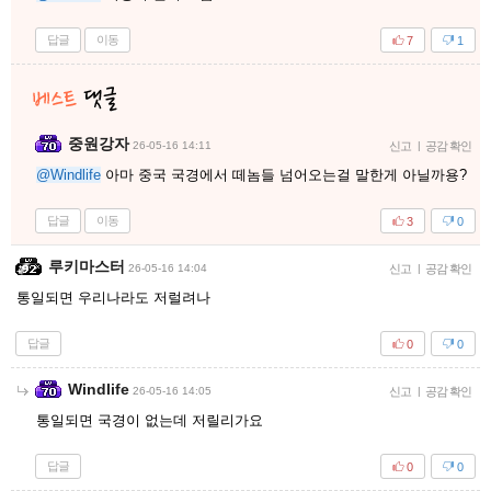
답글
이동
7
1
중원강자
26-05-16 14:11
신고
|
공감 확인
@Windlife
아마 중국 국경에서 떼놈들 넘어오는걸 말한게 아닐까용?
답글
이동
3
0
루키마스터
26-05-16 14:04
신고
|
공감 확인
통일되면 우리나라도 저럴려나
답글
0
0
Windlife
26-05-16 14:05
신고
|
공감 확인
통일되면 국경이 없는데 저릴리가요
답글
0
0