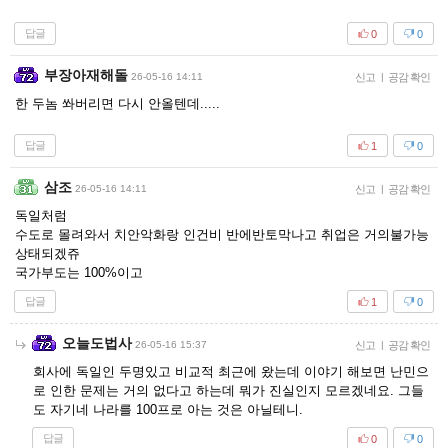
답글
0
0
부장아재해돌
26-05-16 14:11
신고
|
공감 확인
한 두놈 쏴버리면 다시 안올텐데.....
답글
1
0
삼조
26-05-16 14:11
신고
|
공감 확인
독일처럼
수도로 몰려와서 치안악화랑 인건비 반에반토막나고 취업은 거의불가능
상태되겠쥬
국가부도는 100%이고
답글
1
0
오늘도법사
26-05-16 15:37
신고
|
공감 확인
회사에 독일인 두명있고 비교적 최근에 왔는데 이야기 해보면 난민으
로 인한 문제는 거의 없다고 하는데 뭐가 진실인지 모르겠네요. 그들
도 자기네 나라를 100프로 아는 것은 아닐테니.
답글
0
0