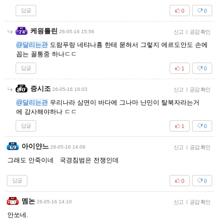
답글
0
0
케읭틀린
26-05-16 15:56
신고
|
공감 확인
@달리는관
도람푸랑 네탸나흉 한테 묻혀서 그렇지 에르도안도 손에
꼽는 꼴통중 하나ㄷㄷ
답글
1
0
증시조
26-05-16 16:03
신고
|
공감 확인
@달리는관
우리나라 삼면이 바다에 그나마 난민이 탈북자라는거
에 감사해야하나 ㄷㄷ
답글
1
0
아이얀느
26-05-16 14:06
신고
|
공감 확인
그래도 안죽이네 국경침범은 전쟁인데
답글
0
0
멤논
26-05-16 14:10
신고
|
공감 확인
안쏘네.