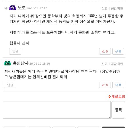
노도
26-05-16 17:17
신고
|
공감 확인
자기 나라가 뭐 같으면 동학부터 빛의 혁명까지 100년 넘게 투쟁한 우
리처럼 하던가 아니면 개인적 능력을 키워 정식으로 이민가던가.
저렇게 때를 쓰는데도 포용해줬더니 자기 문화만 소중히 여기고.
힘들다 진짜
답글
0
0
흑인남자
26-05-16 18:10
신고
|
공감 확인
저런새끼들은 어디 중국 이런데다 풀어놔야됨 ㅋㅋ 싹다 내장압수당하
고 남은껍데기는 인체신비전 전시되게
답글
0
0
새로고침
등록