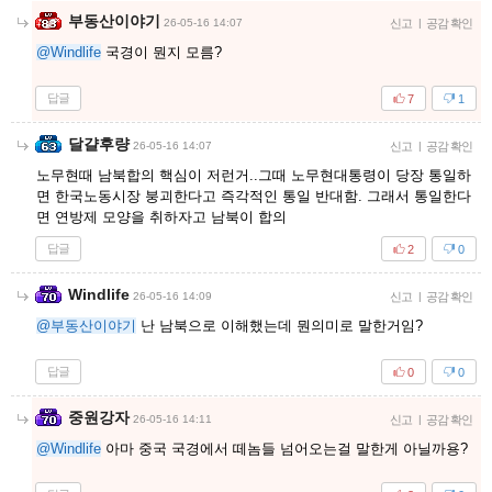
부동산이야기
26-05-16 14:07
신고
|
공감 확인
@Windlife
국경이 뭔지 모름?
답글
7
1
달걀후량
26-05-16 14:07
신고
|
공감 확인
노무현때 남북합의 핵심이 저런거..그때 노무현대통령이 당장 통일하
면 한국노동시장 붕괴한다고 즉각적인 통일 반대함. 그래서 통일한다
면 연방제 모양을 취하자고 남북이 합의
답글
2
0
Windlife
26-05-16 14:09
신고
|
공감 확인
@부동산이야기
난 남북으로 이해했는데 뭔의미로 말한거임?
답글
0
0
중원강자
26-05-16 14:11
신고
|
공감 확인
@Windlife
아마 중국 국경에서 떼놈들 넘어오는걸 말한게 아닐까용?