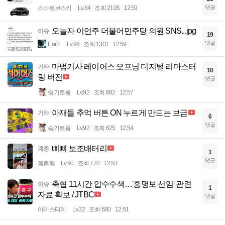
댓글
스바로브스키
Lv.84
조회 2105
12:59
오늘자 이언주 더불어민주당 의원 SNS...jpg
이슈
19
댓글
Earth
Lv.96
조회 1301
12:59
마법기사 레이어스 오프닝 디지털 리마스터
기타
10
링 버전
댓글
슬기로움
Lv.92
조회 682
12:57
아재들 추억 버튼 ON 누르게 만드는 브금
기타
6
댓글
슬기로움
Lv.92
조회 625
12:54
삐삐 보조배터리
계층
1
댓글
꿻뻵뗗
Lv.90
조회 770
12:53
축협 11시간 압수수색…'홍명보 선임' 관련
이슈
1
자료 확보 / JTBC
댓글
아이스티이
Lv.32
조회 680
12:51