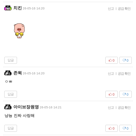
치킨
26-05-16 14:20
신고
|
공감 확인
답글
0
0
존윅
26-05-16 14:20
신고
|
공감 확인
ㅇㅃ
답글
0
0
아이브장원영
26-05-16 14:21
신고
|
공감 확인
냥뇽 진짜 사랑해
답글
0
0