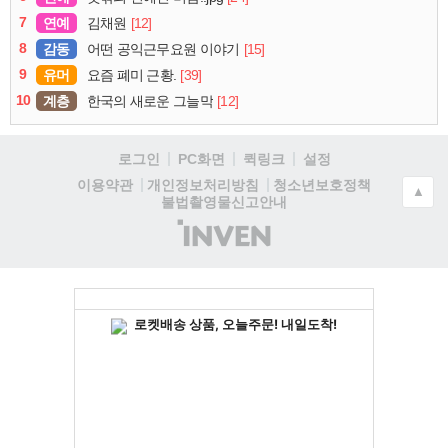
7
연예
[12]
김채원
8
감동
[15]
어떤 공익근무요원 이야기
9
유머
[39]
요즘 폐미 근황.
10
계층
[12]
한국의 새로운 그늘막
로그인
PC화면
퀵링크
설정
청소년보호정책
이용약관
개인정보처리방침
▲
불법촬영물신고안내
(주)
인
벤