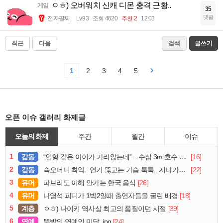
ㅇㅎ) 오버워치 신캐 디몬 충격 근황..
게임
35
댓글
전자팔찌
Lv.93
조회 4620
추천 2
12:03
최근
다음
검색
글쓰기
1
2
3
4
5
오픈 이슈 갤러리 화제글
오늘의 화제
주간
월간
이슈
1
감동
[16]
“인형 같은 아이가 가라앉는데”…수심 3m 호수 뛰어든 60대 의인
2
감동
[22]
슥오더니 촤악.. 연기 뚫고는 가슴 툭툭.. 지나가던 아재의 정체
3
유머
[26]
파브리도 이해 안가는 한국 음식
4
유머
[18]
나영석 피디가 1박2일때 출연자들을 굴린 배경
5
계층
[39]
ㅇㅎ) 나이키 역사상 최고의 품질이던 시절
6
연예
[24]
뜻밖의 연예인 미담..jpg