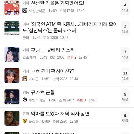
선선한 가을은 가짜였어요!
기타
4
댓글
사실난라쿤
Lv.89
조회 1748
12:49
'외국인 ATM' 된 K증시…레버리지 거래 줄어
이슈
2
도 '삼전닉스'는 롤러코스터
댓글
균터
Lv.42
조회 1306
12:48
후방 ㅡ 빛베리 인스타
기타
3
댓글
입술돼지
Lv.43
조회 2063
추천 2
12:45
ㅇㅎ 간이 펀칭머신??
기타
13
댓글
마나군
Lv.81
조회 2283
12:44
규카츠 근황
감동
5
댓글
부엔까미노
Lv.87
조회 2467
추천 3
12:40
악마를 보았다 저녁 식사 장면
유머
9
댓글
풀소유
Lv.86
조회 2920
12:39