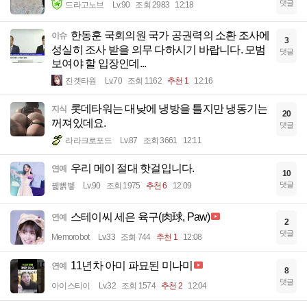
댓글
드라고노브
Lv.90
조회 2983
12:18
한동훈 국회의원 국가 공권력의 소환 조사에
이슈
3
성실히 조사 받을 의무 다하시기 바랍니다. 모범
댓글
보여야 할 입장인데...
진겟타원
Lv.70
조회 1162
추천 1
12:16
롯데타워는 대낮에 냉방을 틀지만 냉동기는
지식
20
꺼져있데요.
댓글
라라크로포드
Lv.87
조회 3661
12:11
우리 메이 절대 핫걸입니다.
연예
10
댓글
꿻뻵뗗
Lv.90
조회 1975
추천 6
12:09
스테이씨 세은 육구(肉球, Paw)
연예
2
댓글
Memorobot
Lv.33
조회 744
추천 1
12:08
11년차 아미 파묘된 미나미
연예
8
댓글
아이스티이
Lv.32
조회 1574
추천 2
12:04