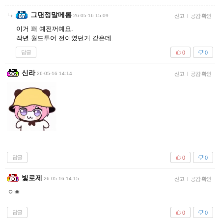
그댄정말메롱
26-05-16 15:09
신고
|
공감 확인
이거 꽤 예전꺼예요.
작년 월드투어 전이였던거 같은데.
답글
0
0
신라
26-05-16 14:14
신고
|
공감 확인
답글
0
0
빛로제
26-05-16 14:15
신고
|
공감 확인
ㅇㅃ
답글
0
0