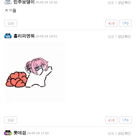
민주보댕이
26-05-16 16:32
신고
|
공감 확인
ㅈㄲ풉
답글
0
0
홀리피면줘
26-05-16 16:51
신고
|
공감 확인
답글
0
0
롯데검
26-05-16 17:02
신고
|
공감 확인