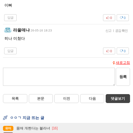
이뻐
답글
0
0
라울매냐
26-05-16 18:23
신고
|
공감 확인
히나 미쳤다
답글
0
0
새로고침
등록
목록
본문
이전
다음
댓글보기
ㅇㅇㄱ 지금 뜨는 글
몸매 개쩐다는 블라녀
[16]
유머