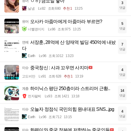
ㅇㅎ) 금요일 좋아
유머
3
댓글
닐냄
Lv.82
조회 680
추천 1
13:25
오사카 아줌마에게 아줌마라 부르면?
유머
5
댓글
너빨갱이지
Lv.86
조회 975
13:25
서장훈, 28억에 산 양재역 빌딩 450억에 내놨
연예
7
다
댓글
Earth
Lv.96
조회 1012
13:23
중국창신 : 사과 꼬우면 사지마
이슈
4
댓글
고도비만
Lv.91
조회 628
추천 1
13:19
하이닉스 평단 250층이라 스트리머 근황..
계층
14
댓글
전자팔찌
Lv.93
조회 1421
13:18
오늘자 정점식 국민의힘 원내대표 SNS...jpg
이슈
4
댓글
Earth
Lv.96
조회 712
13:15
화웨이와 중국 정부에 저항하는 중국인들
이슈