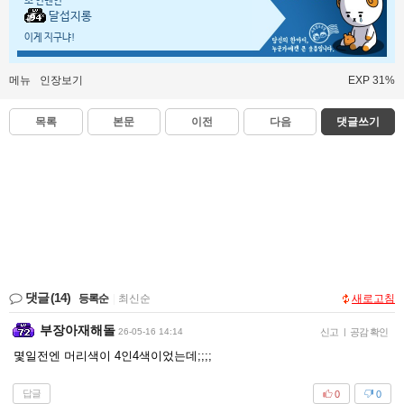
초 인벤인
달섭지롱
이게 지구냐!
메뉴
인장보기
EXP 31%
목록
본문
이전
다음
댓글쓰기
댓글
(14)
등록순
|
최신순
새로고침
부장아재해돌
26-05-16 14:14
신고
|
공감 확인
몇일전엔 머리색이 4인4색이었는데;;;;
답글
0
0