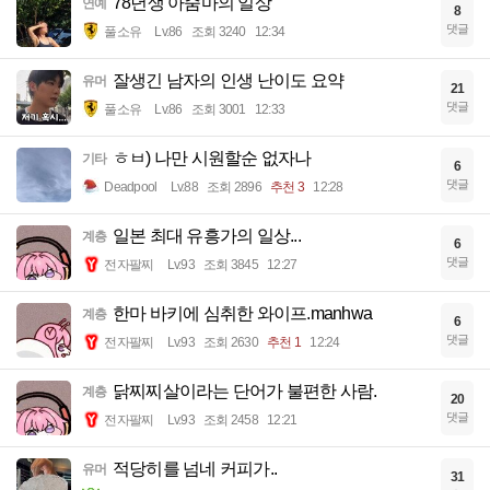
78년생 아줌마의 일상
연예
8
댓글
풀소유
Lv.86
조회 3240
12:34
잘생긴 남자의 인생 난이도 요약
유머
21
댓글
풀소유
Lv.86
조회 3001
12:33
ㅎㅂ) 나만 시원할순 없자나
기타
6
댓글
Deadpool
Lv.88
조회 2896
추천 3
12:28
일본 최대 유흥가의 일상...
계층
6
댓글
전자팔찌
Lv.93
조회 3845
12:27
한마 바키에 심취한 와이프.manhwa
계층
6
댓글
전자팔찌
Lv.93
조회 2630
추천 1
12:24
닭찌찌살이라는 단어가 불편한 사람.
계층
20
댓글
전자팔찌
Lv.93
조회 2458
12:21
적당히를 넘네 커피가..
유머
31