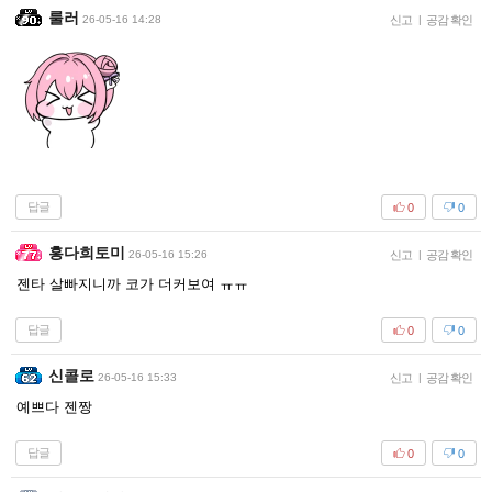
룰러
26-05-16 14:28
신고
|
공감 확인
답글
0
0
홍다희토미
26-05-16 15:26
신고
|
공감 확인
젠타 살빠지니까 코가 더커보여 ㅠㅠ
답글
0
0
신콜로
26-05-16 15:33
신고
|
공감 확인
예쁘다 젠짱
답글
0
0