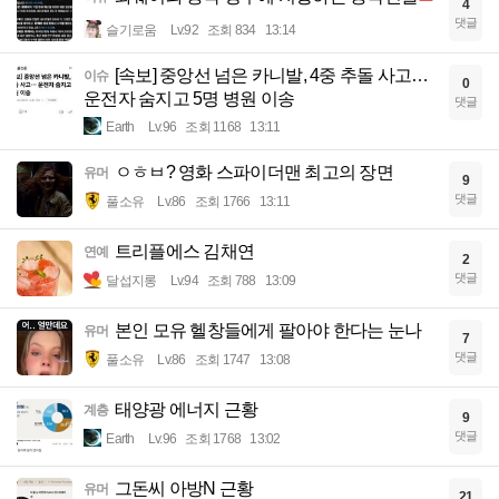
4
댓글
슬기로움
Lv.92
조회 834
13:14
[속보] 중앙선 넘은 카니발, 4중 추돌 사고…
이슈
0
운전자 숨지고 5명 병원 이송
댓글
Earth
Lv.96
조회 1168
13:11
ㅇㅎㅂ? 영화 스파이더맨 최고의 장면
유머
9
댓글
풀소유
Lv.86
조회 1766
13:11
트리플에스 김채연
연예
2
댓글
달섭지롱
Lv.94
조회 788
13:09
본인 모유 헬창들에게 팔아야 한다는 눈나
유머
7
댓글
풀소유
Lv.86
조회 1747
13:08
태양광 에너지 근황
계층
9
댓글
Earth
Lv.96
조회 1768
13:02
그돈씨 아방N 근황
유머
21