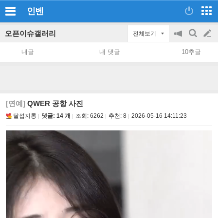
인벤
오픈이슈갤러리
전체보기
공
검
글
지
색
내글
내 댓글
10추글
on/off
쓰
기
[연예]
QWER 공항 사진
달섭지롱
댓글: 14 개
조회:
6262
추천:
8
2026-05-16 14:11:23