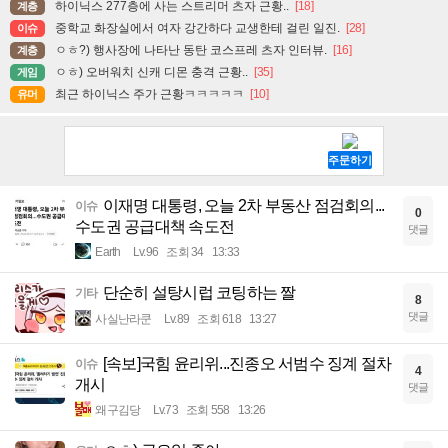
하이닉스 277층에 사는 스트리머 츠자 근황..
[18]
계층
중학교 화장실에서 여자 강간하다 교생한테 걸린 일진.
[28]
이슈
ㅇㅎ?) 행사장에 나타난 동탄 코스프레 츠자 인터뷰.
[16]
계층
ㅇㅎ) 오버워치 신캐 디몬 충격 근황..
[35]
게임
최근 하이닉스 주가 근황ㅋㅋㅋㅋㅋ
[10]
유머
이재명 대통령, 오늘 2차 부동산 점검회의...
이슈
0
수도권 공급대책 속도전
댓글
Earth
Lv.96
조회 34
13:33
단순히 설탕시럽 코팅하는 짤
기타
8
댓글
사실난라쿤
Lv.89
조회 618
13:27
[속보]국힘 윤리위...진종오 서범수 징계 절차
이슈
4
개시
댓글
왜구김당
Lv.73
조회 558
13:26