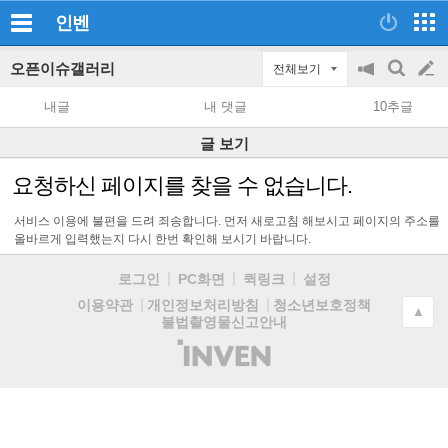
인벤
오픈이슈갤러리
전체보기
공
검
글
지
색
내글
내 댓글
10추글
on/off
쓰
글 보기
기
요청하신 페이지를 찾을 수 없습니다.
서비스 이용에 불편을 드려 죄송합니다. 먼저 새로고침 해보시고 페이지의 주소를
올바르게 입력했는지 다시 한번 확인해 보시기 바랍니다.
로그인
PC화면
퀵링크
설정
청소년보호정책
이용약관
개인정보처리방침
▲
불법촬영물신고안내
(주)
인
벤