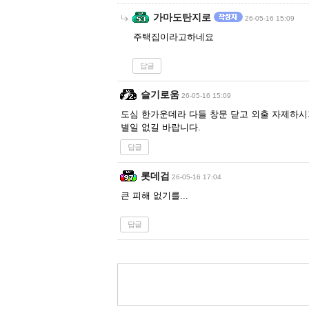
가마도탄지로
26-05-16 15:09
주택집이라고하네요
답글
슬기로움
26-05-16 15:09
도심 한가운데라 다들 창문 닫고 외출 자제하시
별일 없길 바랍니다.
답글
롯데검
26-05-16 17:04
큰 피해 없기를...
답글