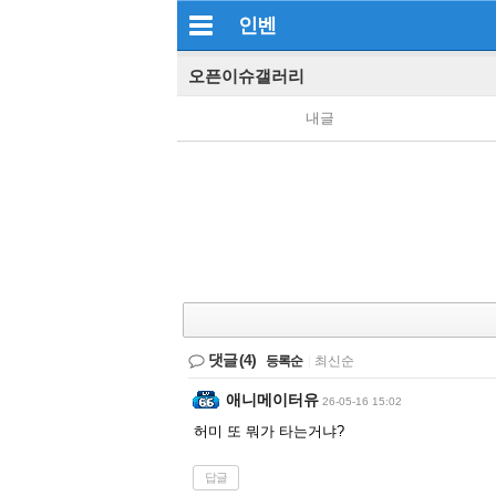
인벤
오픈이슈갤러리
내글
댓글
(4)
등록순
|
최신순
애니메이터유
26-05-16 15:02
허미 또 뭐가 타는거냐?
답글