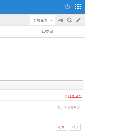
전체보기
공
검
글
지
색
10추글
on/off
쓰
기
새로고침
신고
|
공감 확인
0
0