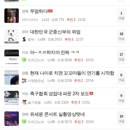
무엄하다!
연예
1
댓글
아이스티이
Lv.32
조회 775
추천 2
23:02
대한민국 군종신부의 위엄
유머
18
댓글
썽바
Lv.89
조회 2673
추천 3
22:57
아~ ㅈㄹ하지마 진짜 ㅋㅋ
이슈
17
댓글
드라고노브
Lv.90
조회 3059
추천 2
22:55
현재 나이로 치면 꼬꼬마들이 연기를 시작함
감동
6
댓글
사랑방손님
Lv.90
조회 2258
추천 2
22:54
축구협회 성접대 파문 2차 보도
이슈
9
댓글
슬기로움
Lv.92
조회 1328
추천 3
22:51
유세윤 콘서트 실황영상떳네
연예
10
댓글
드라고노브
Lv.90
조회 3573
추천 3
22:50