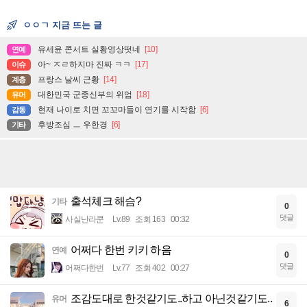
ㅇㅇㄱ 지금 뜨는 글
유세윤 콘서트 실황영상떳네
[10]
연예
아~ ㅈㄹ하지마 진짜 ㅋㅋ
[17]
이슈
프랑스 날씨 근황
[14]
계층
대한민국 군종신부의 위엄
[18]
유머
현재 나이로 치면 꼬꼬마들이 연기를 시작함
[6]
감동
후방조심 ㅡ 우한경
[6]
기타
출석체크 해슴?
기타
0
댓글
사실난라쿤
Lv.89
조회 163
00:32
어쩌다 한번 키키 하음
연예
0
댓글
어쩌다한번
Lv.77
조회 402
00:27
조감도대로 한것같기도..하고 아닌것같기도..
유머
6