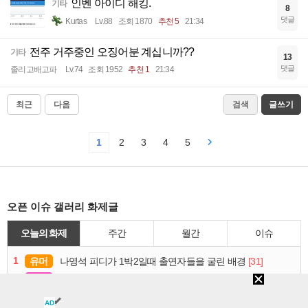
인벤 아이디 해킹.
기타
8
댓글
Kurtas
Lv.88
조회 1870
추천 5
21:34
전주 거주중인 오징어분 계십니까??
기타
13
댓글
졸리고배고파
Lv.74
조회 1952
추천 1
21:34
최근
다음
검색
글쓰기
1
2
3
4
5
오픈 이슈 갤러리 화제글
오늘의 화제
주간
월간
이슈
1
유머
[31]
나영석 피디가 1박2일때 출연자들을 굴린 배경
2
연예
[30]
뜻밖의 연예인 미담..jpg
3
감동
[15]
오픈 후 3개월치 예약 다 찼다는 미용실
AD