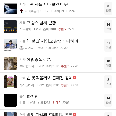
과학자들이 바보인 이유
기타
8
댓글
파이혹은파어
Lv.91
조회 1991
22:49
프랑스 날씨 근황
계층
14
댓글
작두콩차
Lv.84
조회 2918
추천 2
22:45
[매불쇼] 서영교 발언에 대하여
이슈
31
댓글
김인영
Lv.83
조회 2552
22:30
게임중독치료..
기타
10
댓글
특대형피자
Lv.62
조회 2912
추천 2
22:28
밥 못먹을까봐 급해진 원이
연예
2
댓글
아이스티이
Lv.32
조회 1196
추천 5
22:18
화이팅
유머
14
댓글
히롣
Lv.15
조회 1283
추천 3
22:08
백제 자객과 프리티걸 ㅋㅋ
연예