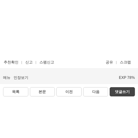
추천확인
신고
스팸신고
공유
스크랩
메뉴
인장보기
EXP 78%
목록
본문
이전
다음
댓글쓰기