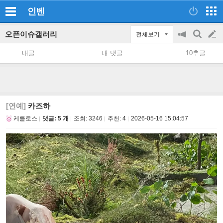
인벤
오픈이슈갤러리
전체보기
공
검
글
지
색
내글
내 댓글
10추글
on/off
쓰
기
[연예]
카즈하
케를로스
댓글: 5 개
조회:
3246
추천:
4
2026-05-16 15:04:57