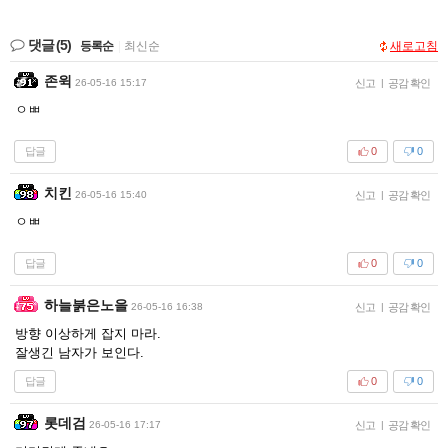
댓글
(5)
등록순
|
최신순
새로고침
존윅
26-05-16 15:17
신고
|
공감 확인
ㅇㅃ
답글
0
0
치킨
26-05-16 15:40
신고
|
공감 확인
ㅇㅃ
답글
0
0
하늘붉은노을
26-05-16 16:38
신고
|
공감 확인
방향 이상하게 잡지 마라.
잘생긴 남자가 보인다.
답글
0
0
롯데검
26-05-16 17:17
신고
|
공감 확인