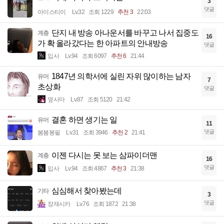
3
댓글
아이스티이
Lv.32
조회 1229
추천 3
22:03
단지 내 방송 아나운서를 바꾸고 나서 집중도
계층
16
가 확 올라갔다는 한 아파트의 안내방송
댓글
입사
Lv.94
조회 6097
추천 6
21:44
1847년 의학서에 실린 자위 많이하는 남자
유머
7
초상화
댓글
옆사마
Lv.87
조회 5120
21:42
결혼 하면 생기는 일
유머
11
댓글
봄봄봉필
Lv.31
조회 3946
추천 2
21:41
이젠 다시는 못 보는 삼파이더맨
계층
16
댓글
입사
Lv.94
조회 4867
추천 3
21:38
심심해서 찾아봤는데
기타
3
댓글
장재시카
Lv.76
조회 1872
21:38