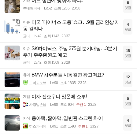
어느 장단에 맞춰야 하냐..
기타
6
댓글
특대형피자
Lv.62
조회 1236
23:38
미국 '마이너스 고용' 쇼크…9월 금리인상 제
이슈
4
동 걸리나
댓글
균터
Lv.42
조회 1143
23:37
SK하이닉스, 주당 375원 분기배당…3분기
이슈
15
추가 주주환원도 예고
댓글
균터
Lv.42
조회 1509
23:28
BMW 차주분들 시동걸면 광고떠요?
유머
12
댓글
드라고노브
Lv.90
조회 1835
23:28
이자 진죠우니 잇폰메 쇼부!
게임
0
댓글
사랑방손님
Lv.90
조회 904
추천 1
23:28
용아맥, 짭아맥, 일반관 스크린 차이
지식
4
댓글
히스파니에
Lv.91
조회 1598
추천 1
23:27