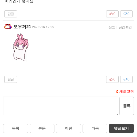
머리긴게 좋네요
답글
0
0
오우거21
26-05-16 19:25
신고
|
공감 확인
답글
0
0
새로고침
등록
목록
본문
이전
다음
댓글보기