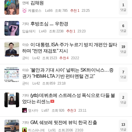
김채원
연예
1
댓글
케를로스
Lv.86
조회 785
추천 1
23:25
후방조심 ㅡ 우한경
기타
6
댓글
입술돼지
Lv.43
조회 2238
추천 1
23:23
이 대통령, ISA·주가 누르기 방지 개편안 질타
이슈
19
하며 “전면 재검토” 지시
댓글
균터
Lv.42
조회 1523
추천 4
23:22
'불안과 기대 사이' 널뛰는 SK하이닉스…증
이슈
7
권가 "HBM4·LTA 기반 펀터멘털 견고"
댓글
균터
Lv.42
조회 859
23:18
(ytb) 데뷔초에 스트레스성 폭식으로 다들 불
기타
2
었다는 리센느
댓글
옆사마
Lv.87
조회 926
추천 3
23:11
GM, 쉐보레 뒷전에 뷰익 한국 진출
기타
13
댓글
히스파니에
Lv.91
조회 2006
23:03