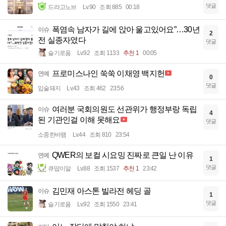
댓글
드라고노브
Lv.90
조회 885
00:18
폭염속 남자가 길에 앉아 울고있어요”…30년
이슈
2
전 실종자였다
댓글
슬기로움
Lv.92
조회 1133
추천 1
00:05
프로미스나인 쑥쑥 이채영 백지헌
연예
0
댓글
입술돼지
Lv.43
조회 462
23:56
여러분 국회의원도 선관위가 행정부랑 독립
이슈
4
된 기관인걸 이해 못해요
댓글
소중한바램
Lv.44
조회 810
23:54
QWER의 보컬 시요밍 진짜로 큰일 난 이유
연예
1
댓글
큐땁이알
Lv.88
조회 1537
추천 1
23:42
김민재 아스톤 빌라전 헤딩 골
이슈
1
댓글
슬기로움
Lv.92
조회 1550
23:41