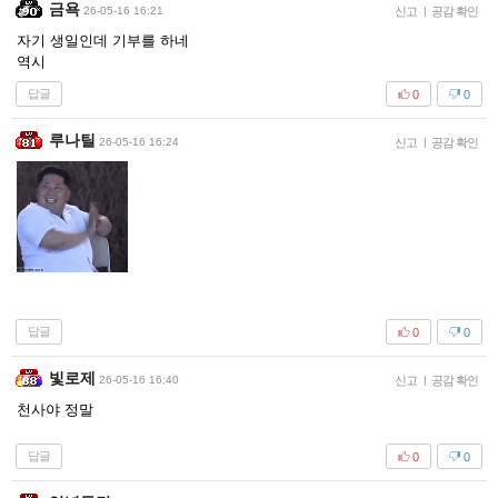
금욕
26-05-16 16:21
신고
|
공감 확인
자기 생일인데 기부를 하네
역시
답글
0
0
루나틸
26-05-16 16:24
신고
|
공감 확인
답글
0
0
빛로제
26-05-16 16:40
신고
|
공감 확인
천사야 정말
답글
0
0