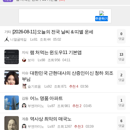
[2026-08-11] 오늘의 전국 날씨 & 띠별 운세
기타
0
댓글
니얼굴제길
Lv.81
조회 44
05:02
램 처먹는 윈도우11 기본앱
지식
13
댓글
보아
Lv.88
조회 956
04:11
대한민국 근현대사의 산증인이신 청하 외조
이슈
2
부님
댓글
슬기로움
Lv.92
조회 871
추천 4
03:56
어느 명품 아파트
감동
1
댓글
부엔까미노
Lv.87
조회 981
추천 2
03:45
역사상 최악의 매국노
계층
6
댓글
부엔까미노
Lv.87
조회 1267
추천 3
03:39