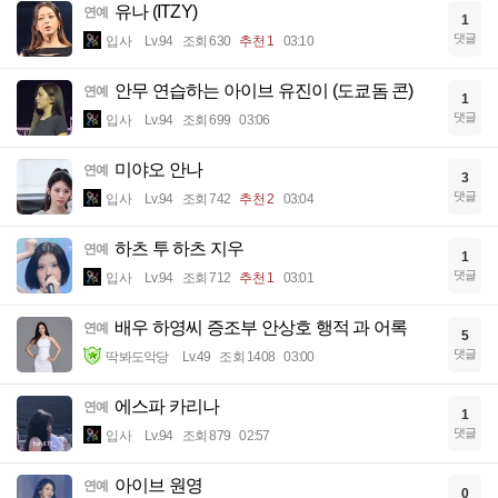
유나 (ITZY)
연예
1
댓글
입사
Lv.94
조회 630
추천 1
03:10
안무 연습하는 아이브 유진이 (도쿄돔 콘)
연예
1
댓글
입사
Lv.94
조회 699
03:06
미야오 안나
연예
3
댓글
입사
Lv.94
조회 742
추천 2
03:04
하츠 투 하츠 지우
연예
1
댓글
입사
Lv.94
조회 712
추천 1
03:01
배우 하영씨 증조부 안상호 행적 과 어록
연예
5
댓글
딱봐도악당
Lv.49
조회 1408
03:00
에스파 카리나
연예
1
댓글
입사
Lv.94
조회 879
02:57
아이브 원영
연예
0