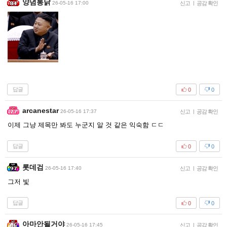
양념통닭
26-05-16 17:00
신고
|
공감 확인
답글
0
0
arcanestar
26-05-16 17:37
신고
|
공감 확인
이제 그냥 제목만 봐도 누군지 알 것 같은 익숙함 ㄷㄷ
답글
0
0
롯데검
26-05-16 17:40
신고
|
공감 확인
그저 빛
답글
0
0
아마안될거야
26-05-16 17:45
신고
|
공감 확인