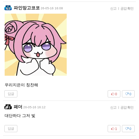
파인망고코코
26-05-16 16:08
신고
|
공감 확인
우리지은이 칭찬해
답글
0
0
패더
26-05-16 16:12
신고
|
공감 확인
대단하다 그저 빛
답글
1
0