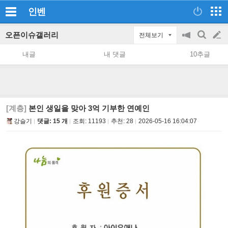
인벤
오픈이슈갤러리
전체보기
공
검
글
지
색
내글
내 댓글
10추글
on/off
쓰
기
[계층]
본인 생일을 맞아 3억 기부한 연예인
강슬기
댓글: 15 개
조회:
11193
추천:
28
2026-05-16 16:04:07