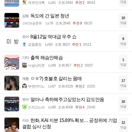
댓글
제르만크록
Lv.81
조회 3464
추천 2
00:44
독도에 간 일본 청년
감동
10
댓글
스티브승준유
Lv.76
조회 2848
추천 9
00:35
8울12일 역대급 우주 쇼
유머
9
댓글
검찰총장
Lv.90
조회 3620
추천 1
00:11
출첵 해슴안해슴
기타
1
댓글
사실난라쿤
Lv.89
조회 957
추천 2
00:07
ㅇㅎ?) 호불호 갈리는 몸매
계층
17
댓글
부엔까미노
Lv.87
조회 6329
추천 2
23:55
얼마나 축하해주고싶었는지 감도안옴
유머
10
댓글
드라고노브
Lv.90
조회 4006
추천 4
23:48
한화, KAI 지분 15.89% 확보… 공정위에 기업
이슈
12
결합 심사 신청
댓글