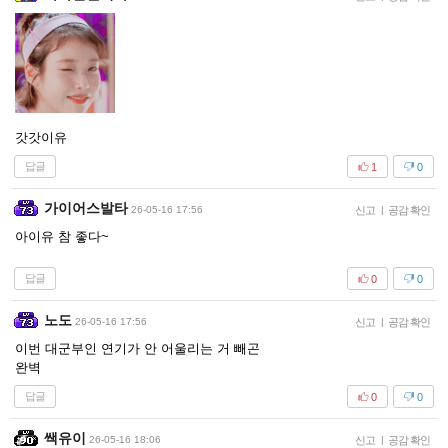
갓갓이유
답글
1
0
가이어스발타
26-05-16 17:56
신고
|
공감 확인
아이유 참 좋다~
답글
0
0
노도
26-05-16 17:56
신고
|
공감 확인
이번 대군부인 연기가 안 어울리는 거 빼곤
완벽
답글
0
0
쌕유이
26-05-16 18:06
신고
|
공감 확인