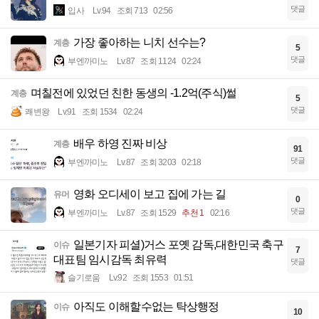
댓글
입사
Lv.94
조회 713
02:56
가장 좋아하는 니치 선수는?
계층
5
댓글
부엔까미노
Lv.87
조회 1124
02:24
며칠전에 있었던 친한 동생의 -1.2억(주식)썰
계층
5
댓글
쾌변왕
Lv.91
조회 1534
02:24
배우 하영 진짜 비상
계층
91
댓글
부엔까미노
Lv.87
조회 3203
02:18
영화 오디세이 보고 집에 가는 길
유머
0
댓글
부엔까미노
Lv.87
조회 1529
추천 1
02:16
일본기자 피셜)거스 포옛 감독,대한민국 축구
이슈
7
대표팀 임시감독 최유력
댓글
슬기로움
Lv.92
조회 1553
01:51
아직도 이해할수없는 탁상행정
이슈
10