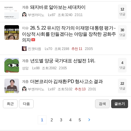
돼지바로 알아보는 세대차이
계층
12
댓글
부엔까미노
Lv.87
조회 3240
23:11
26. 5. 22 유시민 작가의 이재명 대통령 평가 -
이슈
30
이상적 사회를 만들겠다는 야망을 장착한 공화주
댓글
의자
진겟타원
Lv.70
조회 2198
추천 11
23:05
년도별 양궁 국가대표 선발전 1위.
계층
4
댓글
성암
Lv.88
조회 2082
23:05
더본코리아 김재환 PD 형사고소 결과
계층
22
댓글
부엔까미노
Lv.87
조회 5102
추천 13
23:01
최근
다음
검색
글쓰기
1
2
3
4
5