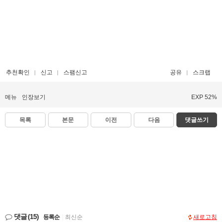
추천확인
신고
스팸신고
공유
스크랩
메뉴
인장보기
EXP 52%
목록
본문
이전
다음
댓글쓰기
댓글
(15)
등록순
|
최신순
새로고침