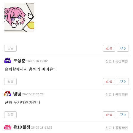
답글
0
0
도상춘
26-05-16 19:02
신고
|
공감 확인
은퇴할때까지 흥해라 아이유~
답글
0
0
냉냉
26-05-17 07:26
신고
|
공감 확인
진짜 누가대려가려나
답글
0
0
윤10월생
26-05-18 13:31
신고
|
공감 확인