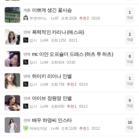
이쁘게 생긴 꽃사슴
계층
1
댓글
부엔까미노
Lv.87
조회 1028
추천 2
03:26
폭력적인 카리나 (에스파)
연예
2
댓글
입사
Lv.94
조회 1252
03:21
mc 이안 오프숄더 드레스 (하츠 투 하츠)
연예
0
댓글
입사
Lv.94
조회 824
03:16
하이키 리이나 인별
연예
1
댓글
입사
Lv.94
조회 758
추천 2
03:14
아이브 장원영 인별
연예
0
댓글
입사
Lv.94
조회 650
추천 1
03:12
배우 하영씨 인스타
연예
14
댓글
딱봐도악당
Lv.49
조회 1100
추천 1
03:12