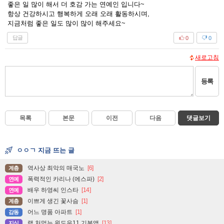
좋은 일 많이 해서 더 호감 가는 연예인 입니다~
항상 건강하시고 행복하게 오래 오래 활동하시며,
지금처럼 좋은 일도 많이 많이 해주세요~
답글
0
0
새로고침
등록
목록
본문
이전
다음
댓글보기
ㅇㅇㄱ 지금 뜨는 글
역사상 최악의 매국노
[6]
계층
폭력적인 카리나 (에스파)
[2]
연예
배우 하영씨 인스타
[14]
연예
이쁘게 생긴 꽃사슴
[1]
계층
어느 명품 아파트
[1]
감동
램 처먹는 윈도우11 기본앱
[13]
지식