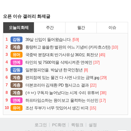
오픈 이슈 갤러리 화제글
오늘의 화제
주간
월간
이슈
1
감동
[59]
39살 신입이 들어왔습니다.
2
계층
[10]
황량하고 쓸쓸한 벌판의 어느 기념비 (카자흐스탄)
3
유머
[45]
국중박 분장대회 반가사유상 360도 회전샷
4
연예
[37]
타인의 빚 7500억을 삭제시켜준 연예인
5
감동
[8]
일본챔피언을. 박살낸 한국인청년
6
계층
[29]
편의점에 있는 물건 다 사면 나오는 금액.jpg
7
계층
[22]
더본코리아 김재환 PD 형사고소 결과
8
계층
[38]
(ㅎㅂ) 구독자 늘어났다는 시계 수리 유튜버
9
연예
[17]
하프타임쇼하는 원이보고 울컥하는 이선민
10
유머
[15]
조선 두부가 너무 맛있어서 생긴 비극
로그인
PC화면
퀵링크
설정