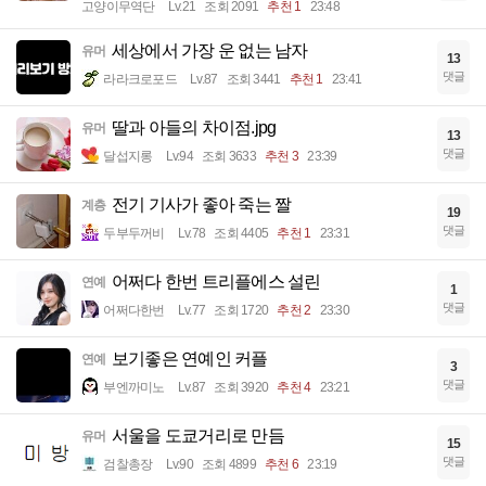
고양이무역단
Lv.21
조회 2091
추천 1
23:48
세상에서 가장 운 없는 남자
유머
13
댓글
라라크로포드
Lv.87
조회 3441
추천 1
23:41
딸과 아들의 차이점.jpg
유머
13
댓글
달섭지롱
Lv.94
조회 3633
추천 3
23:39
전기 기사가 좋아 죽는 짤
계층
19
댓글
두부두꺼비
Lv.78
조회 4405
추천 1
23:31
어쩌다 한번 트리플에스 설린
연예
1
댓글
어쩌다한번
Lv.77
조회 1720
추천 2
23:30
보기좋은 연예인 커플
연예
3
댓글
부엔까미노
Lv.87
조회 3920
추천 4
23:21
서울을 도쿄거리로 만듬
유머
15
댓글
검찰총장
Lv.90
조회 4899
추천 6
23:19