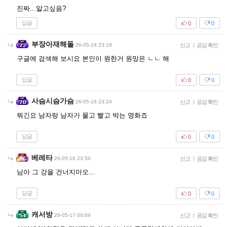
진짜...알고싶음?
답글
0
0
부장아재해돌
26-05-16 23:19
신고
|
공감 확인
구글에 검색해 보시요 본인이 원한거 원망은 ㄴㄴ 해
답글
0
0
사슴시슴가슴
26-05-16 23:24
신고
|
공감 확인
뭐긴요 남자랑 남자가 물고 빨고 박는 영화죠
답글
0
0
베레타
26-05-16 23:50
신고
|
공감 확인
님아 그 강을 건너지마오...
답글
0
0
캐서방
26-05-17 00:04
신고
|
공감 확인