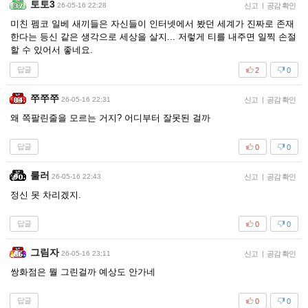
토토3
26-05-16 22:28
신고
|
공감 확인
미친 펨코 일베 새끼들은 자신들이 인터넷에서 봤던 세계가 진짜로 존재
한다는 등신 같은 생각으로 세상을 살지... 저렇게 티를 내주면 일찍 손절
할 수 있어서 좋네요.
답글
2
0
쭈쭈쭈
26-05-16 22:31
신고
|
공감 확인
왜 쪽팔린줄을 모르는 거지? 어디부터 잘못된 걸까
답글
0
0
룰러
26-05-16 22:43
신고
|
공감 확인
정신 못 차리겠지.
답글
0
0
그림자
26-05-16 23:11
신고
|
공감 확인
쌍화점은 뭘 그린걸까 예상도 안가네
답글
0
0