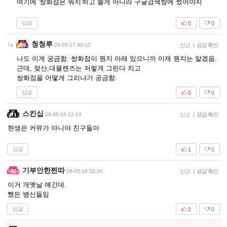
여기에 '쌍화점은 뭐지'하고 쓸게 아니라 구글검색창에 썼어야지
답글
0
0
청청루
26-05-17 00:12
신고
|
공감 확인
나도 이게 궁금함. 쌍화점이 뭔지 아래 있으니까 이제 뭔지는 알겠음.
근데, 젖산,대물렌즈는 저렇게 그린다 치고
쌍화점을 어떻게 그리냐가 궁금함.
답글
0
0
스킨십
26-05-16 22:19
신고
|
공감 확인
현생은 커뮤가 아니야 친구들아
답글
1
0
기부안한찐따
26-05-16 22:20
신고
|
공감 확인
이거 개옛날 얘긴데.
쨌든 병신들임
답글
2
0