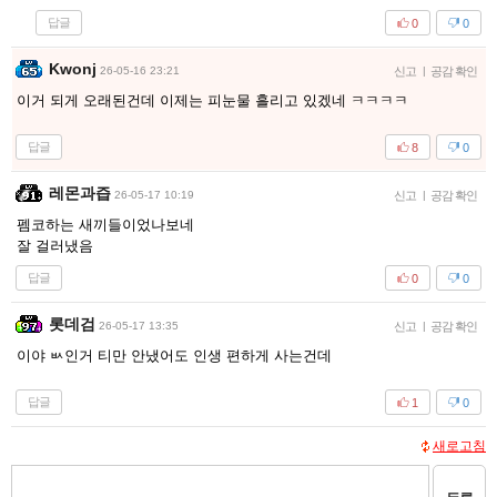
답글
0
0
Kwonj
26-05-16 23:21
신고
|
공감 확인
이거 되게 오래된건데 이제는 피눈물 흘리고 있겠네 ㅋㅋㅋㅋ
답글
8
0
레몬과즙
26-05-17 10:19
신고
|
공감 확인
펨코하는 새끼들이었나보네
잘 걸러냈음
답글
0
0
롯데검
26-05-17 13:35
신고
|
공감 확인
이야 ㅄ인거 티만 안냈어도 인생 편하게 사는건데
답글
1
0
새로고침