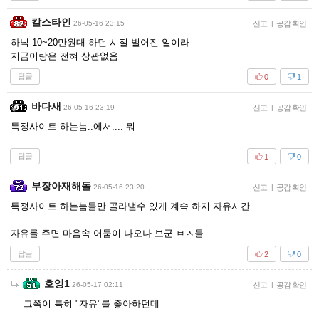
칼스타인
26-05-16 23:15
신고
|
공감 확인
하닉 10~20만원대 하던 시절 벌어진 일이라
지금이랑은 전혀 상관없음
답글
0
1
바다새
26-05-16 23:19
신고
|
공감 확인
특정사이트 하는놈..에서.... 뭐
답글
1
0
부장아재해돌
26-05-16 23:20
신고
|
공감 확인
특정사이트 하는놈들만 골라낼수 있게 계속 하지 자유시간
자유를 주면 마음속 어둠이 나오나 보군 ㅂㅅ들
답글
2
0
호잉1
26-05-17 02:11
신고
|
공감 확인
그쪽이 특히 "자유"를 좋아하던데