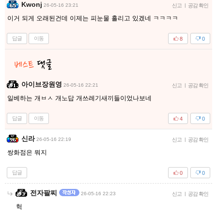
Kwonj
26-05-16 23:21
신고
|
공감 확인
이거 되게 오래된건데 이제는 피눈물 흘리고 있겠네 ㅋㅋㅋㅋ
답글
이동
8
0
아이브장원영
26-05-16 22:21
신고
|
공감 확인
일베하는 개ㅂㅅ 개노답 개쓰레기새끼들이었나보네
답글
이동
4
0
신라
26-05-16 22:19
신고
|
공감 확인
쌍화점은 뭐지
답글
0
0
전자팔찌
26-05-16 22:23
신고
|
공감 확인
헉