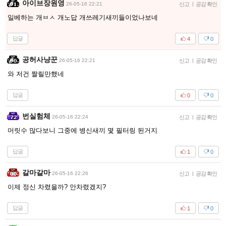
아이브장원영
26-05-16 22:21
신고
|
공감 확인
일베하는 개ㅂㅅ 개노답 개쓰레기새끼들이었나보네
답글
4
0
공허사냥꾼
26-05-16 22:21
신고
|
공감 확인
와 저건 짤릴만했네
답글
0
0
번실험체
26-05-16 22:24
신고
|
공감 확인
머릿수 많다보니 그중에 병신새끼 몇 필터링 된거지
답글
1
0
갈마갈마
26-05-16 22:26
신고
|
공감 확인
이제 정신 차렸을까? 안차렸겠지?
답글
1
0