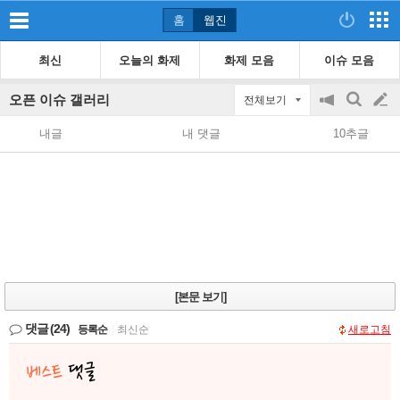
홈
웹진
최신
오늘의 화제
화제 모음
이슈 모음
오픈 이슈 갤러리
전체보기
공
검
글
지
색
내글
내 댓글
10추글
on/off
쓰
기
[본문 보기]
댓글
(24)
등록순
|
최신순
새로고침