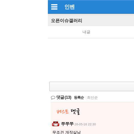
인벤
오픈이슈갤러리
내글
댓글
(13)
등록순
|
최신순
쭈쭈쭈
26-05-16 22:30
무조건 개작살남