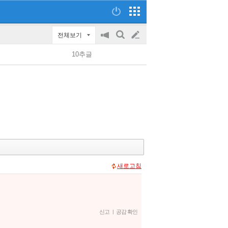
전체보기
공
검
글
지
색
10추글
on/off
쓰
기
새로고침
신고
|
공감 확인