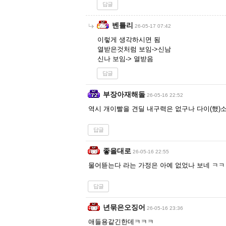
답글
벤틀리
26-05-17 07:42
이렇게 생각하시면 됨
열받은것처럼 보임->신남
신나 보임-> 열받음
답글
부장아재해돌
26-05-16 22:52
역시 개이빨을 견딜 내구력은 없구나 다이(했)
답글
좋을대로
26-05-16 22:55
물어뜯는다 라는 가정은 아예 없었나 보네 ㅋㅋ
답글
년묶은오징어
26-05-16 23:36
애들용같긴한데ㅋㅋㅋ