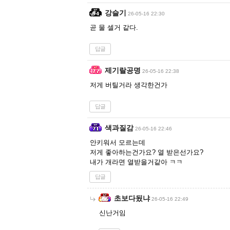
강슬기
26-05-16 22:30
곧 물 셀거 같다.
답글
제기랄공명
26-05-16 22:38
저게 버틸거라 생각한건가
답글
색과질감
26-05-16 22:46
안키워서 모르는데
저게 좋아하는건가요? 열 받은선가요?
내가 개라면 열받을거같아 ㅋㅋ
답글
초보다됬냐
26-05-16 22:49
신난거임