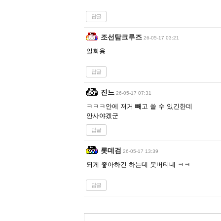
답글
조선탐크루즈
26-05-17 03:21
일회용
답글
진느
26-05-17 07:31
ㅋㅋㅋ안에 저거 빼고 쓸 수 있긴한데
안사야겠군
답글
롯데검
26-05-17 13:39
되게 좋아하긴 하는데 못버티네 ㅋㅋ
답글