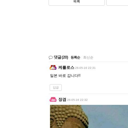
목록
댓글
(20)
등록순
|
최신순
케를로스
26-05-16 22:31
일본 바로 갑니다!!
답글
장겸
26-05-16 22:32