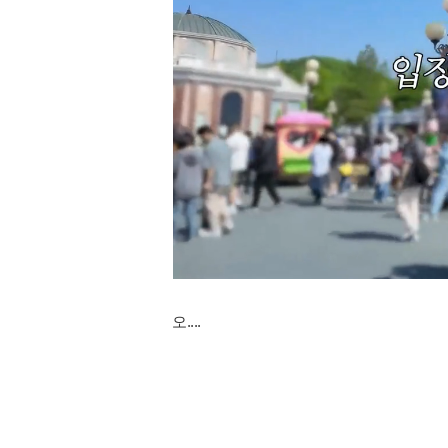
오....