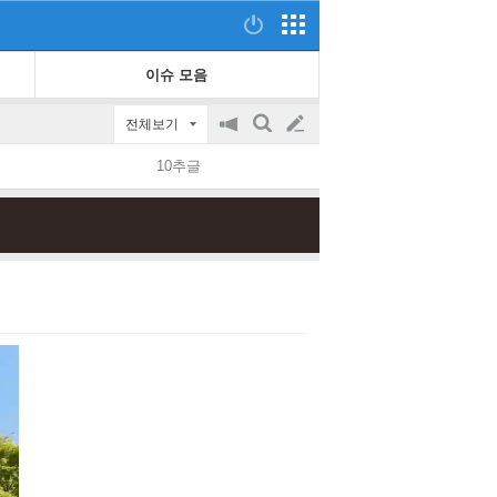
이슈 모음
전체보기
공
검
글
지
색
10추글
on/off
쓰
기