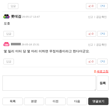
답글
0
0
롯데검
26-05-17 13:47
신고
|
공감 확인
오호
답글
0
0
llllllllll
26-05-18 15:31
신고
|
공감 확인
몇 밀리 미터 당 몇 마리 이하면 무정자증이라고 한다더군요.
답글
0
0
새로고침
등록
목록
본문
이전
다음
댓글보기