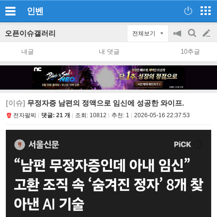
인벤
오픈이슈갤러리
전체보기
공
검
글
지
색
내글
내 댓글
10추글
on/off
쓰
기
[이슈]
무정자증 남편의 정액으로 임신에 성공한 와이프.
전자팔찌
댓글: 21 개
조회:
10812
추천:
1
2026-05-16 22:37:53