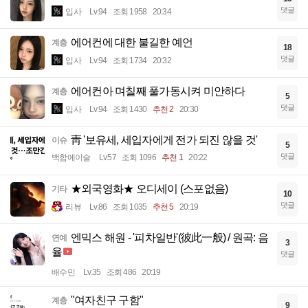
댓글
입사
Lv.94
조회 1958
20:34
에어컨에 대한 불길한 예언
계층
18
댓글
입사
Lv.94
조회 1734
20:32
에어컨아 며칠째 풀가동시켜 미안하다
계층
5
댓글
입사
Lv.94
조회 1430
추천 2
20:30
靑 '보유세, 세입자에게 전가 되진 않을 것'
이슈
5
댓글
백합에이슬
Lv.57
조회 1096
추천 1
20:22
★외국영화★ 오디세이 (스포없음)
기타
10
댓글
리뷰
Lv.86
조회 1035
추천 5
20:19
엔믹스 해원 - '피차일반'(彼此一般) / 원곡: 음
연예
3
율
댓글
배수민
Lv.35
조회 486
20:19
"여자친구 구함"
계층
9