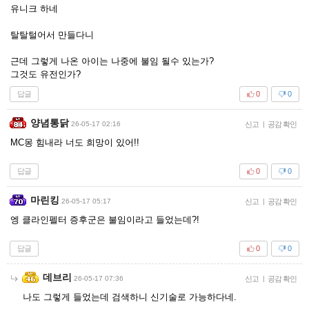
유니크 하네
탈탈털어서 만들다니
근데 그렇게 나온 아이는 나중에 불임 될수 있는가?
그것도 유전인가?
답글
0
0
양념통닭
26-05-17 02:16
신고
|
공감 확인
MC몽 힘내라 너도 희망이 있어!!
답글
0
0
마린킹
26-05-17 05:17
신고
|
공감 확인
엥 클라인펠터 증후군은 불임이라고 들었는데?!
답글
0
0
데브리
26-05-17 07:36
신고
|
공감 확인
나도 그렇게 들었는데 검색하니 신기술로 가능하다네.