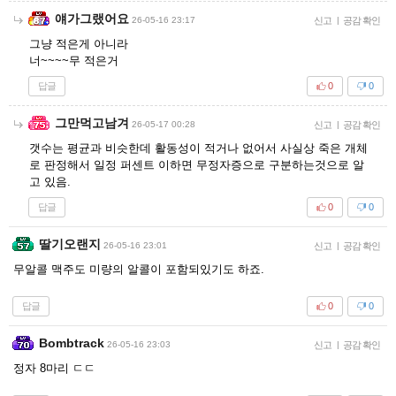
얘가그랬어요
26-05-16 23:17
신고
|
공감 확인
그냥 적은게 아니라
너~~~~무 적은거
답글
0
0
그만먹고남겨
26-05-17 00:28
신고
|
공감 확인
갯수는 평균과 비슷한데 활동성이 적거나 없어서 사실상 죽은 개체
로 판정해서 일정 퍼센트 이하면 무정자증으로 구분하는것으로 알
고 있음.
답글
0
0
딸기오랜지
26-05-16 23:01
신고
|
공감 확인
무알콜 맥주도 미량의 알콜이 포함되있기도 하죠.
답글
0
0
Bombtrack
26-05-16 23:03
신고
|
공감 확인
정자 8마리 ㄷㄷ