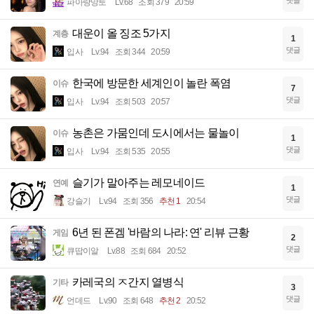
파아랑망토
Lv.68
조회 379
20:59
대운이 올 징조 5가지
계층
1
댓글
입사
Lv.94
조회 344
20:59
한국에 방문한 세계인이 놀란 폭염
이슈
7
댓글
입사
Lv.94
조회 503
20:57
농촌은 가뭄인데 도시에서는 물놀이
이슈
1
댓글
입사
Lv.94
조회 535
20:55
슬기가 말아주는 레모네이드
연예
1
댓글
강슬기
Lv.94
조회 356
추천 1
20:54
6년 된 폰겜 '바람의 나라: 연' 리뷰 근황
게임
2
댓글
큐땁이알
Lv.88
조회 684
20:52
카레국의 ㅈ간지 열병식
기타
3
댓글
언데드
Lv.90
조회 648
추천 2
20:52