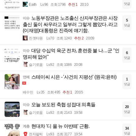
댓글
Earth
Lv.96
조회 1796
추천 1
20:10
노동부장관은 노조출신 산자부장관은 사장
이슈
5
출신 둘이 싸우라고 일부러 그렇게 뽑았다. 라고
댓글
(이재명)대통령은 진즉에 얘기함.
진겟타원
Lv.70
조회 1240
추천 2
20:09
대당 수십억 육군 전차, 훈련중 불 나…군 "인
이슈
6
명피해 없어"
댓글
슬기로움
Lv.92
조회 1086
20:08
스테이씨 시은 - '사건의 지평선' (원곡:윤하)
연예
1
댓글
배수민
Lv.35
조회 495
추천 1
20:05
오늘 보도된 축협 성접대 의혹들
이슈
20
댓글
슬기로움
Lv.92
조회 2143
19:58
현대차 '디 올 뉴 아반떼' 근황.
계층
34
댓글
전자팔찌
Lv.93
조회 3177
19:54