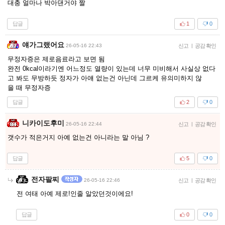
대충 얼마나 박아댄거야 짤
답글
1
0
얘가그랬어요
26-05-16 22:43
신고
|
공감 확인
무정자증은 제로음료라고 보면 됨
완전 0kcal이라기엔 어느정도 열량이 있는데 너무 미비해서 사실상 없다
고 봐도 무방하듯 정자가 아얘 없는건 아닌데 그르케 유의미하지 않
을 때 무정자증
답글
2
0
니카이도후미
26-05-16 22:44
신고
|
공감 확인
갯수가 적은거지 아예 없는건 아니라는 말 아님 ?
답글
5
0
전자팔찌
26-05-16 22:46
신고
|
공감 확인
전 여태 아예 제로!인줄 알았던것이에요!
답글
0
0