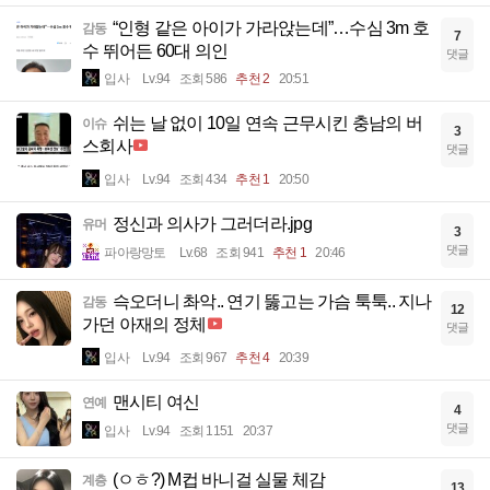
“인형 같은 아이가 가라앉는데”…수심 3m 호
감동
7
수 뛰어든 60대 의인
댓글
입사
Lv.94
조회 586
추천 2
20:51
쉬는 날 없이 10일 연속 근무시킨 충남의 버
이슈
3
스회사
댓글
입사
Lv.94
조회 434
추천 1
20:50
정신과 의사가 그러더라.jpg
유머
3
댓글
파아랑망토
Lv.68
조회 941
추천 1
20:46
슥오더니 촤악.. 연기 뚫고는 가슴 툭툭.. 지나
감동
12
가던 아재의 정체
댓글
입사
Lv.94
조회 967
추천 4
20:39
맨시티 여신
연예
4
댓글
입사
Lv.94
조회 1151
20:37
(ㅇㅎ?) M컵 바니걸 실물 체감
계층
13