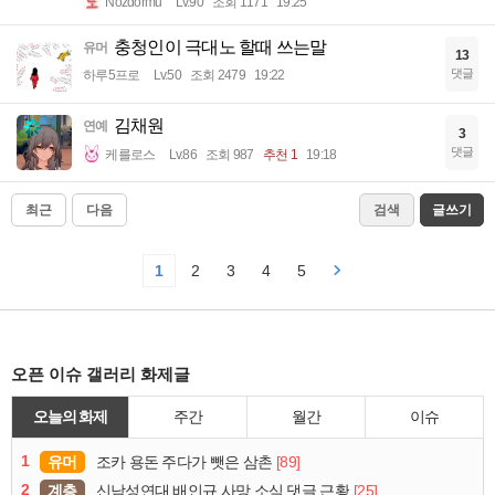
Nozdormu
Lv.90
조회 1171
19:25
충청인이 극대노 할때 쓰는말
유머
13
댓글
하루5프로
Lv.50
조회 2479
19:22
김채원
연예
3
댓글
케를로스
Lv.86
조회 987
추천 1
19:18
최근
다음
검색
글쓰기
1
2
3
4
5
오픈 이슈 갤러리 화제글
오늘의 화제
주간
월간
이슈
1
유머
[89]
조카 용돈 주다가 뺏은 삼촌
2
계층
[25]
신남성연대 배인규 사망 소식 댓글 근황