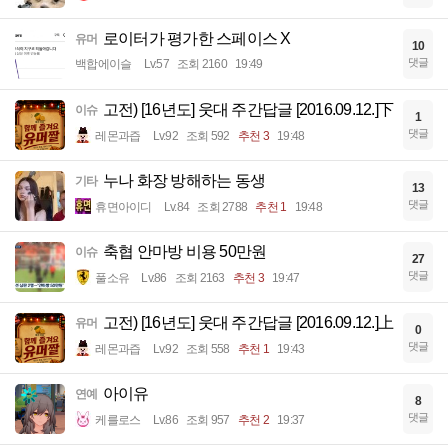
로이터가 평가한 스페이스 X
유머
10
댓글
백합에이슬
Lv.57
조회 2160
19:49
고전) [16년도] 웃대 주간답글 [2016.09.12.]下
이슈
1
댓글
레몬과즙
Lv.92
조회 592
추천 3
19:48
누나 화장 방해하는 동생
기타
13
댓글
휴면아이디
Lv.84
조회 2788
추천 1
19:48
축협 안마방 비용 50만원
이슈
27
댓글
풀소유
Lv.86
조회 2163
추천 3
19:47
고전) [16년도] 웃대 주간답글 [2016.09.12.]上
유머
0
댓글
레몬과즙
Lv.92
조회 558
추천 1
19:43
아이유
연예
8
댓글
케를로스
Lv.86
조회 957
추천 2
19:37