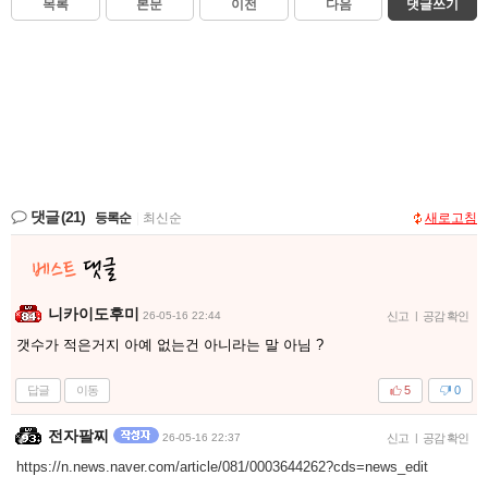
목록
본문
이전
다음
댓글쓰기
댓글
(21)
등록순
|
최신순
새로고침
니카이도후미
26-05-16 22:44
신고
|
공감 확인
갯수가 적은거지 아예 없는건 아니라는 말 아님 ?
답글
이동
5
0
전자팔찌
26-05-16 22:37
신고
|
공감 확인
https://n.news.naver.com/article/081/0003644262?cds=news_edit