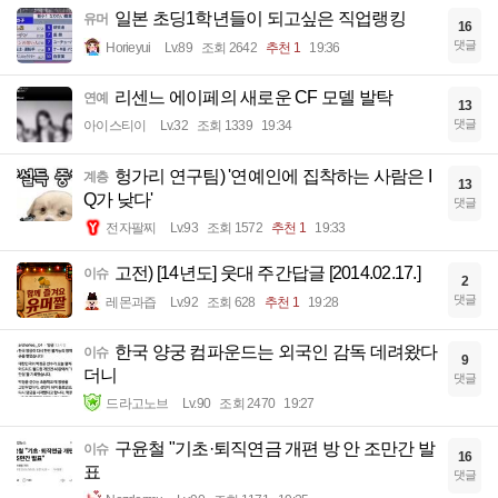
일본 초딩1학년들이 되고싶은 직업랭킹
유머
16
댓글
Horieyui
Lv.89
조회 2642
추천 1
19:36
리센느 에이페의 새로운 CF 모델 발탁
연예
13
댓글
아이스티이
Lv.32
조회 1339
19:34
헝가리 연구팀) '연예인에 집착하는 사람은 I
계층
13
Q가 낮다'
댓글
전자팔찌
Lv.93
조회 1572
추천 1
19:33
고전) [14년도] 웃대 주간답글 [2014.02.17.]
이슈
2
댓글
레몬과즙
Lv.92
조회 628
추천 1
19:28
한국 양궁 컴파운드는 외국인 감독 데려왔다
이슈
9
더니
댓글
드라고노브
Lv.90
조회 2470
19:27
구윤철 "기초·퇴직연금 개편 방 안 조만간 발
이슈
16
표
댓글