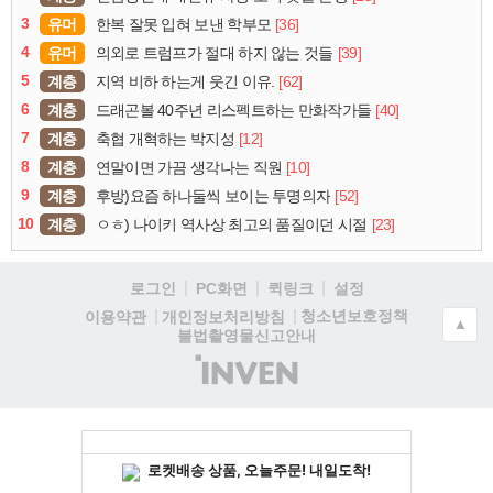
3
유머
[36]
한복 잘못 입혀 보낸 학부모
4
유머
[39]
의외로 트럼프가 절대 하지 않는 것들
5
계층
[62]
지역 비하 하는게 웃긴 이유.
6
계층
[40]
드래곤볼 40주년 리스펙트하는 만화작가들
7
계층
[12]
축협 개혁하는 박지성
8
계층
[10]
연말이면 가끔 생각나는 직원
9
계층
[52]
후방)요즘 하나둘씩 보이는 투명의자
10
계층
[23]
ㅇㅎ) 나이키 역사상 최고의 품질이던 시절
로그인
PC화면
퀵링크
설정
청소년보호정책
이용약관
개인정보처리방침
▲
불법촬영물신고안내
(주)
인
벤