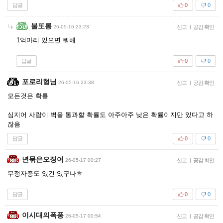
답글
0
0
불또롱
26-05-16 23:23
신고
|
공감 확인
1억마리 있으면 뭐해
답글
0
0
포로리형님
26-05-16 23:38
신고
|
공감 확인
모든것은 확률
심지어 사람이 벽을 통과할 확률도 아주아주 낮은 확률이지만 있다고 하
잖음
답글
0
0
년묶은오징어
26-05-17 00:27
신고
|
공감 확인
무정자증도 있긴 있구나ㅎ
답글
0
0
이시대의폭풍
26-05-17 00:54
신고
|
공감 확인