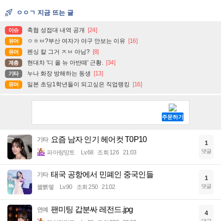
ㅇㅇㄱ 지금 뜨는 글
축협 성접대 내역 공개
[24]
이슈
ㅇㅎㅂ?부산 여자가 야구 안보는 이유
[16]
유머
펜싱 칼 그거 ㅈㅂ 아님?
[8]
유머
현대차 '디 올 뉴 아반떼' 근황.
[34]
계층
누나 화장 방해하는 동생
[13]
기타
일본 초딩1학년들이 되고싶은 직업랭킹
[16]
유머
요즘 남자 인기 헤어컷 T0P10
기타
1
댓글
파아랑망토
Lv.68
조회 126
21:03
태국 공항에서 민폐인 중국인들
기타
1
댓글
꿻뻵뗗
Lv.90
조회 250
21:02
팬미팅 갑분싸 레전드.jpg
연예
4
댓글