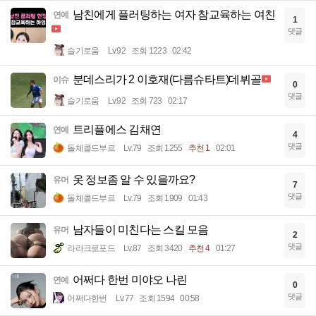
남친에게 플러팅하는 여자 참교육하는 여친
연예
1
댓글
슬기로움
Lv.92
조회 1223
02:42
분데스리가 2 이호재(다름슈타트)데뷔골
이슈
0
댓글
슬기로움
Lv.92
조회 723
02:17
트리플에스 김채연
연예
4
댓글
돌체콜드부르
Lv.79
조회 1255
추천 1
02:01
옷 정보좀 알 수 있을까요?
유머
7
댓글
돌체콜드부르
Lv.79
조회 1909
01:43
남자들이 미친다는 스킬 모음
유머
2
댓글
라라크로포드
Lv.87
조회 3420
추천 4
01:27
어쩌다 한번 미야오 나린
연예
0
댓글
어쩌다한번
Lv.77
조회 1594
00:58