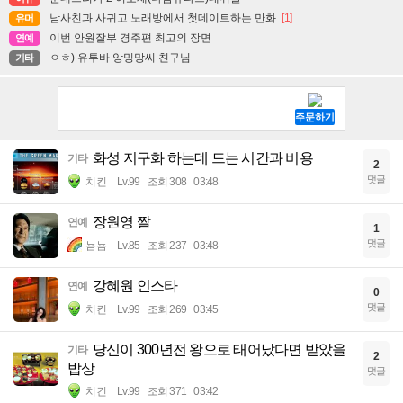
남사친과 사귀고 노래방에서 첫데이트하는 만화
[1]
유머
이번 안원잘부 경주편 최고의 장면
연예
ㅇㅎ) 유투바 앙밍망씨 친구님
기타
화성 지구화 하는데 드는 시간과 비용
기타
2
댓글
치킨
Lv.99
조회 308
03:48
장원영 짤
연예
1
댓글
뇸뇸
Lv.85
조회 237
03:48
강혜원 인스타
연예
0
댓글
치킨
Lv.99
조회 269
03:45
당신이 300년전 왕으로 태어났다면 받았을
기타
2
밥상
댓글
치킨
Lv.99
조회 371
03:42