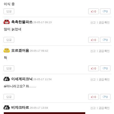
이식 중
답글
0
0
촉촉한물파쓰
26-05-17 09:13
신고
|
공감 확인
많이 늙었네
답글
0
0
모르겠어욤
26-05-17 09:42
신고
|
공감 확인
헉
답글
0
0
이세계피크닉
26-05-17 11:54
신고
|
공감 확인
ai아니라고요? 와.......
답글
0
0
비쟈크타르
26-05-17 13:04
신고
|
공감 확인