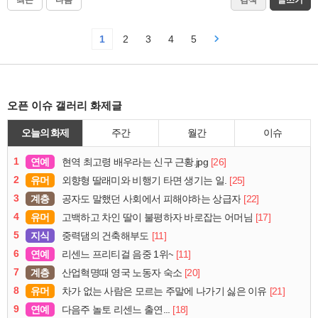
1
2
3
4
5
오픈 이슈 갤러리 화제글
오늘의 화제
주간
월간
이슈
1
연예
[26]
현역 최고령 배우라는 신구 근황.jpg
2
유머
[25]
외향형 딸래미와 비행기 타면 생기는 일.
3
계층
[22]
공자도 말했던 사회에서 피해야하는 상급자
4
유머
[17]
고백하고 차인 딸이 불평하자 바로잡는 어머님
5
지식
[11]
중력댐의 건축해부도
6
연예
[11]
리센느 프리티걸 음중 1위~
7
계층
[20]
산업혁명때 영국 노동자 숙소
8
유머
[21]
차가 없는 사람은 모르는 주말에 나가기 싫은 이유
9
연예
[18]
다음주 놀토 리센느 출연...