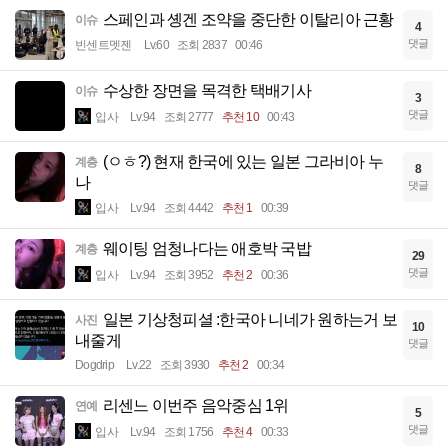
스페인과 솅겐 조약을 중단한 이탈리아 근황
이슈
4
댓글
빈센트멧젠
Lv.60
조회 2837
00:46
수상한 장면을 목격한 택배기사
이슈
3
댓글
입사
Lv.94
조회 2777
추천 10
00:43
(ㅇㅎ?) 현재 한국에 있는 일본 그라비아 누
계층
8
나
댓글
입사
Lv.94
조회 4442
추천 1
00:39
웨이팅 엄청나다는 애호박 국밥
계층
29
댓글
입사
Lv.94
조회 3952
추천 2
00:36
일본 기상청피셜 :한국아 니네가 원하는거 보
사진
10
내줄게
댓글
Dogdrip
Lv.22
조회 3930
추천 2
00:34
리센느 이번주 음악중심 1위
연예
5
댓글
입사
Lv.94
조회 1756
추천 4
00:33