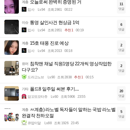
오늘로써 완벽히 증명된 거
계층
11
댓글
입사
Lv.94
조회 2861
00:22
통영 살인사건 현상금 1억
이슈
6
댓글
입사
Lv.94
조회 2851
추천 1
00:19
15호 태풍 진로 예상
계층
2
댓글
입사
Lv.94
조회 2013
00:18
침착맨 채널 직원1명당 22개씩 영상작업한
유머
2
다구요?
댓글
드라고노브
Lv.90
조회 2838
추천 1
00:15
폴드8 일주일 써본 후기....
기타
20
댓글
암꼬또모타쥬
Lv.60
조회 5906
23:55
ㅆ계층) 라노벨 독자들이 말하는 국밥 라노벨
계층
5
완결작 천하오절
댓글
큐땁이알
Lv.88
조회 1926
23:45