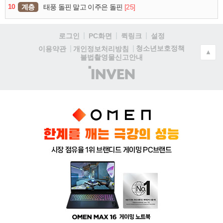
10
계층
[25]
태풍 돌핀 말고 이주은 돌핀
로그인
PC화면
퀵링크
설정
청소년보호정책
이용약관
개인정보처리방침
▲
불법촬영물신고안내
(주)
인
벤