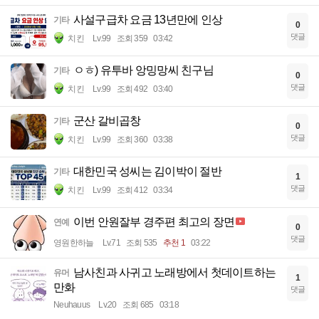
사설구급차 요금 13년만에 인상
기타
0
댓글
치킨
Lv.99
조회 359
03:42
ㅇㅎ) 유투바 앙밍망씨 친구님
기타
0
댓글
치킨
Lv.99
조회 492
03:40
군산 갈비곱창
기타
0
댓글
치킨
Lv.99
조회 360
03:38
대한민국 성씨는 김이박이 절반
기타
1
댓글
치킨
Lv.99
조회 412
03:34
이번 안원잘부 경주편 최고의 장면
연예
0
댓글
영원한하늘
Lv.71
조회 535
추천 1
03:22
남사친과 사귀고 노래방에서 첫데이트하는
유머
1
만화
댓글
Neuhauus
Lv.20
조회 685
03:18