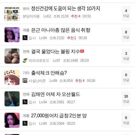
정신건강에 도움이 되는 생각 10가지
유머
4
댓글
분당리자몽
Lv.62
조회 2139
추천 4
00:33
은근 마니아층 많은 음식 취향
계층
8
댓글
입사
Lv.94
조회 2232
추천 1
00:29
결국 울었다는 블핑 지수
연예
3
댓글
라라크로포드
Lv.87
조회 1848
00:29
출석체크 안해슴?
기타
0
댓글
사실난라쿤
Lv.89
조회 658
추천 4
00:28
김채연 어제 자 오션월드
연예
10
댓글
입사
Lv.94
조회 2681
00:27
27,000원어치 곱창 2인분 양
계층
0
댓글
입사
Lv.94
조회 2064
00:25