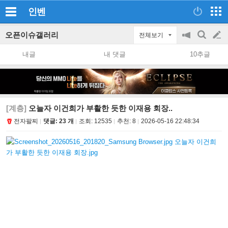
인벤
오픈이슈갤러리
전체보기
공
검
글
지
색
내글
내 댓글
10추글
on/off
쓰
기
[계층]
오늘자 이건희가 부활한 듯한 이재용 회장..
전자팔찌
댓글: 23 개
조회:
12535
추천:
8
2026-05-16 22:48:34