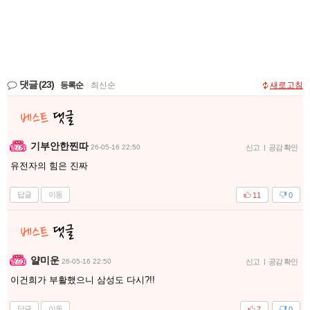
댓글
(23)
등록순
|
최신순
새로고침
기부안한찐따
26-05-16 22:50
신고
|
공감 확인
유전자의 힘은 진짜
답글
이동
11
0
얄미운
26-05-16 22:50
신고
|
공감 확인
이건희가 부활했으니 삼성도 다시?!!
답글
이동
7
0