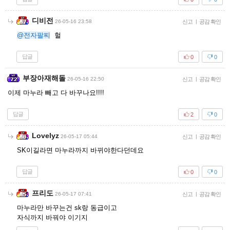
디비전
26-05-16 23:58
신고
|
공감 확인
@전자팔찌
헐
답글
0
0
부장아재해돌
26-05-16 22:50
신고
|
공감 확인
이제 마누라 빼고 다 바꾸나요!!!!
답글
2
0
Lovelyz
26-05-17 05:44
신고
|
공감 확인
SK이길라면 마누라까지 바뀌야한다던데요
답글
0
0
프리도
26-05-17 07:41
신고
|
공감 확인
마누라만 바꾸는건 sk랑 동급이고
자식까지 바꿔야 이기지