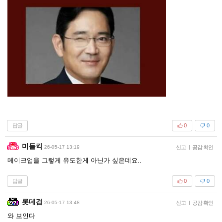
답글
0
0
미들킥
26-05-17 13:19
신고
|
공감 확인
메이크업을 그렇게 유도한게 아닌가 싶은데요..
답글
0
0
롯데검
26-05-17 13:48
신고
|
공감 확인
와 보인다