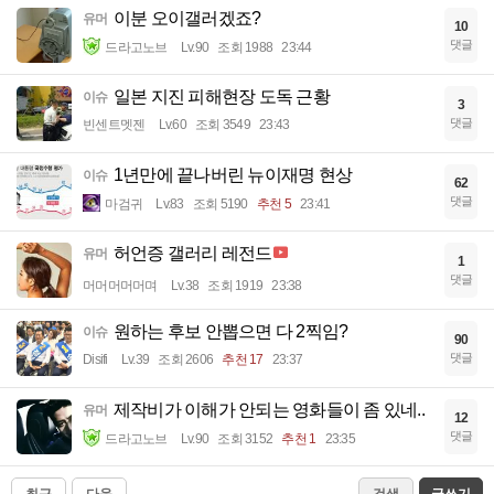
이분 오이갤러겠죠?
유머
10
댓글
드라고노브
Lv.90
조회 1988
23:44
일본 지진 피해현장 도독 근황
이슈
3
댓글
빈센트멧젠
Lv.60
조회 3549
23:43
1년만에 끝나버린 뉴이재명 현상
이슈
62
댓글
마검귀
Lv.83
조회 5190
추천 5
23:41
허언증 갤러리 레전드
유머
1
댓글
머머머머머며
Lv.38
조회 1919
23:38
원하는 후보 안뽑으면 다 2찍임?
이슈
90
댓글
Disifi
Lv.39
조회 2606
추천 17
23:37
제작비가 이해가 안되는 영화들이 좀 있네..
유머
12
댓글
드라고노브
Lv.90
조회 3152
추천 1
23:35
최근
다음
검색
글쓰기