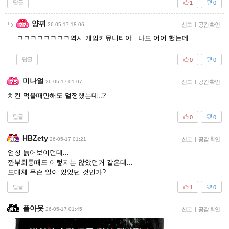
답글
1
0
양뀌
26-05-17 18:06
신고
|
공감 확인
ㅋㅋㅋㅋㅋㅋㅋㅋ역시 게임커뮤니티야.. 나도 어어 했는데
답글
0
0
미나얼
26-05-17 01:07
신고
|
공감 확인
치킨 먹을때만해도 멀쩡했는데..?
답글
0
0
HBZety
26-05-17 01:21
신고
|
공감 확인
엄청 늙어보이던데...
깐부회동때도 이렇지는 않았던거 같은데...
도대체 무슨 일이 있었던 것인가?
답글
1
0
폴아웃
26-05-17 01:45
신고
|
공감 확인