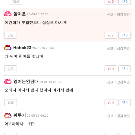
답글
0
0
얄미운
26-05-16 22:50
신고
|
공감 확인
이건희가 부활했으니 삼성도 다시?!!
답글
7
0
Hobak23
26-05-16 23:04
신고
|
공감 확인
와 뭐야 친아들 맞잖아!
답글
0
0
영어는안된대
26-05-16 23:21
신고
|
공감 확인
오타니 어디서 봤나 했더니 여기서 봤네
답글
0
0
짜루기
26-05-17 00:20
신고
|
공감 확인
어? 아라사....카?