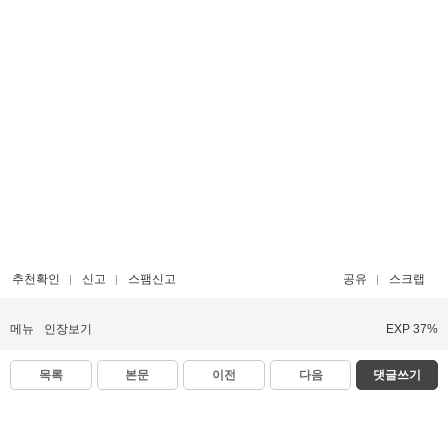
추천확인
신고
스팸신고
공유
스크랩
메뉴
인장보기
EXP 37%
목록
본문
이전
다음
댓글쓰기