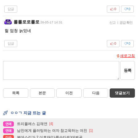
답글
0
0
롤롤로로롤로
26-05-17 14:31
신고
|
공감 확인
헐 엄청 늙었네
답글
0
0
새로고침
등록
목록
본문
이전
다음
댓글보기
ㅇㅇㄱ 지금 뜨는 글
트리플에스 김채연
[4]
연예
남친에게 플러팅하는 여자 참교육하는 여친
[1]
연예
분데스리가 2 이호재(다름슈타트)데뷔골
이슈