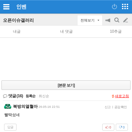
인벤
오픈이슈갤러리
전체보기
공
검
글
지
색
내글
내 댓글
10추글
on/off
쓰
기
[본문 보기]
댓글
(16)
등록순
|
최신순
새로고침
북방의열혈아
26-05-16 22:51
신고
|
공감 확인
빨딱섰네
답글
0
0