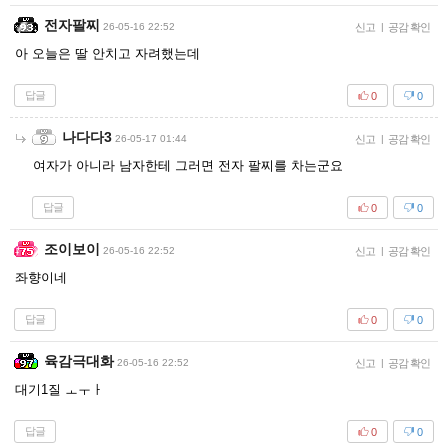
전자팔찌
26-05-16 22:52
신고
|
공감 확인
아 오늘은 딸 안치고 자려했는데
답글
0
0
나다다3
26-05-17 01:44
신고
|
공감 확인
여자가 아니라 남자한테 그러면 전자 팔찌를 차는군요
답글
0
0
조이보이
26-05-16 22:52
신고
|
공감 확인
좌향이네
답글
0
0
육감극대화
26-05-16 22:52
신고
|
공감 확인
대기1질 ㅗㅜㅏ
답글
0
0