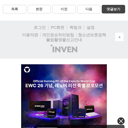
목록
본문
이전
다음
댓글보기
로그인
PC화면
퀵링크
설정
청소년보호정책
이용약관
개인정보처리방침
▲
불법촬영물신고안내
(주)
인
벤