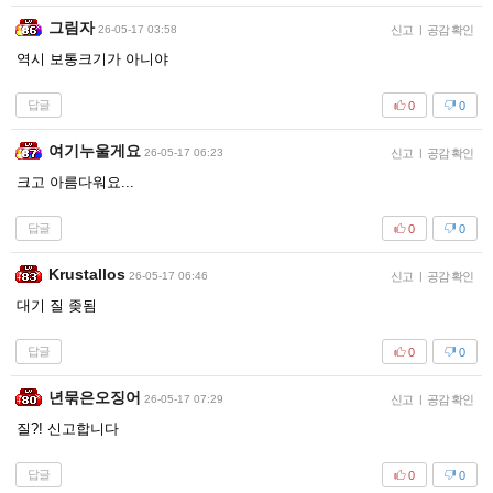
그림자
26-05-17 03:58
신고
|
공감 확인
역시 보통크기가 아니야
답글
0
0
여기누울게요
26-05-17 06:23
신고
|
공감 확인
크고 아름다워요...
답글
0
0
Krustallos
26-05-17 06:46
신고
|
공감 확인
대기 질 좆됨
답글
0
0
년묶은오징어
26-05-17 07:29
신고
|
공감 확인
질?! 신고합니다
답글
0
0