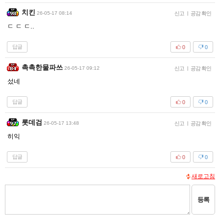
치킨
26-05-17 08:14
신고
|
공감 확인
ㄷ ㄷ ㄷ..
답글
0
0
촉촉한물파쓰
26-05-17 09:12
신고
|
공감 확인
섰네
답글
0
0
롯데검
26-05-17 13:48
신고
|
공감 확인
히익
답글
0
0
새로고침
등록