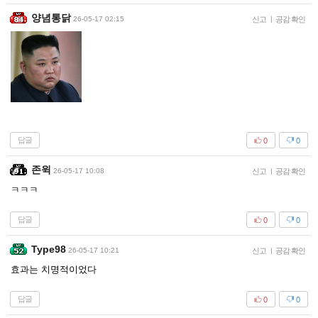
양념통닭
26-05-17 02:15
신고
|
공감 확인
답글
0
0
존윅
26-05-17 10:08
신고
|
공감 확인
ㅋㅋㅋ
답글
0
0
Type98
26-05-17 10:21
신고
|
공감 확인
효과는 치명적이었다
답글
0
0