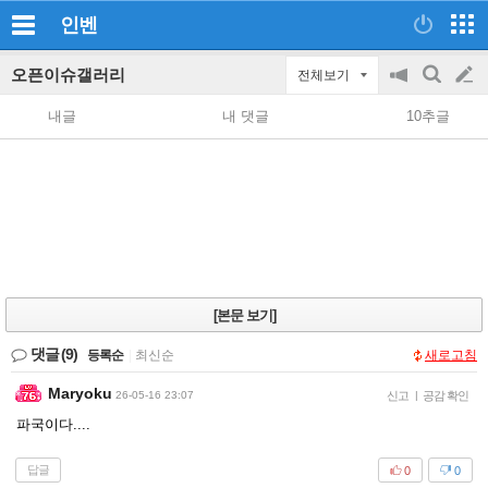
인벤
오픈이슈갤러리
전체보기
공
검
글
지
색
내글
내 댓글
10추글
on/off
쓰
기
[본문 보기]
댓글
(9)
등록순
|
최신순
새로고침
Maryoku
26-05-16 23:07
신고
|
공감 확인
파국이다....
답글
0
0