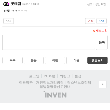
롯데검
26-05-17 13:50
신고
|
공감 확인
바로 ㅋㅋㅋㅋㅋ
답글
0
0
새로고침
등록
목록
본문
이전
다음
댓글보기
로그인
PC화면
퀵링크
설정
청소년보호정책
이용약관
개인정보처리방침
▲
불법촬영물신고안내
(주)
인
벤