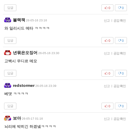
답글
0
0
블랙잭
26-05-16 23:16
신고
|
공감 확인
와 일리시드 메타 ㅋㅋㅋㅋ
답글
0
0
년묶은오징어
26-05-16 23:30
신고
|
공감 확인
고백시 우디르 메모
답글
0
0
redstormer
26-05-16 23:39
신고
|
공감 확인
베댓 ㅋㅋㅋㅋ
답글
0
0
보아
26-05-17 01:16
신고
|
공감 확인
뇌리에 박히긴 하겠넼ㅋㅋㅋㅋ