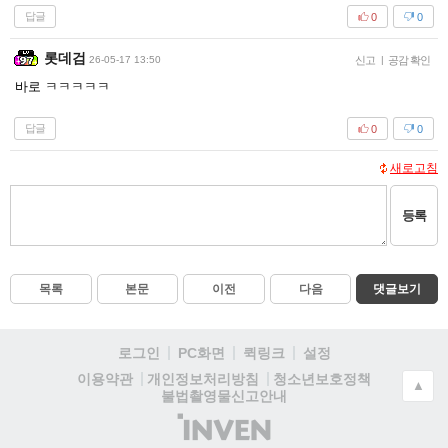
답글
0
0
롯데검
26-05-17 13:50
신고
|
공감 확인
바로 ㅋㅋㅋㅋㅋ
답글
0
0
새로고침
등록
목록
본문
이전
다음
댓글보기
로그인
PC화면
퀵링크
설정
청소년보호정책
이용약관
개인정보처리방침
▲
불법촬영물신고안내
(주)
인