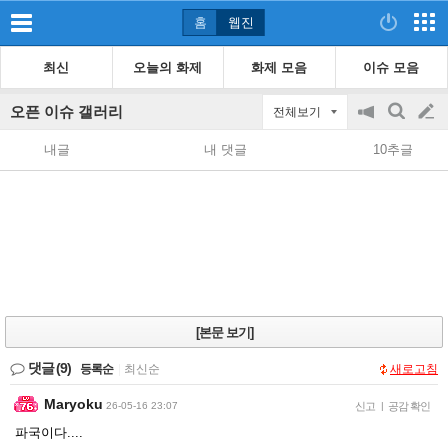
홈
웹진
최신
오늘의 화제
화제 모음
이슈 모음
오픈 이슈 갤러리
전체보기
공
검
글
지
색
내글
내 댓글
10추글
on/off
쓰
기
[본문 보기]
댓글
(9)
등록순
|
최신순
새로고침
Maryoku
26-05-16 23:07
신고
|
공감 확인
파국이다....