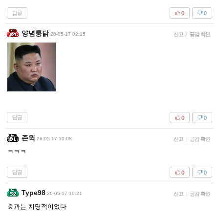
답글
0
0
양념통닭
26-05-17 02:15
신고
|
공감 확인
답글
0
0
존윅
26-05-17 10:08
신고
|
공감 확인
ㅋㅋㅋ
답글
0
0
Type98
26-05-17 10:21
신고
|
공감 확인
효과는 치명적이었다