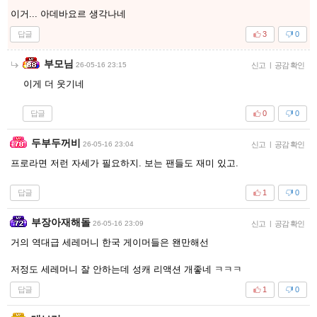
이거... 아데바요르 생각나네
답글
3
0
부모님
26-05-16 23:15
신고
|
공감 확인
이게 더 웃기네
답글
0
0
두부두꺼비
26-05-16 23:04
신고
|
공감 확인
프로라면 저런 자세가 필요하지. 보는 팬들도 재미 있고.
답글
1
0
부장아재해돌
26-05-16 23:09
신고
|
공감 확인
거의 역대급 세레머니 한국 게이머들은 왠만해선
저정도 세레머니 잘 안하는데 성캐 리액션 개좋네 ㅋㅋㅋ
답글
1
0