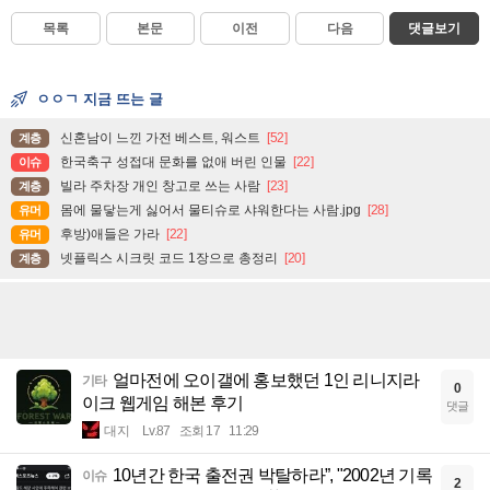
목록
본문
이전
다음
댓글보기
ㅇㅇㄱ 지금 뜨는 글
신혼남이 느낀 가전 베스트, 워스트
[52]
계층
한국축구 성접대 문화를 없애 버린 인물
[22]
이슈
빌라 주차장 개인 창고로 쓰는 사람
[23]
계층
몸에 물닿는게 싫어서 물티슈로 샤워한다는 사람.jpg
[28]
유머
후방)애들은 가라
[22]
유머
넷플릭스 시크릿 코드 1장으로 총정리
[20]
계층
얼마전에 오이갤에 홍보했던 1인 리니지라
기타
0
이크 웹게임 해본 후기
댓글
대지
Lv.87
조회 17
11:29
10년간 한국 출전권 박탈하라”, "2002년 기록
이슈
2