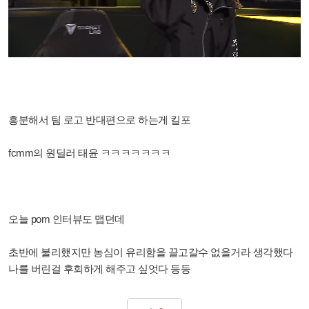
흥분해서 팀 로고 반대편으로 하는게 킬포
fcmm의 원딜러 태윤 ㅋㅋㅋㅋㅋㅋㅋ
오늘 pom 인터뷰도 맵던데
초반에 불리했지만 농심이 유리함을 끌고갈수 없을거라 생각했다
나를 버린걸 후회하게 해주고 싶엇다 등등