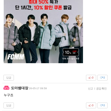
답글
0
0
도마뱀대장
26-05-17 09:59
신고
|
공감 확인
누구죠
답글
0
0