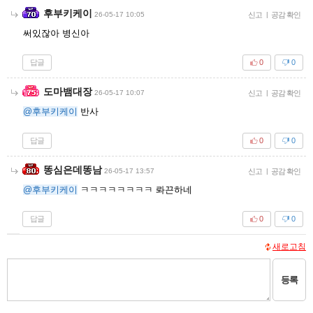
후부키케이
26-05-17 10:05
신고
|
공감 확인
써있잖아 병신아
답글
0
0
도마뱀대장
26-05-17 10:07
신고
|
공감 확인
@후부키케이
반사
답글
0
0
똥심은데똥남
26-05-17 13:57
신고
|
공감 확인
@후부키케이
ㅋㅋㅋㅋㅋㅋㅋㅋ 롸끈하네
답글
0
0
새로고침
등록