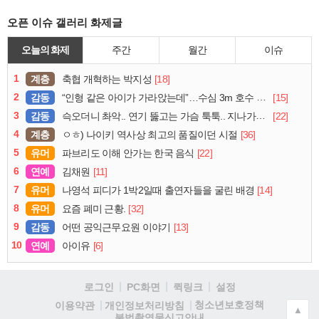
오픈 이슈 갤러리 화제글
오늘의 화제
주간
월간
이슈
1
계층
[18]
축협 개혁하는 박지성
2
감동
[15]
“인형 같은 아이가 가라앉는데”…수심 3m 호수 뛰어든 60대 의인
3
감동
[22]
슥오더니 촤악.. 연기 뚫고는 가슴 툭툭.. 지나가던 아재의 정체
4
계층
[36]
ㅇㅎ) 나이키 역사상 최고의 품질이던 시절
5
유머
[22]
파브리도 이해 안가는 한국 음식
6
연예
[11]
김채원
7
유머
[14]
나영석 피디가 1박2일때 출연자들을 굴린 배경
8
유머
[32]
요즘 폐미 근황.
9
감동
[13]
어떤 공익근무요원 이야기
10
연예
[6]
아이유
로그인
PC화면
퀵링크
설정
청소년보호정책
이용약관
개인정보처리방침
▲
불법촬영물신고안내