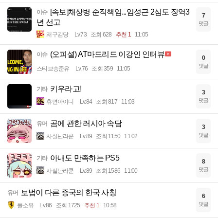
[속보]채상병 순직책임...임성근 2심도 징역3
이슈
7
년 선고
댓글
왜구김당
Lv.73
조회 628
추천 1
11:05
(오피셜) AT마드리드 이강인 인터뷰
이슈
0
댓글
스티브승준유
Lv.76
조회 359
11:05
키우라고!
기타
3
댓글
휴면아이디
Lv.84
조회 817
11:03
곰에 관한 러시아 속담
유머
3
댓글
사실난라쿤
Lv.89
조회 1150
11:02
아내도 만족하는 PS5
기타
8
댓글
사실난라쿤
Lv.89
조회 1586
11:00
보법이 다른 증국의 한국 사칭
유머
6
댓글
풀소유
Lv.86
조회 1725
추천 1
10:58