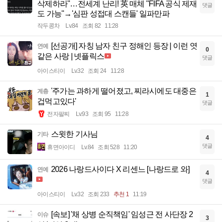
삭제하라"…전세계 난리! 英 매체 "FIFA 공식 제재
댓글
도 가능"→'심판 성접대 스캔들' 일파만파
작두콩차
Lv.84
조회 82
11:28
[선공개] 자칭 남자 친구 정해인 등장 | 이런 엿
연예
0
같은 사랑 | 넷플릭스
댓글
아이스티이
Lv.32
조회 24
11:28
'주가는 과하게 떨어졌고, 찌라시에도 대중은
계층
1
겁먹고있다'
댓글
전자팔찌
Lv.93
조회 95
11:28
스윗한 기사님
기타
4
댓글
휴면아이디
Lv.84
조회 528
11:20
2026 나랑드사이다 X 리센느 [나랑드로 와]
연예
4
댓글
아이스티이
Lv.32
조회 233
추천 1
11:19
[속보] '채 상병 순직책임' 임성근 전 사단장 2
이슈
3