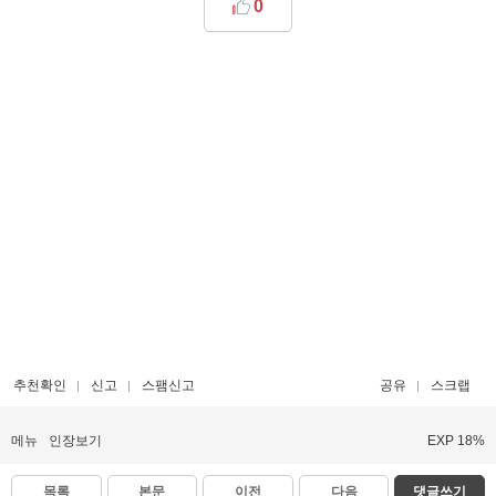
0
추천확인
신고
스팸신고
공유
스크랩
메뉴
인장보기
EXP 18%
목록
본문
이전
다음
댓글쓰기