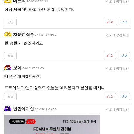
데브리
26-05-16 23:11
신고
|
공감 확인
심장 세레머니라고 하면 되겠네. 멋지다.
답글
0
0
차분한질주
26-05-17 00:47
신고
|
공감 확인
한 맺힌 게 많았나봐요
답글
1
0
보아
26-05-17 01:03
신고
|
공감 확인
태윤은 개빡칠만하지
프로의식도 없고 실력도 없는놈 데려온다고 본인을 내치니
답글
1
0
년만에가입
26-05-17 03:50
신고
|
공감 확인