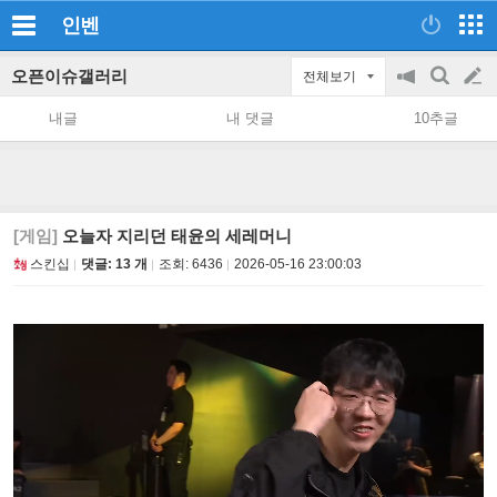
인벤
오픈이슈갤러리
전체보기
공
검
글
지
색
내글
내 댓글
10추글
on/off
쓰
기
[게임]
오늘자 지리던 태윤의 세레머니
스킨십
댓글: 13 개
조회:
6436
2026-05-16 23:00:03