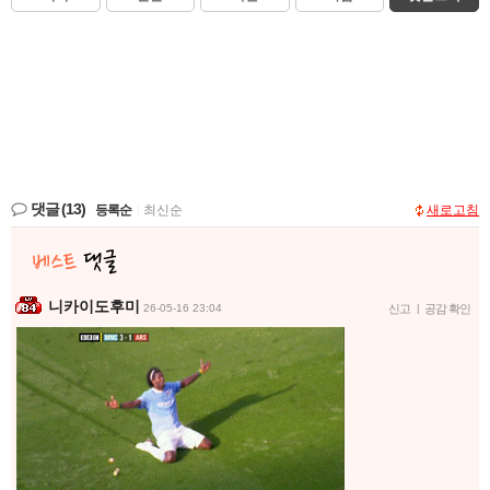
댓글
(13)
등록순
|
최신순
새로고침
니카이도후미
26-05-16 23:04
신고
|
공감 확인