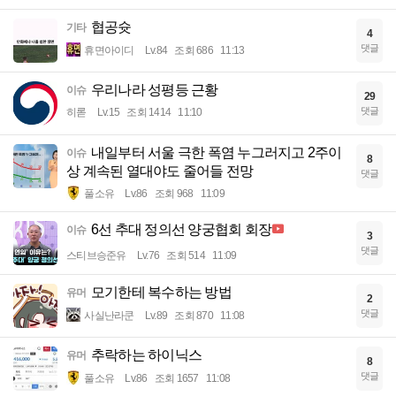
협공슛
기타
4
댓글
휴면아이디
Lv.84
조회 686
11:13
우리나라 성평등 근황
이슈
29
댓글
히롣
Lv.15
조회 1414
11:10
내일부터 서울 극한 폭염 누그러지고 2주이
이슈
8
상 계속된 열대야도 줄어들 전망
댓글
풀소유
Lv.86
조회 968
11:09
6선 추대 정의선 양궁협회 회장
이슈
3
댓글
스티브승준유
Lv.76
조회 514
11:09
모기한테 복수하는 방법
유머
2
댓글
사실난라쿤
Lv.89
조회 870
11:08
추락하는 하이닉스
유머
8
댓글
풀소유
Lv.86
조회 1657
11:08