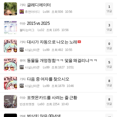
글레디에이터
기타
1
댓글
휴면아이디
Lv.84
조회 936
10:56
2015 vs 2025
이슈
3
댓글
불타는머그
Lv.32
조회 1105
10:56
대사가 자동으로 나오는 노래
기타
0
댓글
사실난라쿤
Lv.89
조회 492
10:55
동물들 개멍청함ㅋㅋ 덫을 왜걸리냐ㅋㅋ
유머
5
댓글
사실난라쿤
Lv.89
조회 1827
10:51
다음 중 여자를 찾으시오
기타
8
댓글
사실난라쿤
Lv.89
조회 1879
10:46
포켓몬카드를 사려는 줄 근황
이슈
8
댓글
빈센트멧젠
Lv.60
조회 2254
10:43
범상치 않은 00년생
연예