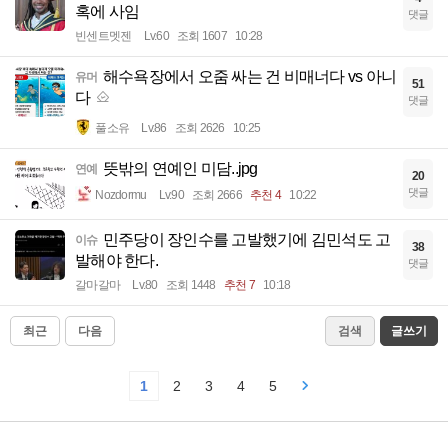
혹에 사임
댓글
빈센트멧젠
Lv.60
조회 1607
10:28
해수욕장에서 오줌 싸는 건 비매너다 vs 아니
유머
51
다
댓글
풀소유
Lv.86
조회 2626
10:25
뜻밖의 연예인 미담..jpg
연예
20
댓글
Nozdormu
Lv.90
조회 2666
추천 4
10:22
민주당이 장인수를 고발했기에 김민석도 고
이슈
38
발해야 한다.
댓글
갈마갈마
Lv.80
조회 1448
추천 7
10:18
최근
다음
검색
글쓰기
1
2
3
4
5