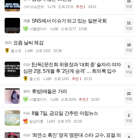
15
댓글
스티브승준유
Lv.76
조회 2231
추천 1
10:41
SNS에서 이슈가 되고 있는 일본국회
계층
11
댓글
너빨갱이지
Lv.86
조회 2277
10:36
요즘 날씨 체감
유머
10
댓글
풀소유
Lv.86
조회 1322
10:36
[단독] 문진희 위원장과 '대회 중' 술자리 여자
이슈
5
심판 2명, 5개월 후 '2단계 승격' … 회의록 입수
댓글
풀소유
Lv.86
조회 1241
추천 1
10:31
후방)애들은 가라
유머
22
댓글
너빨갱이지
Lv.86
조회 3263
추천 2
10:30
8월 7일, 금요일 간추린 아침뉴스
이슈
2
댓글
달섭지롱
Lv.94
조회 575
10:29
'최연소 흑인' 영국 명문대 스타 교수, 표절 의
이슈
4