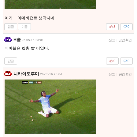
이거... 아데바요르 생각나네
답글
이동
3
0
H솔
26-05-16 23:01
신고
|
공감 확인
디아블은 켈황 빨 이였다.
답글
0
0
니카이도후미
26-05-16 23:04
신고
|
공감 확인