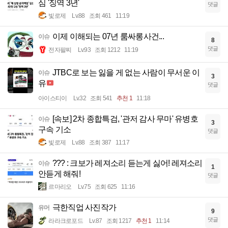
심 '징역 3년'
댓글
빛로제
Lv.88
조회 461
11:19
이제 이해되는 07년 룸싸롱사건...
이슈
8
댓글
전자팔찌
Lv.93
조회 1212
11:19
JTBC로 보는 잃을 게 없는 사람이 무서운 이
이슈
3
유
댓글
아이스티이
Lv.32
조회 541
추천 1
11:18
[속보] 2차 종합특검, '관저 감사 무마' 유병호
이슈
3
구속 기소
댓글
빛로제
Lv.88
조회 387
11:17
??? : 크보가 레져소리 듣는게 싫어! 레져소리
이슈
1
안듣게 해줘!
댓글
르마리오
Lv.75
조회 625
11:16
극한직업 사진작가
유머
9
댓글
라라크로포드
Lv.87
조회 1217
추천 1
11:14