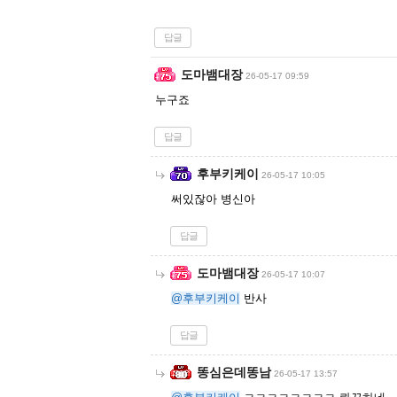
답글
도마뱀대장
26-05-17 09:59
누구죠
답글
후부키케이
26-05-17 10:05
써있잖아 병신아
답글
도마뱀대장
26-05-17 10:07
@후부키케이
반사
답글
똥심은데똥남
26-05-17 13:57