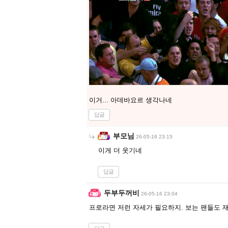
이거... 아데바요르 생각나네
답글
부모님
26-05-16 23:15
이게 더 웃기네
답글
두부두꺼비
26-05-16 23:04
프로라면 저런 자세가 필요하지. 보는 팬들도 재