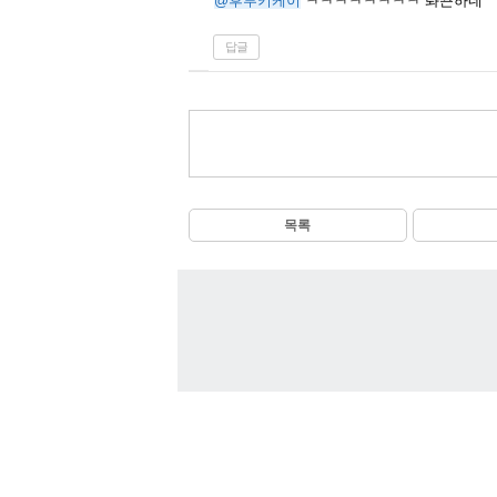
@후부키케이
ㅋㅋㅋㅋㅋㅋㅋㅋ 롸끈하네
답글
목록