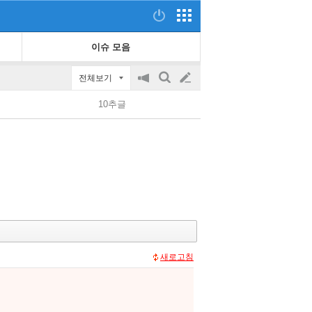
이슈 모음
전체보기
공
검
글
지
색
10추글
on/off
쓰
기
새로고침