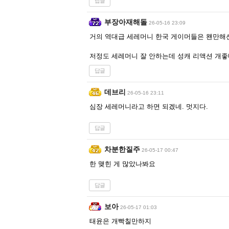
답글
부장아재해돌
26-05-16 23:09
거의 역대급 세레머니 한국 게이머들은 왠만해
저정도 세레머니 잘 안하는데 성캐 리액션 개좋
답글
데브리
26-05-16 23:11
심장 세레머니라고 하면 되겠네. 멋지다.
답글
차분한질주
26-05-17 00:47
한 맺힌 게 많았나봐요
답글
보아
26-05-17 01:03
태윤은 개빡칠만하지