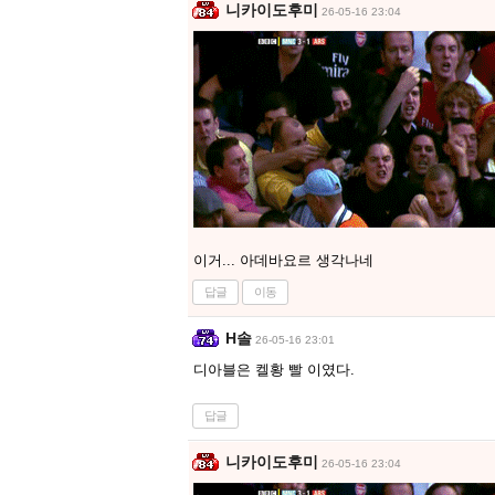
니카이도후미
26-05-16 23:04
이거... 아데바요르 생각나네
답글
이동
H솔
26-05-16 23:01
디아블은 켈황 빨 이였다.
답글
니카이도후미
26-05-16 23:04