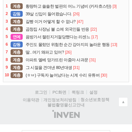
1
계층
[3]
황량하고 쓸쓸한 벌판의 어느 기념비 (카자흐스탄)
2
감동
[26]
39살 신입이 들어왔습니다.
3
계층
[47]
길빵 이거 어떻게 할 수 없나?
4
계층
[22]
곱창집 사장님 불 쇼에 외국인들 반응
5
연예
[17]
음방가서 챌린지거절당했다는 리센느
6
감동
[13]
주인도 몰랐던 위험한 순간 강아지의 놀라운 행동
7
계층
[26]
딸...여기 왜파고 있어?
8
계층
[31]
아파트 엘베 망가뜨린 아줌마 사과문
9
계층
[31]
그 시절을 견뎌낸 80년대생
10
계층
[30]
(ㅎㅂ) 구독자 늘어났다는 시계 수리 유튜버
로그인
PC화면
퀵링크
설정
청소년보호정책
이용약관
개인정보처리방침
▲
불법촬영물신고안내
(주)
인
벤