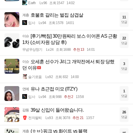
Earth
Lv.96
조회 1547
14:02
호불호 갈리는 벌집 삼겹살
계층
11
댓글
입사
Lv.94
조회 1578
14:01
[후기/빡침] 30만원짜리 보스 이어폰 AS 근황
이슈
22
1차 (소비자원 상담 후)
댓글
무념무상창기
Lv.24
조회 1688
추천 13
14:01
오세훈 선수가 J리그 개막전에서 퇴장 당했
이슈
3
던 이유
댓글
슬기로움
Lv.92
조회 832
14:00
유나 초근접 미모 (ITZY)
연예
1
댓글
입사
Lv.94
조회 988
추천 2
13:58
39살 신입이 들어왔습니다.
감동
26
댓글
전자팔찌
Lv.93
조회 3078
추천 21
13:57
(ㅎㅂ) 핑크 vs 화이트 vs 블랙
계층