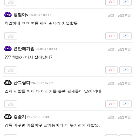
답글
0
0
땡칠이v
26-05-17 03:17
신고
|
공감 확인
치열하네 ㅋㅋ 여름 까지 줜나게 치열할듯
답글
0
0
년만에가입
26-05-17 03:44
신고
|
공감 확인
??? 한화가 다시 살아났어?
답글
0
0
난그렇다
26-05-17 07:02
신고
|
공감 확인
엘지 시발들 어제 다 이긴거를 불펜 씹새들이 날려 먹네
답글
0
0
강슬기
26-05-17 07:33
신고
|
공감 확인
감독 바꾸면 가을야구 삽가능이다 더 늦기전에 제발요.