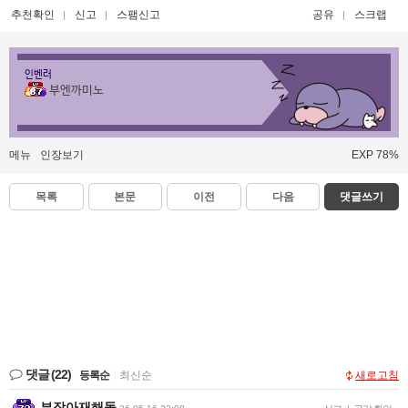
추천확인
신고
스팸신고
공유
스크랩
인벤러
부엔까미노
메뉴
인장보기
EXP 78%
목록
본문
이전
다음
댓글쓰기
댓글
(22)
등록순
|
최신순
새로고침
부장아재해돌