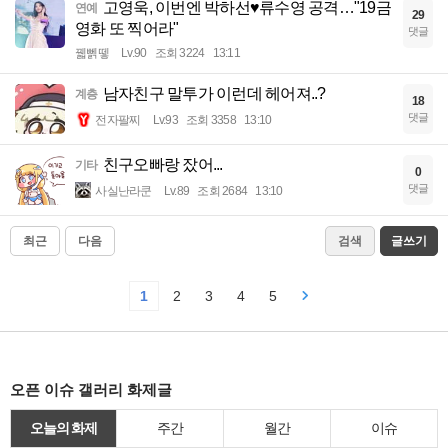
고영욱, 이번엔 박하선♥류수영 공격…"19금
연예
29
영화 또 찍어라"
댓글
꿻뻵뗗
Lv.90
조회 3224
13:11
남자친구 말투가 이런데 헤어져..?
계층
18
댓글
전자팔찌
Lv.93
조회 3358
13:10
친구오빠랑 잤어...
기타
0
댓글
사실난라쿤
Lv.89
조회 2684
13:10
최근
다음
검색
글쓰기
1
2
3
4
5
오픈 이슈 갤러리 화제글
오늘의 화제
주간
월간
이슈