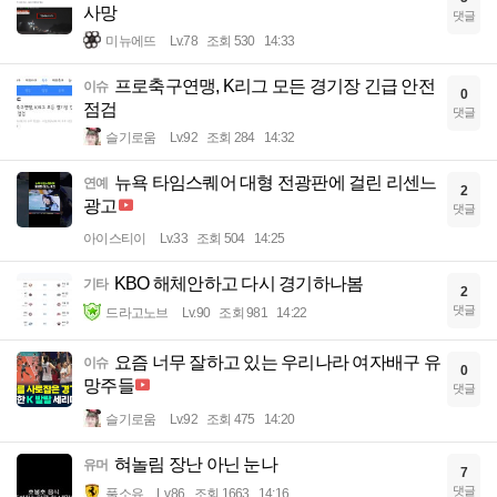
사망
댓글
미뉴에뜨
Lv.78
조회 530
14:33
프로축구연맹, K리그 모든 경기장 긴급 안전
이슈
0
점검
댓글
슬기로움
Lv.92
조회 284
14:32
뉴욕 타임스퀘어 대형 전광판에 걸린 리센느
연예
2
광고
댓글
아이스티이
Lv.33
조회 504
14:25
KBO 해체안하고 다시 경기하나봄
기타
2
댓글
드라고노브
Lv.90
조회 981
14:22
요즘 너무 잘하고 있는 우리나라 여자배구 유
이슈
0
망주들
댓글
슬기로움
Lv.92
조회 475
14:20
혀놀림 장난 아닌 눈나
유머
7
댓글
풀소유
Lv.86
조회 1663
14:16