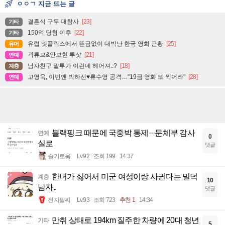
ㅇㅇㄱ 지금 뜨는 글
결혼식 구두 대참사
[23]
기타
150억 당첨 이후
[22]
기타
유럽 넷플릭스에서 뜬금없이 대박난 한국 영화 근황
[25]
유머
곽튜브&안보현 투샷
[21]
연예
남자친구 말투가 이런데 헤어져..?
[18]
계층
고영욱, 이번엔 박하선♥류수영 공격…"19금 영화 또 찍어라"
[28]
연예
블랙핑크 때문에 국중박 통제···문체부 감사
연예
0
실로
댓글
슬기로움
Lv.92
조회 199
14:37
한녀가 싫어서 미군 여성이랑 사귄다는 밀덕
계층
10
남자..
댓글
전자팔찌
Lv.93
조회 723
추천 1
14:34
만취 상태로 194km 질주한 차량에 20대 청년
기타
5