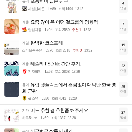
포용력이 넓은 친구
유머
4
댓글
사실난라쿤
Lv.89
조회 1494
13:42
요즘 많이 뜬 어떤 걸그룹의 영향력
계층
7
댓글
달섭지롱
Lv.94
조회 2589
추천 1
13:38
완벽한 코스프레
게임
15
댓글
스티브승준유
Lv.76
조회 2818
추천 3
13:32
테슬라 FSD lite 간단 후기.
계층
22
댓글
전자팔찌
Lv.93
조회 2868
13:29
유럽 넷플릭스에서 뜬금없이 대박난 한국 영
유머
25
화 근황
댓글
풀소유
Lv.86
조회 4012
13:28
미드 추천 겸 추천좀 해주세요
기타
27
댓글
하루5프로
Lv.50
조회 1387
13:28
싱글벙글 짝퉁의 세계
유머