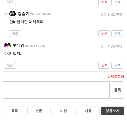
답글
0
0
강슬기
26-05-17 07:33
신고
|
공감 확인
안바꿀거면 해체해라
답글
0
0
롯데검
26-05-17 13:52
신고
|
공감 확인
아오 엘지...
답글
0
0
새로고침
등록
목록
본문
이전
다음
댓글보기