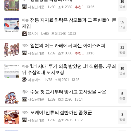
16
댓글
사실난라쿤
Lv.89
조회 2382
추천 1
13:26
잼통 지지율 하락은 참모들과 그 주변들이 문
이슈
55
제임
댓글
뭉치야
Lv.65
조회 2148
13:22
일본의 어느 카페에서 파는 아이스커피
유머
21
댓글
사실난라쿤
Lv.89
조회 3088
추천 1
13:16
‘LH 사태’ 투기 의혹 받았던 LH 직원들…무죄
이슈
10
뒤 수십억대 토지보상
댓글
미뉴에뜨
Lv.78
조회 2201
13:15
수능 첫 교시부터 망치고 고사장을 나온...
유머
5
댓글
사실난라쿤
Lv.89
조회 2696
13:14
오케이! 인류의 절반까진 좁혔군
유머
8
댓글
사실난라쿤
Lv.89
조회 2435
13:12