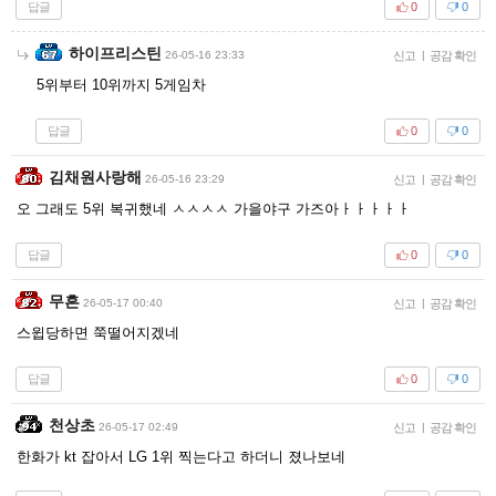
답글
0
0
하이프리스틴
26-05-16 23:33
신고
|
공감 확인
5위부터 10위까지 5게임차
답글
0
0
김채원사랑해
26-05-16 23:29
신고
|
공감 확인
오 그래도 5위 복귀했네 ㅅㅅㅅㅅ 가을야구 가즈아ㅏㅏㅏㅏㅏ
답글
0
0
무흔
26-05-17 00:40
신고
|
공감 확인
스윕당하면 쭉떨어지겠네
답글
0
0
천상초
26-05-17 02:49
신고
|
공감 확인
한화가 kt 잡아서 LG 1위 찍는다고 하더니 졌나보네