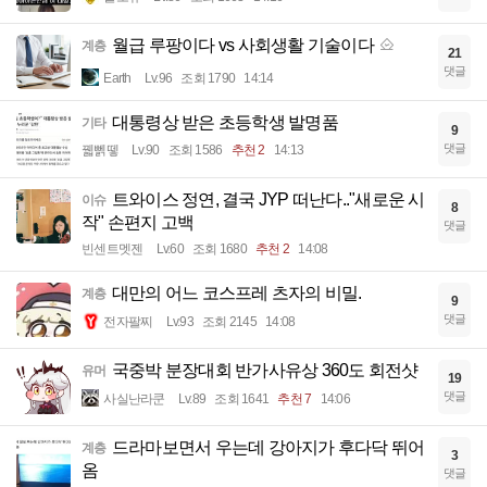
월급 루팡이다 vs 사회생활 기술이다
계층
21
댓글
Earth
Lv.96
조회 1790
14:14
대통령상 받은 초등학생 발명품
기타
9
댓글
꿻뻵뗗
Lv.90
조회 1586
추천 2
14:13
트와이스 정연, 결국 JYP 떠난다.."새로운 시
이슈
8
작" 손편지 고백
댓글
빈센트멧젠
Lv.60
조회 1680
추천 2
14:08
대만의 어느 코스프레 츠자의 비밀.
계층
9
댓글
전자팔찌
Lv.93
조회 2145
14:08
국중박 분장대회 반가사유상 360도 회전샷
유머
19
댓글
사실난라쿤
Lv.89
조회 1641
추천 7
14:06
드라마보면서 우는데 강아지가 후다닥 뛰어
계층
3
옴
댓글