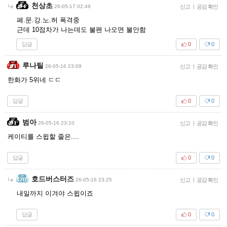
천상초
26-05-17 02:49
신고
|
공감 확인
페.문.강.노.허 폭격중
근데 10점차가 나는데도 불펜 나오면 불안함
답글
0
0
루나틸
26-05-16 23:09
신고
|
공감 확인
한화가 5위네 ㄷㄷ
답글
0
0
범아
26-05-16 23:10
신고
|
공감 확인
케이티를 스윕할 줄은....
답글
0
0
호드버스터즈
26-05-16 23:25
신고
|
공감 확인
내일까지 이겨야 스윕이죠
답글
0
0