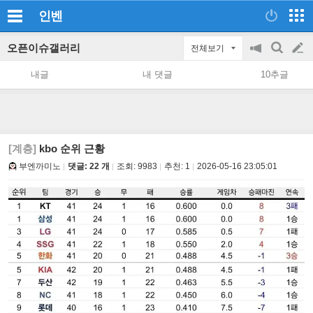
인벤
오픈이슈갤러리
전체보기
공
검
글
지
색
내글
내 댓글
10추글
on/off
쓰
기
[계층]
kbo 순위 근황
부엔까미노
댓글: 22 개
조회:
9983
추천:
1
2026-05-16 23:05:01