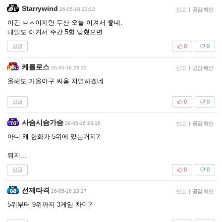
Starrywind
26-05-16 23:12
신고
|
공감 확인
이긴 ㅂㅅ이지만 두산 오늘 이겨서 좋네.
내일도 이겨서 주간 5할 맞췄으면
답글
0
0
케를로스
26-05-16 23:15
신고
|
공감 확인
올해도 가을야구 싸움 치열하겠네
답글
0
0
사슴시슴가슴
26-05-16 23:16
신고
|
공감 확인
아니 왜 한화가 5위에 있는거지?
뭐지...
답글
0
0
선제타격
26-05-16 23:27
신고
|
공감 확인
5위부터 9위까지 3게임 차이?