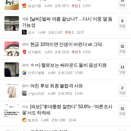
15
댓글
달섭지롱
Lv.94
조회 1871
추천 1
13:57
[날씨] 벌써 여름 끝났나? …다시 이중 열 돔
계층
8
가능성
댓글
입사
Lv.94
조회 1147
추천 1
13:57
현금 10억이면 인생이 바뀐다 vs 그닥.
유머
32
댓글
전자팔찌
Lv.93
조회 2228
추천 5
13:52
ㅎㅂ) 짤로보는 써라운드 돌비 음성지원
유머
13
댓글
아몬드봉봉
Lv.84
조회 2163
13:48
여친 후보 최종 불합격 사유
유머
2
댓글
사실난라쿤
Lv.89
조회 2652
13:45
[속보] "李대통령 잘한다" 53.8%···'여론조사
이슈
31
꽃'서도 하락세
댓글
빛로제
Lv.88
조회 1380
13:44