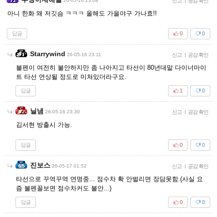
26-05-16 23:08
신고
|
공감 확인
아니 한화 왜 저깃슴 ㅋㅋㅋ 올해도 가을야구 가나효!!
답글
0
0
Starrywind
26-05-16 23:11
신고
|
공감 확인
불펜이 여전히 불안하지만 좀 나아지고 타선이 80년대말 다이너마이
트 타선 연상될 정도로 미쳐있더라구요.
답글
1
0
닐냄
26-05-16 23:30
신고
|
공감 확인
김서현 방출시 가능.
답글
0
0
진보스
26-05-17 01:52
신고
|
공감 확인
타선으로 꾸역꾸역 연명중... 점수차 확 안벌리면 장담못함.(사실 요
즘 불펜꼴보면 점수차커도 불안...)
답글
0
0