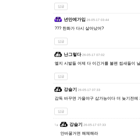
답글
년만에가입
26-05-17 03:44
??? 한화가 다시 살아났어?
답글
난그렇다
26-05-17 07:02
엘지 시발들 어제 다 이긴거를 불펜 씹새들이 
답글
강슬기
26-05-17 07:33
감독 바꾸면 가을야구 삽가능이다 더 늦기전에 
답글
강슬기
26-05-17 07:33
안바꿀거면 해체해라