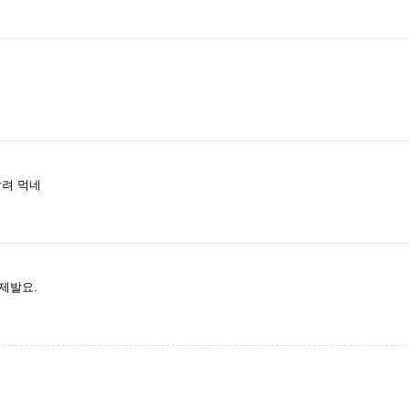
날려 먹네
제발요.