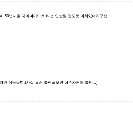
이 80년대말 다이너마이트 타선 연상될 정도로 미쳐있더라구요.
리면 장담못함.(사실 요즘 불펜꼴보면 점수차커도 불안...)