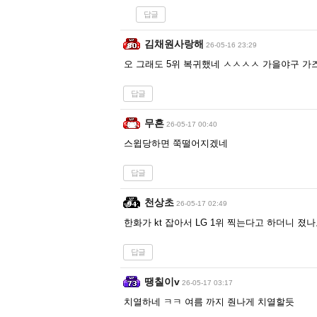
답글
김채원사랑해
26-05-16 23:29
오 그래도 5위 복귀했네 ㅅㅅㅅㅅ 가을야구 
답글
무흔
26-05-17 00:40
스윕당하면 쭉떨어지겠네
답글
천상초
26-05-17 02:49
한화가 kt 잡아서 LG 1위 찍는다고 하더니 졌
답글
땡칠이v
26-05-17 03:17
치열하네 ㅋㅋ 여름 까지 줜나게 치열할듯