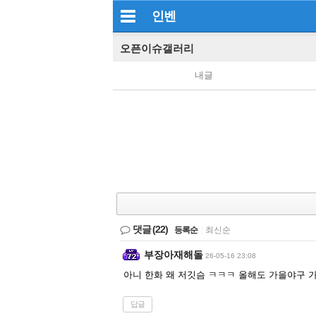
인벤
오픈이슈갤러리
내글
댓글
(22)
등록순
|
최신순
부장아재해돌
26-05-16 23:08
아니 한화 왜 저깃슴 ㅋㅋㅋ 올해도 가을야구 가
답글