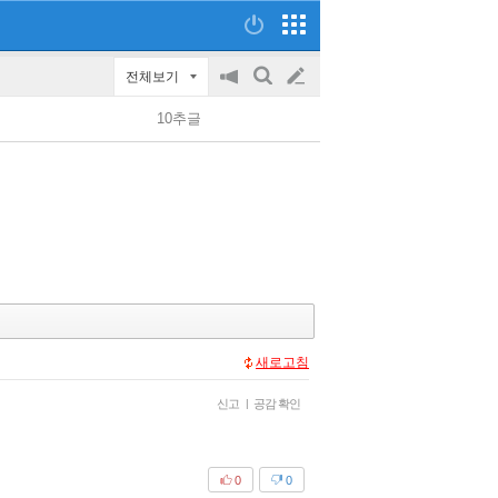
전체보기
공
검
글
지
색
10추글
on/off
쓰
기
새로고침
신고
|
공감 확인
0
0