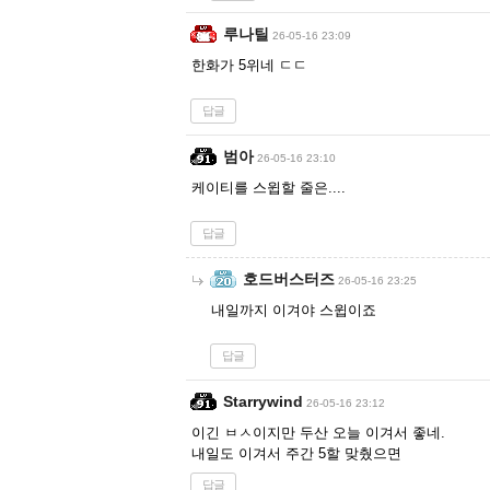
루나틸
26-05-16 23:09
한화가 5위네 ㄷㄷ
답글
범아
26-05-16 23:10
케이티를 스윕할 줄은....
답글
호드버스터즈
26-05-16 23:25
내일까지 이겨야 스윕이죠
답글
Starrywind
26-05-16 23:12
이긴 ㅂㅅ이지만 두산 오늘 이겨서 좋네.
내일도 이겨서 주간 5할 맞췄으면
답글