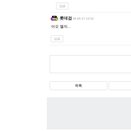
답글
롯데검
26-05-17 13:52
아오 엘지...
답글
목록