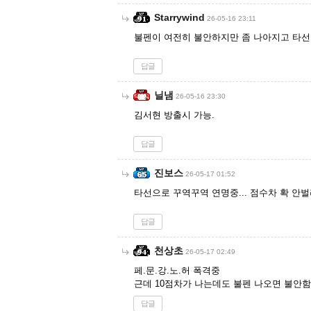
Starrywind
26-05-16 23:11
불펜이 여전히 불안하지만 좀 나아지고 타선
답글
닐냄
26-05-16 23:30
김서현 방출시 가능.
답글
진보스
26-05-17 01:52
타선으로 꾸역꾸역 연명중... 점수차 확 안벌
답글
천상초
26-05-17 02:49
페.문.강.노.허 폭격중
근데 10점차가 나는데도 불펜 나오면 불안함
답글