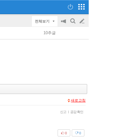
전체보기
공
검
글
지
색
10추글
on/off
쓰
기
새로고침
신고
|
공감 확인
0
0