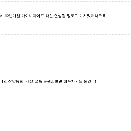
이 80년대말 다이너마이트 타선 연상될 정도로 미쳐있더라구요.
리면 장담못함.(사실 요즘 불펜꼴보면 점수차커도 불안...)