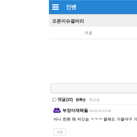
인벤
오픈이슈갤러리
내글
댓글
(22)
등록순
|
최신순
부장아재해돌
26-05-16 23:08
아니 한화 왜 저깃슴 ㅋㅋㅋ 올해도 가을야구 가
답글