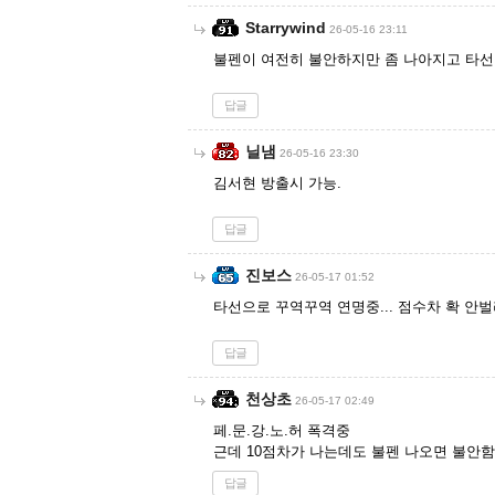
Starrywind
26-05-16 23:11
불펜이 여전히 불안하지만 좀 나아지고 타선
답글
닐냄
26-05-16 23:30
김서현 방출시 가능.
답글
진보스
26-05-17 01:52
타선으로 꾸역꾸역 연명중... 점수차 확 안벌
답글
천상초
26-05-17 02:49
페.문.강.노.허 폭격중
근데 10점차가 나는데도 불펜 나오면 불안함
답글