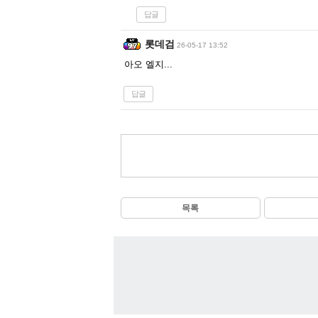
답글
롯데검
26-05-17 13:52
아오 엘지...
답글
목록