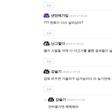
답글
년만에가입
26-05-17 03:44
??? 한화가 다시 살아났어?
답글
난그렇다
26-05-17 07:02
엘지 시발들 어제 다 이긴거를 불펜 씹새들이 
답글
강슬기
26-05-17 07:33
감독 바꾸면 가을야구 삽가능이다 더 늦기전에 
답글
강슬기
26-05-17 07:33
안바꿀거면 해체해라