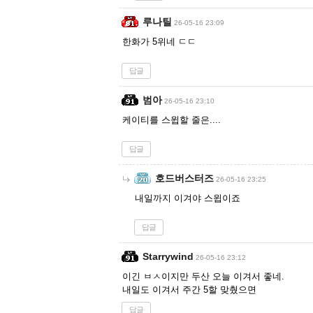
루나틸
26-05-16 23:09
한화가 5위네 ㄷㄷ
답글
범아
26-05-16 23:10
케이티를 스윕할 줄은....
답글
호드버스터즈
26-05-16 23:25
내일까지 이겨야 스윕이죠
답글
Starrywind
26-05-16 23:12
이긴 ㅂㅅ이지만 두산 오늘 이겨서 좋네.
내일도 이겨서 주간 5할 맞췄으면
답글