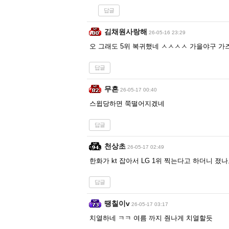
답글
김채원사랑해
26-05-16 23:29
오 그래도 5위 복귀했네 ㅅㅅㅅㅅ 가을야구 
답글
무흔
26-05-17 00:40
스윕당하면 쭉떨어지겠네
답글
천상초
26-05-17 02:49
한화가 kt 잡아서 LG 1위 찍는다고 하더니 졌
답글
땡칠이v
26-05-17 03:17
치열하네 ㅋㅋ 여름 까지 줜나게 치열할듯