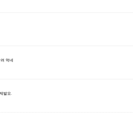
날려 먹네
제발요.