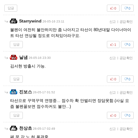
답글
0
0
Starrywind
26-05-16 23:11
신고
|
공감 확인
불펜이 여전히 불안하지만 좀 나아지고 타선이 80년대말 다이너마이
트 타선 연상될 정도로 미쳐있더라구요.
답글
1
0
닐냄
26-05-16 23:30
신고
|
공감 확인
김서현 방출시 가능.
답글
0
0
진보스
26-05-17 01:52
신고
|
공감 확인
타선으로 꾸역꾸역 연명중... 점수차 확 안벌리면 장담못함.(사실 요
즘 불펜꼴보면 점수차커도 불안...)
답글
0
0
천상초
26-05-17 02:49
신고
|
공감 확인
페.문.강.노.허 폭격중