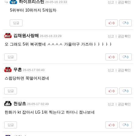
하이프리스틴
26-05-16 23:33
신고
|
공감 확인
5위부터 10위까지 5게임차
답글
0
0
김채원사랑해
26-05-16 23:29
신고
|
공감 확인
오 그래도 5위 복귀했네 ㅅㅅㅅㅅ 가을야구 가즈아ㅏㅏㅏㅏㅏ
답글
0
0
무흔
26-05-17 00:40
신고
|
공감 확인
스윕당하면 쭉떨어지겠네
답글
0
0
천상초
26-05-17 02:49
신고
|
공감 확인
한화가 kt 잡아서 LG 1위 찍는다고 하더니 졌나보네
답글
0
0