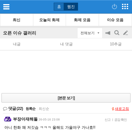
홈
웹진
최신
오늘의 화제
화제 모음
이슈 모음
오픈 이슈 갤러리
전체보기
공
검
글
지
색
내글
내 댓글
10추글
on/off
쓰
기
[본문 보기]
댓글
(22)
등록순
|
최신순
새로고침
부장아재해돌
26-05-16 23:08
신고
|
공감 확인
아니 한화 왜 저깃슴 ㅋㅋㅋ 올해도 가을야구 가나효!!