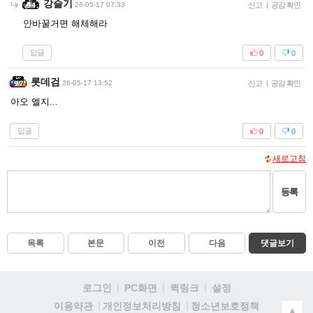
강슬기
26-05-17 07:33
신고
|
공감 확인
안바꿀거면 해체해라
답글
0
0
롯데검
26-05-17 13:52
신고
|
공감 확인
아오 엘지...
답글
0
0
새로고침
등록
목록
본문
이전
다음
댓글보기
로그인
PC화면
퀵링크
설정
청소년보호정책
이용약관
개인정보처리방침
▲