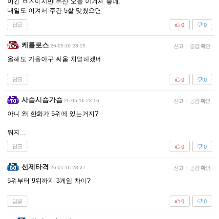
이긴 ㅂㅅ이지만 두산 오늘 이겨서 좋네.
내일도 이겨서 주간 5할 맞췄으면
답글
0
0
케를로스
26-05-16 23:15
신고
|
공감 확인
올해도 가을야구 싸움 치열하겠네
답글
0
0
사슴시슴가슴
26-05-16 23:16
신고
|
공감 확인
아니 왜 한화가 5위에 있는거지?
뭐지...
답글
0
0
선제타격
26-05-16 23:27
신고
|
공감 확인
5위부터 9위까지 3게임 차이?
답글
0
0