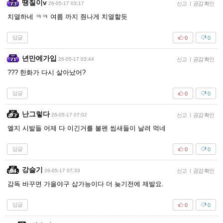
땡칠이v
26-05-17 03:17
신고
|
공감 확인
치열하네 ㅋㅋ 여름 까지 줜나게 치열할듯
답글
0
0
년만에가입
26-05-17 03:44
신고
|
공감 확인
??? 한화가 다시 살아났어?
답글
0
0
난그렇다
26-05-17 07:02
신고
|
공감 확인
엘지 시발들 어제 다 이긴거를 불펜 씹새들이 날려 먹네
답글
0
0
강슬기
26-05-17 07:33
신고
|
공감 확인
감독 바꾸면 가을야구 삽가능이다 더 늦기전에 제발요.
답글
0
0