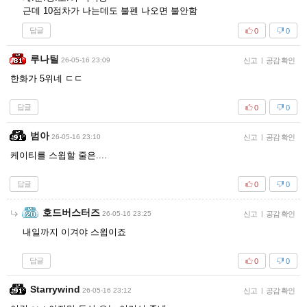
근데 10점차가 나는데도 불펜 나오면 불안함
답글
0
0
루나틸
26-05-16 23:09
신고
|
공감 확인
한화가 5위네 ㄷㄷ
답글
0
0
범아
26-05-16 23:10
신고
|
공감 확인
케이티를 스윕할 줄은....
답글
0
0
호드버스터즈
26-05-16 23:25
신고
|
공감 확인
내일까지 이겨야 스윕이죠
답글
0
0
Starrywind
26-05-16 23:12
신고
|
공감 확인