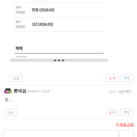
답글
0
0
롯데검
26-05-17 13:53
신고
|
공감 확인
오....
답글
0
0
새로고침