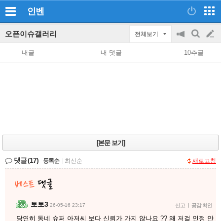
인벤
오픈이슈갤러리
전체보기
공
검
글
지
색
내글
내 댓글
10추글
on/off
쓰
기
[본문 보기]
댓글
(17)
등록순
|
최신순
새로고침
토토3
26-05-16 23:17
신고
|
공감 확인
당연히 동네 슈퍼 아저씨 보다 신뢰가 가지 않나요 ?? 왜 저걸 인정 안