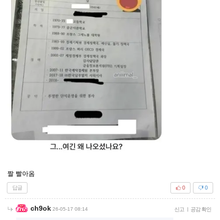
짤 빨아옴
답글
0
0
ch9ok
26-05-17 08:14
신고
|
공감 확인