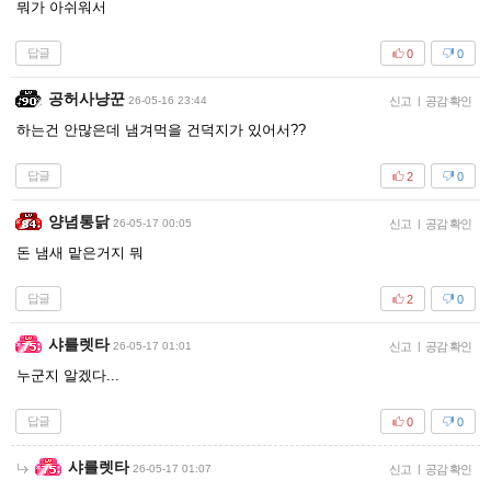
뭐가 아쉬워서
답글
0
0
공허사냥꾼
26-05-16 23:44
신고
|
공감 확인
하는건 안많은데 냄겨먹을 건덕지가 있어서??
답글
2
0
양념통닭
26-05-17 00:05
신고
|
공감 확인
돈 냄새 맡은거지 뭐
답글
2
0
샤를렛타
26-05-17 01:01
신고
|
공감 확인
누군지 알겠다...
답글
0
0
샤를렛타
26-05-17 01:07
신고
|
공감 확인