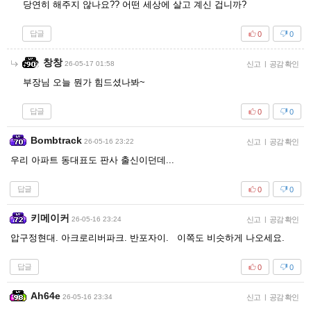
당연히 해주지 않나요?? 어떤 세상에 살고 계신 겁니까?
답글
0
0
창창
26-05-17 01:58
신고
|
공감 확인
부장님 오늘 뭔가 힘드셨나봐~
답글
0
0
Bombtrack
26-05-16 23:22
신고
|
공감 확인
우리 아파트 동대표도 판사 출신이던데...
답글
0
0
키메이커
26-05-16 23:24
신고
|
공감 확인
압구정현대. 아크로리버파크. 반포자이. 이쪽도 비슷하게 나오세요.
답글
0
0
Ah64e
26-05-16 23:34
신고
|
공감 확인