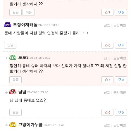
할거라 생각하지 ??
답글
이동
7
0
부장아재해돌
26-05-16 23:12
신고
|
공감 확인
동네 사람들이 저런 경력 인정해 줄랑가 몰라 ㅋㅋ
답글
0
4
토토3
26-05-16 23:17
신고
|
공감 확인
당연히 동네 슈퍼 아저씨 보다 신뢰가 가지 않나요 ?? 왜 저걸 인정 안
할거라 생각하지 ??
답글
7
0
닐냄
26-05-16 23:30
신고
|
공감 확인
님 집에 동대표 없죠?
답글
0
0
고양이가누름
26-05-17 01:40
신고
|
공감 확인