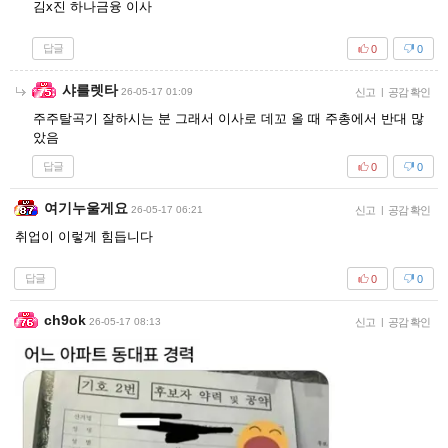
김x진 하나금융 이사
답글
0
0
샤를렛타
26-05-17 01:09
신고
|
공감 확인
주주탈곡기 잘하시는 분 그래서 이사로 데꼬 올 때 주총에서 반대 많
았음
답글
0
0
여기누울게요
26-05-17 06:21
신고
|
공감 확인
취업이 이렇게 힘듭니다
답글
0
0
ch9ok
26-05-17 08:13
신고
|
공감 확인