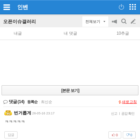
인벤
오픈이슈갤러리
전체보기
공
검
글
지
색
내글
내 댓글
10추글
on/off
쓰
기
[본문 보기]
댓글
(14)
등록순
|
최신순
새로고침
번거롭게
26-05-16 23:17
신고
|
공감 확인
ㅋㅋㅋㅋㅋ
답글
0
0