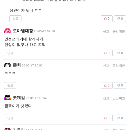
잼민이가 낫네 ㄷㄷ
답글
0
0
도마뱀대장
26-05-17 09:19
신고
|
공감 확인
인성쓰레기네 할래다가
인성이 없구나 하고 끄덕
답글
0
0
존윅
26-05-17 10:05
신고
|
공감 확인
ㅋㅋㅋ
답글
0
0
롯데검
26-05-17 13:54
신고
|
공감 확인
쩔뚝이가 낫겠다...
답글
0
0
가루라