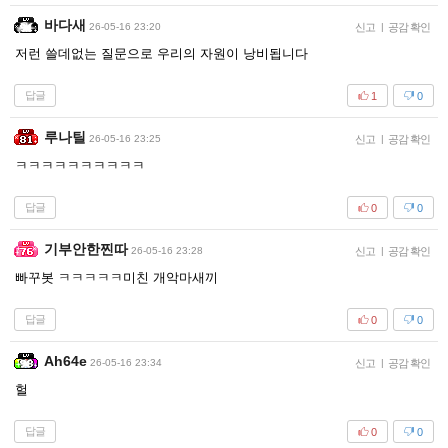
바다새
26-05-16 23:20
신고
|
공감 확인
저런 쓸데없는 질문으로 우리의 자원이 낭비됩니다
답글
1
0
루나틸
26-05-16 23:25
신고
|
공감 확인
ㅋㅋㅋㅋㅋㅋㅋㅋㅋㅋ
답글
0
0
기부안한찐따
26-05-16 23:28
신고
|
공감 확인
빠꾸봇 ㅋㅋㅋㅋㅋ미친 개악마새끼
답글
0
0
Ah64e
26-05-16 23:34
신고
|
공감 확인
헐
답글
0
0