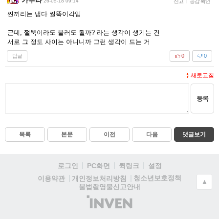
26-05-18 09:14
신고
|
공감 확인
찐끼리는 냅다 쩔뚝이각임
근데, 쩔뚝이라도 불러도 될까? 라는 생각이 생기는 건
서로 그 정도 사이는 아니니까 그런 생각이 드는 거
답글
0
0
새로고침
등록
목록
본문
이전
다음
댓글보기
로그인
PC화면
퀵링크
설정
청소년보호정책
이용약관
개인정보처리방침
▲
불법촬영물신고안내
(주)
인