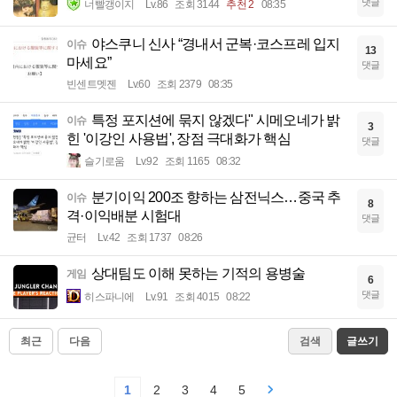
댓글
너빨갱이지
Lv.86
조회 3144
추천 2
08:35
야스쿠니 신사 “경내서 군복·코스프레 입지
이슈
13
마세요”
댓글
빈센트멧젠
Lv.60
조회 2379
08:35
특정 포지션에 묶지 않겠다" 시메오네가 밝
이슈
3
힌 '이강인 사용법', 장점 극대화가 핵심
댓글
슬기로움
Lv.92
조회 1165
08:32
분기이익 200조 향하는 삼전닉스…중국 추
이슈
8
격·이익배분 시험대
댓글
균터
Lv.42
조회 1737
08:26
상대팀도 이해 못하는 기적의 용병술
게임
6
댓글
히스파니에
Lv.91
조회 4015
08:22
최근
다음
검색
글쓰기
1
2
3
4
5