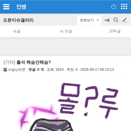
인벤
오픈이슈갤러리
전체보기
공
검
글
지
색
내글
내 댓글
10추글
on/off
쓰
기
[기타]
출석 해슴안해슴?
사실난라쿤
댓글: 6 개
조회:
2824
추천:
4
2026-05-17 00:13:13