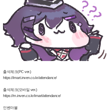
출석체크(PC ver.)
https://imart.inven.co.kr/attendance/
출석체크(모바일 ver.)
https://m.inven.co.kr/imart/attendance/
인벤마블