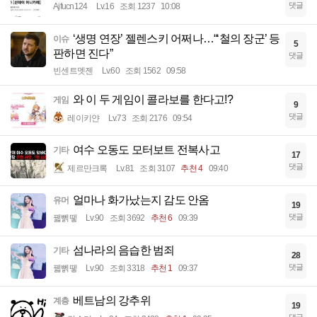
댓글
Ajfucn124
Lv.16
조회 1237
10:08
‘생명 연장’ 젤렌스키 어쩌나…“‘철의 장군’ 등
이슈
5
판하면 진다”
댓글
빈센트멧젠
Lv.60
조회 1562
09:58
와 이 두 게임이 콜라보를 한다고!?
게임
9
댓글
레이키얀
Lv.73
조회 2176
09:54
여수 오동도 모터보트 전복사고
기타
17
댓글
제르만크록
Lv.81
조회 3107
추천 4
09:40
얼마나 화가났는지 감도 안옴
유머
19
댓글
꿻뻵뗗
Lv.90
조회 3692
추천 6
09:39
섬나라의 음습한 범죄
기타
28
댓글
꿻뻵뗗
Lv.90
조회 3318
추천 1
09:37
베트남의 강추위
계층
19