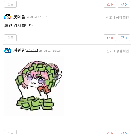
답글
0
0
롯데검
26-05-17 13:55
신고
|
공감 확인
화긴 감사합니다
답글
0
0
파인망고코코
26-05-17 18:10
신고
|
공감 확인
답글
0
0