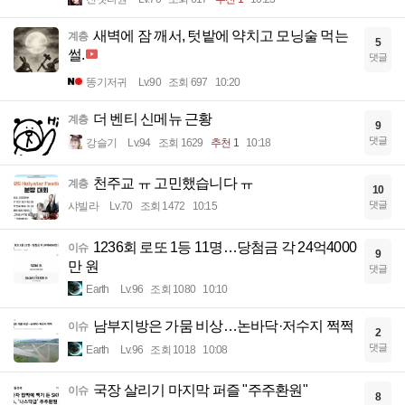
새벽에 잠 깨서, 텃밭에 약치고 모닝술 먹는
계층
5
썰.
댓글
똥기저귀
Lv.90
조회 697
10:20
더 벤티 신메뉴 근황
계층
9
댓글
강슬기
Lv.94
조회 1629
추천 1
10:18
천주교 ㅠ 고민했습니다 ㅠ
계층
10
댓글
샤빌라
Lv.70
조회 1472
10:15
1236회 로또 1등 11명…당첨금 각 24억4000
이슈
9
만 원
댓글
Earth
Lv.96
조회 1080
10:10
남부지방은 가뭄 비상…논바닥·저수지 쩍쩍
이슈
2
댓글
Earth
Lv.96
조회 1018
10:08
국장 살리기 마지막 퍼즐 "주주환원"
이슈
8