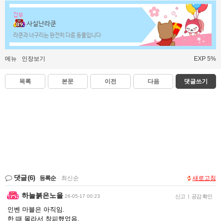
갑부
사실난라쿤
라쿤과 너구리는 완전히 다른 동물입니다
메뉴
인장보기
EXP 5%
목록
본문
이전
다음
댓글쓰기
댓글
(6)
등록순
|
최신순
새로고침
하늘붉은노을
26-05-17 00:23
신고
|
공감 확인
인벤 마블은 아직임.
한 때 몰라서 창피했었음.