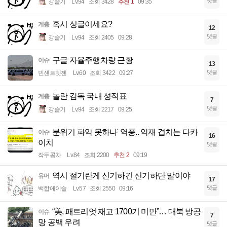
댓글
강슬기
Lv.94
조회 3428
추천 1
09:35
혹시 싱글이세요?
계층
12
댓글
강슬기
Lv.94
조회 2405
09:28
구글 자율주행차량 근황
이슈
13
댓글
빈센트멧젠
Lv.60
조회 3422
09:27
놀란 감독 국내 성적표
계층
7
댓글
강슬기
Lv.94
조회 2217
09:25
분위기 파악 못하나' 역풍.. 악재 겹치는 다카
이슈
16
이치
댓글
작두콩차
Lv.84
조회 2200
추천 2
09:19
역시 절기란게 신기하긴 신기하단 말이야
유머
17
댓글
백합에이슬
Lv.57
조회 2550
09:16
“美, 패트리엇 재고 1700기 미만”… 대북 방공
이슈
7
망 공백 우려
댓글