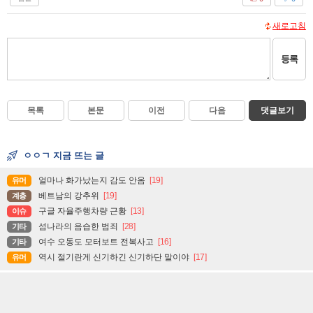
새로고침
등록
목록
본문
이전
다음
댓글보기
ㅇㅇㄱ 지금 뜨는 글
얼마나 화가났는지 감도 안옴
[19]
유머
베트남의 강추위
[19]
계층
구글 자율주행차량 근황
[13]
이슈
섬나라의 음습한 범죄
[28]
기타
여수 오동도 모터보트 전복사고
[16]
기타
역시 절기란게 신기하긴 신기하단 말이야
[17]
유머