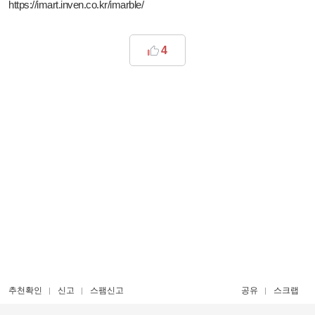
https://imart.inven.co.kr/imarble/
4
추천확인
신고
스팸신고
공유
스크랩