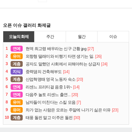
오픈 이슈 갤러리 화제글
오늘의 화제
주간
월간
이슈
1
연예
[27]
현역 최고령 배우라는 신구 근황.jpg
2
유머
[26]
외향형 딸래미와 비행기 타면 생기는 일.
3
계층
[24]
공자도 말했던 사회에서 피해야하는 상급자
4
지식
[14]
중력댐의 건축해부도
5
계층
[20]
산업혁명때 영국 노동자 숙소
6
연예
[14]
리센느 프리티걸 음중 1위~
7
연예
[20]
다음주 놀토 리센느 출연...
8
유머
[7]
남자들이 미친다는 스킬 모음
9
유머
[23]
차가 없는 사람은 모르는 주말에 나가기 싫은 이유
10
계층
[30]
태풍 돌핀 말고 이주은 돌핀