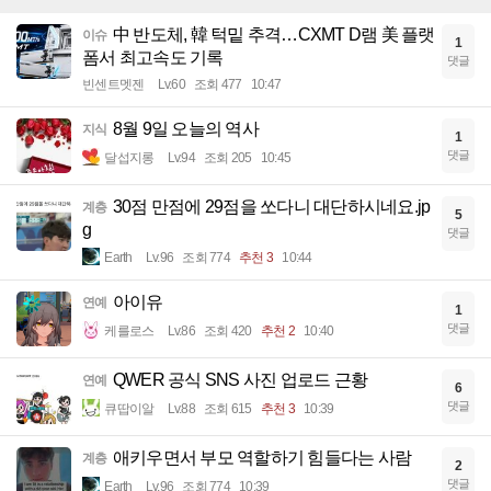
中 반도체, 韓 턱밑 추격…CXMT D램 美 플랫
이슈
1
폼서 최고속도 기록
댓글
빈센트멧젠
Lv.60
조회 477
10:47
8월 9일 오늘의 역사
지식
1
댓글
달섭지롱
Lv.94
조회 205
10:45
30점 만점에 29점을 쏘다니 대단하시네요.jp
계층
5
g
댓글
Earth
Lv.96
조회 774
추천 3
10:44
아이유
연예
1
댓글
케를로스
Lv.86
조회 420
추천 2
10:40
QWER 공식 SNS 사진 업로드 근황
연예
6
댓글
큐땁이알
Lv.88
조회 615
추천 3
10:39
애키우면서 부모 역할하기 힘들다는 사람
계층
2
댓글
Earth
Lv.96
조회 774
10:39