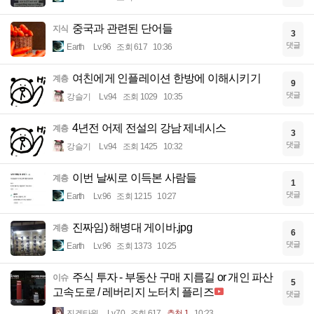
중국과 관련된 단어들
지식
3
댓글
Earth
Lv.96
조회 617
10:36
여친에게 인플레이션 한방에 이해시키기
계층
9
댓글
강슬기
Lv.94
조회 1029
10:35
4년전 어제 전설의 강남 제네시스
계층
3
댓글
강슬기
Lv.94
조회 1425
10:32
이번 날씨로 이득본 사람들
계층
1
댓글
Earth
Lv.96
조회 1215
10:27
진짜임) 해병대 게이바.jpg
계층
6
댓글
Earth
Lv.96
조회 1373
10:25
주식 투자 - 부동산 구매 지름길 or 개인 파산
이슈
5
고속도로 / 레버리지 노터치 플리즈
댓글
진겟타원
Lv.70
조회 617
추천 1
10:23