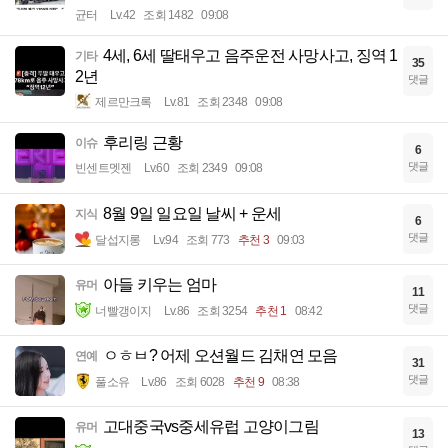
균터
Lv.42
조회 1482
09:08
4세, 6세 딸태우고 음주운전 사망사고, 징역 1
기타
35
2년
댓글
제르만크록
Lv.81
조회 2348
09:08
후리링 근황
이슈
6
댓글
빈센트멧젠
Lv.60
조회 2349
09:08
8월 9일 일요일 날씨 + 운세
지식
6
댓글
달섭지롱
Lv.94
조회 773
추천 3
09:03
아들 키우는 엄마
유머
11
댓글
너빨갱이지
Lv.86
조회 3254
추천 1
08:42
ㅇㅎㅂ? 어제 오션월드 김채연 모음
연예
31
댓글
풀소유
Lv.86
조회 6028
추천 9
08:38
고대중국vs중세유럽 고양이그림
유머
13