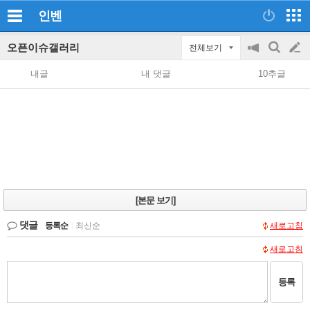
인벤
오픈이슈갤러리
전체보기
공
검
글
지
색
내글
내 댓글
10추글
on/off
쓰
기
[본문 보기]
댓글
등록순
|
최신순
새로고침
새로고침
등록