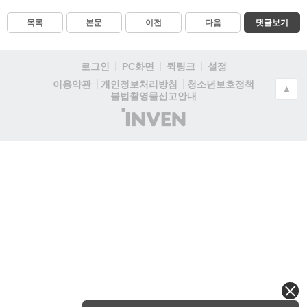
목록
본문
이전
다음
댓글보기
로그인
PC화면
퀵링크
설정
청소년보호정책
이용약관
개인정보처리방침
▲
불법촬영물신고안내
(주)
인
벤