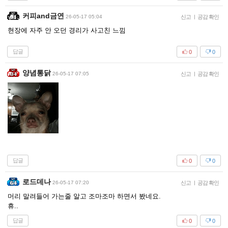
커피and금연
26-05-17 05:04
신고
|
공감 확인
현장에 자주 안 오던 경리가 사고친 느낌
답글
0
0
양념통닭
26-05-17 07:05
신고
|
공감 확인
답글
0
0
로드데나
26-05-17 07:20
신고
|
공감 확인
머리 말려들어 가는줄 알고 조마조마 하면서 봤네요.
휴..
답글
0
0