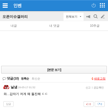
인벤
오픈이슈갤러리
전체보기
공
검
글
지
색
내글
내 댓글
10추글
on/off
쓰
기
[본문 보기]
댓글
(10)
등록순
|
최신순
새로고침
닐냄
26-05-17 01:52
신고
|
공감 확인
와...갑자기 저게 왜 돌진해 ㄷㄷ
답글
0
0