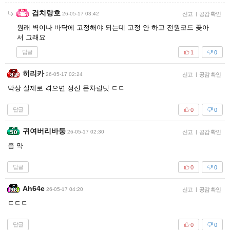
검치랑호
26-05-17 03:42
신고
|
공감 확인
원래 벽이나 바닥에 고정해야 되는데 고정 안 하고 전원코드 꽂아
서 그래요
답글
1
0
히리카
26-05-17 02:24
신고
|
공감 확인
막상 실제로 겪으면 정신 몬차릴덧 ㄷㄷ
답글
0
0
귀여버리바둥
26-05-17 02:30
신고
|
공감 확인
좀 약
답글
0
0
Ah64e
26-05-17 04:20
신고
|
공감 확인
ㄷㄷㄷ
답글
0
0