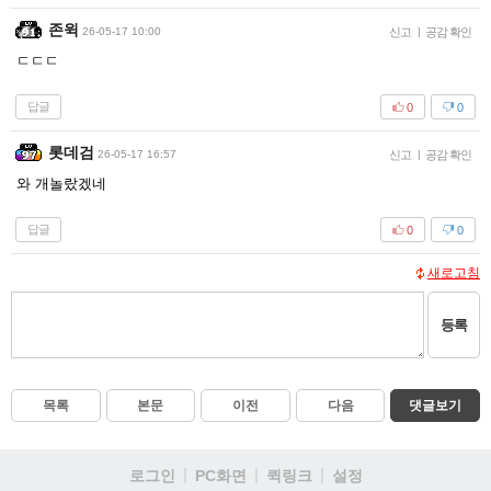
존윅
26-05-17 10:00
신고
|
공감 확인
ㄷㄷㄷ
답글
0
0
롯데검
26-05-17 16:57
신고
|
공감 확인
와 개놀랐겠네
답글
0
0
새로고침
등록
목록
본문
이전
다음
댓글보기
로그인
PC화면
퀵링크
설정