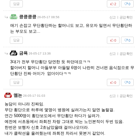
답글
2
0
킁킁킁킁
26-05-17 08:56
신고
|
공감 확인
애기 손잡고 무단횡단하는 할머니도 보고, 유모자 밀면서 무단횡단하
는 부모도 보고...
답글
0
0
금욕
26-05-17 13:36
신고
|
공감 확인
3대가 전부 무단횡단 당연한 듯 하던데요ㅋㅋ
할아버지 할머니 아들부부 아들딸 6명이 나란히 건너편 음식점으로 무
단횡단 진짜 어이가 없더이다ㅋㅋ
답글
0
0
멤논
26-05-17 01:03
신고
|
공감 확인
농담이 아니라 진짜임.
무단 횡단으로 하루에 몇명이 병원에 실려가는지 알면 놀랄걸.
연간 5000명이 횡단보도에서 무단횡단 하다가 실려가.
예전에 서초동에서 좌회전 차랑 그대로 박는 노인본적이 두번 있음.
한번은 보행자 신호 2초남았을때 걸어나오더라.
내가 클락션을 울려줬는데 좌회전 차라서 못본거 같았어.