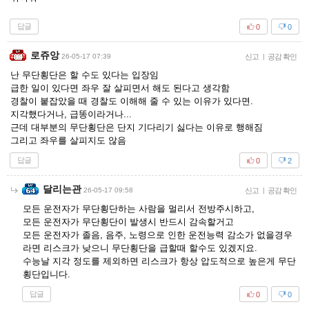
답글
0
0
로쥬앙
26-05-17 07:39
신고
|
공감 확인
난 무단횡단은 할 수도 있다는 입장임
급한 일이 있다면 좌우 잘 살피면서 해도 된다고 생각함
경찰이 붙잡았을 때 경찰도 이해해 줄 수 있는 이유가 있다면.
지각했다거나, 급똥이라거나...
근데 대부분의 무단횡단은 단지 기다리기 싫다는 이유로 행해짐
그리고 좌우를 살피지도 않음
답글
0
2
달리는관
26-05-17 09:58
신고
|
공감 확인
모든 운전자가 무단횡단하는 사람을 멀리서 전방주시하고,
모든 운전자가 무단횡단이 발생시 반드시 감속할거고
모든 운전자가 졸음, 음주, 노령으로 인한 운전능력 감소가 없을경우
라면 리스크가 낮으니 무단횡단을 급할때 할수도 있겠지요.
수능날 지각 정도를 제외하면 리스크가 항상 압도적으로 높은게 무단
횡단입니다.
답글
0
0