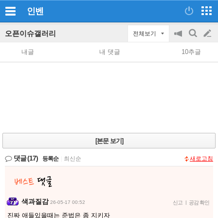
인벤
오픈이슈갤러리
전체보기
공
검
글
지
색
내글
내 댓글
10추글
on/off
쓰
기
[본문 보기]
댓글
(17)
등록순
|
최신순
새로고침
색과질감
26-05-17 00:52
신고
|
공감 확인
진짜 애들있을때는 준법은 좀 지키자