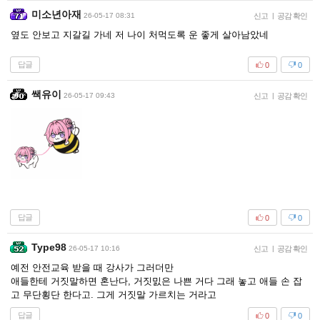
미소년아재
26-05-17 08:31
신고
|
공감 확인
옆도 안보고 지갈길 가네 저 나이 처먹도록 운 좋게 살아남았네
답글
0
0
쌕유이
26-05-17 09:43
신고
|
공감 확인
답글
0
0
Type98
26-05-17 10:16
신고
|
공감 확인
예전 안전교육 받을 때 강사가 그러더만
애들한테 거짓말하면 혼난다, 거짓밄은 나쁜 거다 그래 놓고 애들 손 잡
고 무단횡단 한다고. 그게 거짓말 가르치는 거라고
답글
0
0