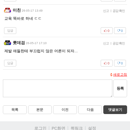
미친
26-05-17 13:49
신고
|
공감 확인
교육 똑바로 하네 ㄷㄷ
답글
0
0
롯데검
26-05-17 17:10
신고
|
공감 확인
제발 애들한테 부끄럽지 않은 어른이 되자...
답글
0
0
새로고침
등록
목록
본문
이전
다음
댓글보기
로그인
PC화면
퀵링크
설정