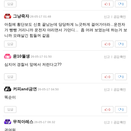
답글
1
0
그냥죽자
26-05-17 01:48
신고
|
공감 확인
아침에 횡단보도 신호 끝났는데 당당하게 느긋하게 걸어가더라...운전자
가 빵빵 거리니까 운전자 야리면서 가던디... 좀 어려 보였는데 하는거 보
니까 오래살긴 힘들꺼 같음
답글
0
0
윤10월생
26-05-17 01:50
신고
|
공감 확인
심지어 경찰서 앞에서 저런다고??
답글
0
0
커피and금연
26-05-17 04:50
신고
|
공감 확인
똑순이
답글
0
0
무적아레스
26-05-17 06:32
신고
|
공감 확인
귀여워