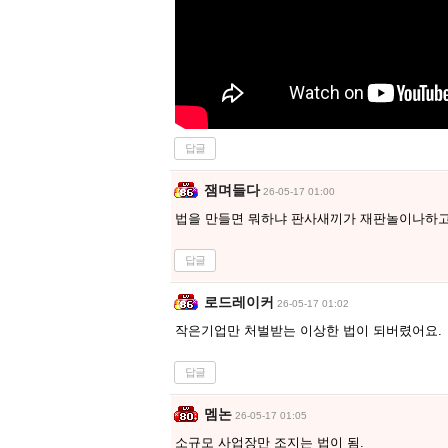
답글
잼며들다
26-05-17 01:00
법을 만들면 뭐하냐 판사새끼가 재판놀이나하
답글
로드레이커
26-05-17 01:02
작은기업만 처벌받는 이상한 법이 되버렸어요.
답글
멤논
26-05-17 01:05
소규모 사업장만 조지는 법이 됨.