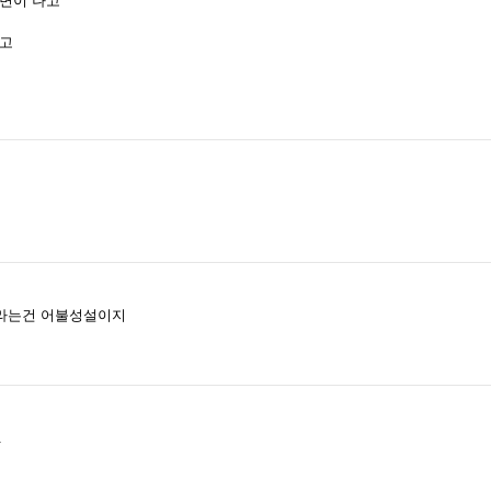
변이 나고
하고
바라는건 어불성설이지
.