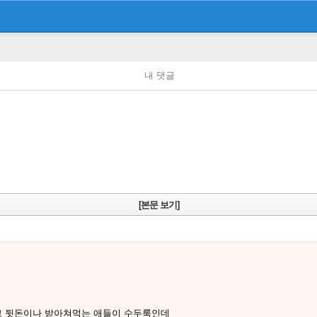
내 댓글
[본문 보기]
고 뒷돈이나 받아쳐먹는 애들이 수두룩인데