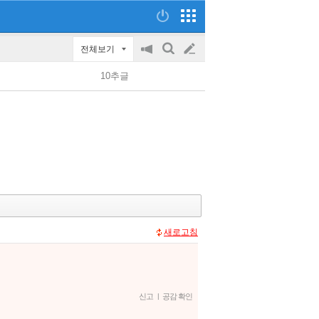
전체보기
공
검
글
지
색
10추글
on/off
쓰
기
새로고침
신고
|
공감 확인