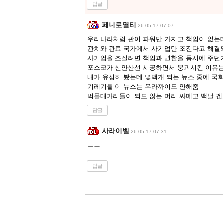
답글
페니로열티
26-05-17 07:07
우리나라처럼 관이 파워만 가지고 책임이 없는데
관치와 관료 국가에서 사기업만 조진다고 해결
사기업을 조질려면 책임과 권한을 동시에 주던가
포스코가 신안산선 시공하면서 붕괴시킨 이유는
내가 유심히 봤는데 몇백개 되는 뉴스 중에 국
기레기들 이 뉴스는 우라까이도 안해줌
먹물대가리들이 되도 않는 머리 싸메고 백날 
답글
사라이벨
26-05-17 07:31
ㅡㅡ
답글