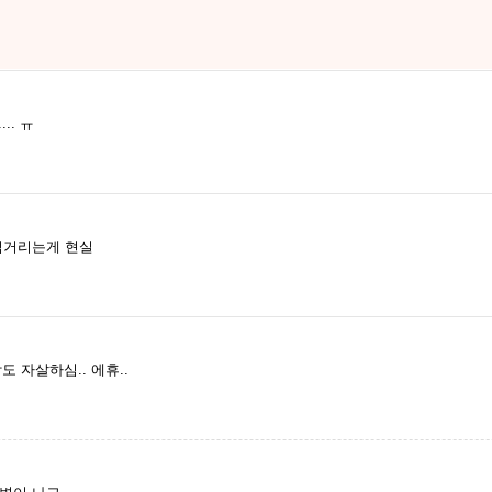
.. ㅠ
적거리는게 현실
 자살하심.. 에휴..