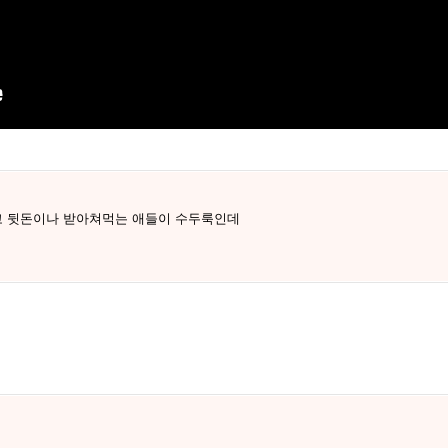
고 뒷돈이나 받아쳐먹는 애들이 수두룩인데