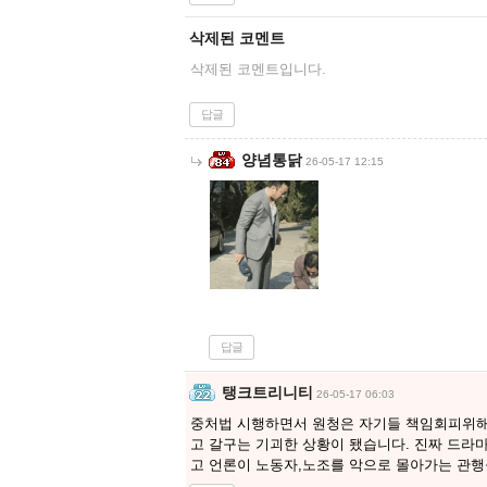
삭제된 코멘트
삭제된 코멘트입니다.
답글
양념통닭
26-05-17 12:15
답글
탱크트리니티
26-05-17 06:03
중처법 시행하면서 원청은 자기들 책임회피위해
고 갈구는 기괴한 상황이 됐습니다. 진짜 드라
고 언론이 노동자,노조를 악으로 몰아가는 관