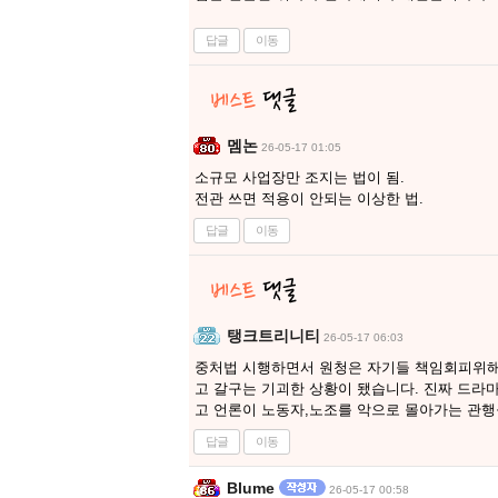
답글
이동
멤논
26-05-17 01:05
소규모 사업장만 조지는 법이 됨.
전관 쓰면 적용이 안되는 이상한 법.
답글
이동
탱크트리니티
26-05-17 06:03
중처법 시행하면서 원청은 자기들 책임회피위해
고 갈구는 기괴한 상황이 됐습니다. 진짜 드라
고 언론이 노동자,노조를 악으로 몰아가는 관
답글
이동
Blume
26-05-17 00:58