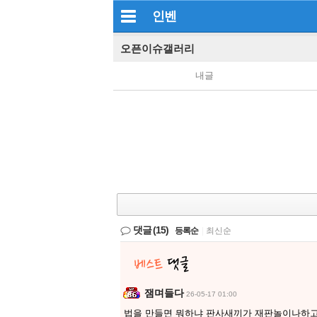
인벤
오픈이슈갤러리
내글
댓글
(15)
등록순
|
최신순
잼며들다
26-05-17 01:00
법을 만들면 뭐하냐 판사새끼가 재판놀이나하