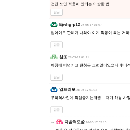
전관 쓰면 적용이 안되는 이상한 법.
답글
Ejwhgrp12
26-05-17 01:07
법이어도 판례가 나와야 이게 작동이 되는 거라..
답글
삼조
26-05-17 01:11
하청에 떠넘기고 원청은 그런일이있었나 후비
답글
알프리모
26-05-17 01:33
우리회사인데 작업중지는개뿔.. 저기 하청 사장도
답글
자발적모쏠
26-05-17 05:10