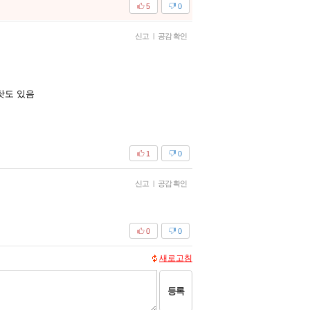
5
0
신고
|
공감 확인
탓도 있음
1
0
신고
|
공감 확인
0
0
새로고침
등록