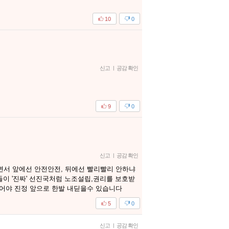
10
0
신고
|
공감 확인
9
0
신고
|
공감 확인
서 앞에선 안전안전, 뒤에선 빨리빨리 안하냐
이 '진짜' 선진국처럼 노조설립,권리를 보호받
어야 진정 앞으로 한발 내딛을수 있습니다
5
0
신고
|
공감 확인