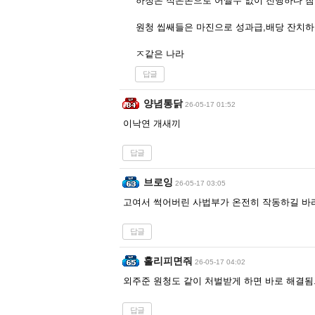
하청은 적은돈으로 어쩔수 없이 진행하다 참
원청 씹쌔들은 마진으로 성과급,배당 잔치
ㅈ같은 나라
답글
양념통닭
26-05-17 01:52
이낙연 개새끼
답글
브로잉
26-05-17 03:05
고여서 썩어버린 사법부가 온전히 작동하길 
답글
홀리피면줘
26-05-17 04:02
외주준 원청도 같이 처벌받게 하면 바로 해결됨
답글