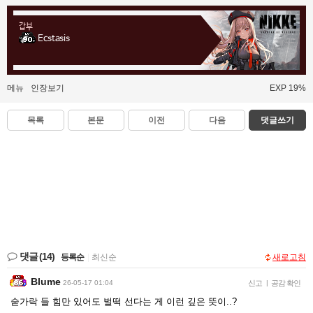
갑부
Ecstasis
메뉴
인장보기
EXP 19%
목록
본문
이전
다음
댓글쓰기
댓글
(14)
등록순
|
최신순
새로고침
Blume
26-05-17 01:04
신고
|
공감 확인
숟가락 들 힘만 있어도 벌떡 선다는 게 이런 깊은 뜻이..?