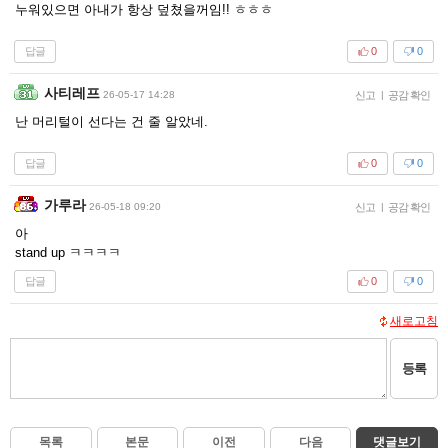
누워있으면 아내가 항상 덮쳤을꺼임!! ㅎㅎㅎ
답글
0
0
사티레프
26-05-17 14:28
신고
|
공감 확인
난 머리털이 선다는 건 줄 알았네.
답글
0
0
가루라
26-05-18 09:20
신고
|
공감 확인
아
stand up ㅋㅋㅋㅋ
답글
0
0
새로고침
등록
목록
본문
이전
다음
댓글보기