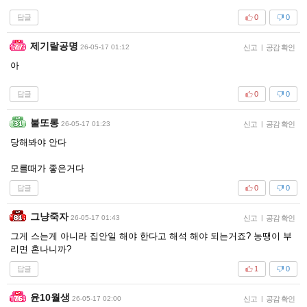
답글
0
0
제기랄공명
26-05-17 01:12
신고
|
공감 확인
아
답글
0
0
불또롱
26-05-17 01:23
신고
|
공감 확인
당해봐야 안다
모를때가 좋은거다
답글
0
0
그냥죽자
26-05-17 01:43
신고
|
공감 확인
그게 스는게 아니라 집안일 해야 한다고 해석 해야 되는거죠? 농땡이 부
리면 혼나니까?
답글
1
0
윤10월생
26-05-17 02:00
신고
|
공감 확인