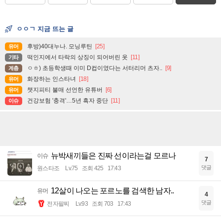
ㅇㅇㄱ 지금 뜨는 글
후방)40대누나. 모닝루틴
[25]
유머
떡인지에서 타락의 상징이 되어버린 옷
[11]
기타
ㅇㅎ) 초등학생때 이미 D컵이였다는 서터리머 츠자..
[9]
계층
화장하는 인스타녀
[18]
유머
챗지피티 불매 선언한 유튜버
[6]
유머
건강보험 '충격'…5년 흑자 중단
[11]
이슈
뉴박새끼들은 진짜 선이라는걸 모르나
이슈
7
댓글
원스타조
Lv.75
조회 425
17:43
12살이 나오는 포르노를 검색한 남자..
유머
4
댓글
전자팔찌
Lv.93
조회 703
17:43