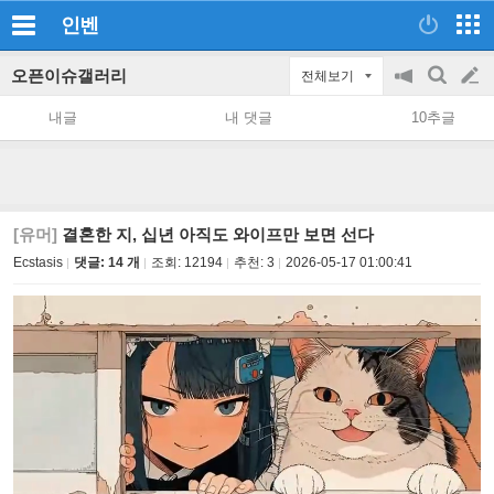
인벤
오픈이슈갤러리
전체보기
공
검
글
지
색
내글
내 댓글
10추글
on/off
쓰
기
[유머]
결혼한 지, 십년 아직도 와이프만 보면 선다
Ecstasis
댓글: 14 개
조회:
12194
추천:
3
2026-05-17 01:00:41