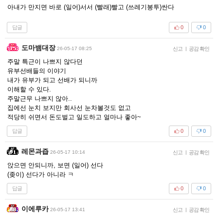
아내가 만지면 바로 (일어)서서 (빨래)빨고 (쓰레기봉투)싼다
답글
0
0
도마뱀대장
26-05-17 08:25
신고
|
공감 확인
주말 특근이 나쁘지 않다던
유부선배들의 이야기
내가 유부가 되고 선배가 되니까
이해할 수 있다.
주말근무 나쁘지 않아..
집에선 눈치 보지만 회사선 눈차볼것도 없고
적당히 쉬면서 돈도벌고 일도하고 얼마나 좋아~
답글
0
0
레몬과즙
26-05-17 10:14
신고
|
공감 확인
앉으면 안되니까, 보면 (일어) 선다
(좆이) 선다가 아니라 ㅋ
답글
0
0
이에루카
26-05-17 13:41
신고
|
공감 확인