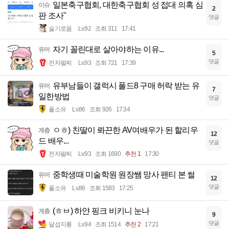
일본축구협회, 대한축구협회 성 접대 의혹 심
이슈
2
판 조사"
댓글
슬기로움
Lv.92
조회 311
17:41
자기 꼴린대로 살아야하는 이유...
유머
5
댓글
전자팔찌
Lv.93
조회 721
17:39
유부남들이 갤럭시 폴드8 구매 허락 받는 유
유머
7
일한방법
댓글
풀소유
Lv.86
조회 926
17:34
ㅇㅎ) 친딸이 롸끈한 AV여배우가 된 할리우
계층
12
드 배우...
댓글
전자팔찌
Lv.93
조회 1690
추천 1
17:30
중학생때 미술학원 원장쌤 망사 팬티 본 썰
유머
12
댓글
풀소유
Lv.86
조회 1583
17:25
(ㅎㅂ) 하얀 핑크 비키니 눈나
계층
9
댓글
달섭지롱
Lv.94
조회 1514
추천 2
17:21