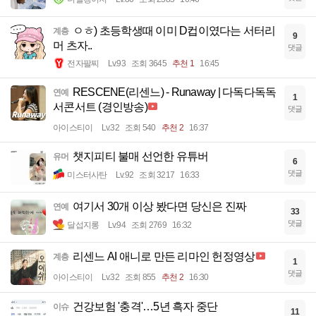
ㅇㅎ) 초등학생때 이미 D컵이였다는 서터리
계층
9
머 츠자..
댓글
전자팔찌
Lv.93
조회 3645
추천 1
16:45
RESCENE(리센느) - Runaway | 다독다독독
연예
1
서콘서트 (경인방송)
댓글
아이스티이
Lv.32
조회 540
추천 2
16:37
챗지피티 불매 선언한 유튜버
유머
6
댓글
미스터사탄
Lv.92
조회 3217
16:33
여기서 30개 이상 봤다면 당신은 진짜
연예
33
댓글
달섭지롱
Lv.94
조회 2769
16:32
리센느 AI 애니로 만든 리마인 헌정영상
계층
1
댓글
아이스티이
Lv.32
조회 855
추천 2
16:30
건강보험 '충격'…5년 흑자 중단
이슈
11