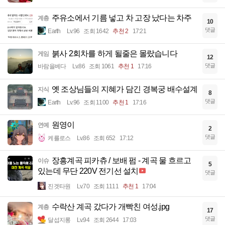
주유소에서 기름 넣고 차 고장 났다는 차주
계층
10
댓글
Earth
Lv.96
조회 1642
추천 2
17:21
붉사 2회차를 하게 될줄은 몰랐습니다
게임
12
댓글
바람을베다
Lv.86
조회 1061
추천 1
17:16
옛 조상님들의 지혜가 담긴 경복궁 배수설계
지식
8
댓글
Earth
Lv.96
조회 1100
추천 1
17:16
원영이
연예
2
댓글
케를로스
Lv.86
조회 652
17:12
장흥계곡 피카츄 / 보배 펌 - 계곡 물 흐르고
이슈
5
있는데 무단 220V 전기선 설치
댓글
진겟타원
Lv.70
조회 1111
추천 1
17:04
수락산 계곡 갔다가 개빡친 여성.jpg
계층
17
댓글
달섭지롱
Lv.94
조회 2644
17:03