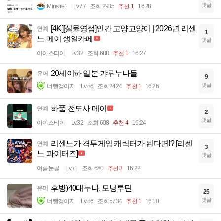
댓글
Minstre1
Lv.77
조회 2935
추천 1
16:28
[4K][실물영접]인간 고양고양이 | 2026년 리센
연예
1
느 메이 생일카페
댓글
아이스티이
Lv.32
조회 688
추천 1
16:27
20세이하 일본 갸루누나들
유머
9
댓글
너빨갱이지
Lv.86
조회 2424
추천 1
16:26
하품 전도사 메이
연예
2
댓글
아이스티이
Lv.32
조회 608
추천 4
16:24
리센느가 격투게임 캐릭터가 된다면!? [리센
연예
3
느 파이터즈]
댓글
여름눈꽃
Lv.71
조회 680
추천 3
16:22
후방)40대누나. 모닝루틴
유머
25
댓글
너빨갱이지
Lv.86
조회 5734
추천 1
16:10