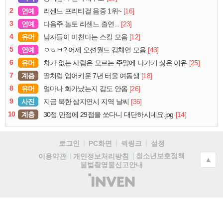
2
연예
[16]
리센느 프리티걸 음중 1위~
3
연예
[23]
다음주 놀토 리센느 출연...
4
유머
[12]
남자들이 미친다는 스킬 모음
5
연예
[43]
ㅇㅎㅂ? 어제 오션월드 김채연 모음
6
유머
[25]
차가 없는 사람은 모르는 주말에 나가기 싫은 이유
7
계층
[18]
딸처럼 업어키운 7년 터울 여동생
8
유머
[26]
얼마나 화가났는지 감도 안옴
9
사진
[36]
지금 북한 삼지연시 지역 날씨
10
계층
[14]
30점 만점에 29점을 쏘다니 대단하시네요.jpg
로그인
PC화면
퀵링크
설정
청소년보호정책
이용약관
개인정보처리방침
▲
불법촬영물신고안내
(주)
인
벤