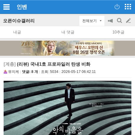
인벤
오픈이슈갤러리
전체보기
공
검
글
지
색
내글
내 댓글
10추글
on/off
쓰
기
[계층]
(리뷰) 국내1호 프로파일러 탄생 비화
뮤지케
댓글: 8 개
조회:
5034
2026-05-17 06:42:11