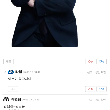
답글
0
0
라휄
26-05-17 08:40
신고
|
공감 확인
이분이 최고시다
답글
0
0
쾌변왕
26-05-17 08:40
신고
|
공감 확인
김남길=권일용