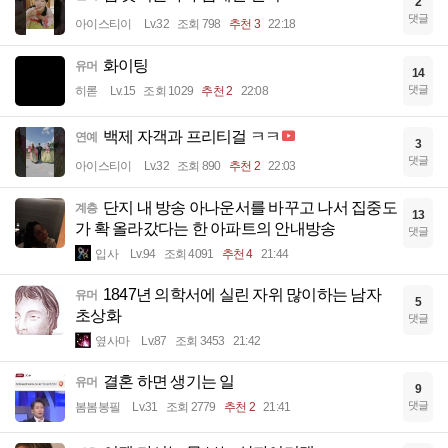
2
댓글
아이스티이
Lv.32
조회 798
추천 3
22:18
화이팅
유머
14
댓글
히롣
Lv.15
조회 1029
추천 2
22:08
백제 자객과 프리티걸 ㅋㅋ
연예
3
댓글
아이스티이
Lv.32
조회 890
추천 2
22:03
단지 내 방송 아나운서를 바꾸고 나서 집중도
계층
13
가 확 올라갔다는 한 아파트의 안내방송
댓글
입사
Lv.94
조회 4091
추천 4
21:44
1847년 의학서에 실린 자위 많이하는 남자
유머
5
초상화
댓글
옆사마
Lv.87
조회 3453
21:42
결혼 하면 생기는 일
유머
9
댓글
봄봄봉필
Lv.31
조회 2779
추천 2
21:41