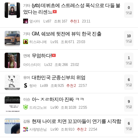
(ytb) 데뷔초에 스트레스성 폭식으로 다들 불
기타
0
었다는 리센느
댓글
옆사마
Lv.87
조회 167
추천 1
23:11
GM, 쉐보레 뒷전에 뷰익 한국 진출
기타
10
댓글
히스파니에
Lv.91
조회 671
23:03
무엄하다!
연예
1
댓글
아이스티이
Lv.32
조회 266
23:02
대한민국 군종신부의 위엄
유머
6
댓글
썽바
Lv.89
조회 925
추천 2
22:57
아~ ㅈㄹ하지마 진짜 ㅋㅋ
이슈
9
댓글
드라고노브
Lv.90
조회 1028
22:55
현재 나이로 치면 꼬꼬마들이 연기를 시작함
감동
6
댓글
사랑방손님
Lv.90
조회 910
추천 2
22:54