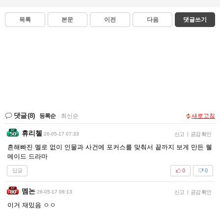
목록
본문
이전
다음
댓글쓰기
댓글
(8)
등록순
|
최신순
새로고침
휴리첼
26-05-17 07:33
신고
|
공감 확인
흔해빠진 멜로 없이 인물과 사건에 포커스를 맞춰서 끝까지 보게 만든 웰
메이드 드라마
답글
0
0
멤논
26-05-17 08:13
신고
|
공감 확인
이거 재밌음 ㅇㅇ