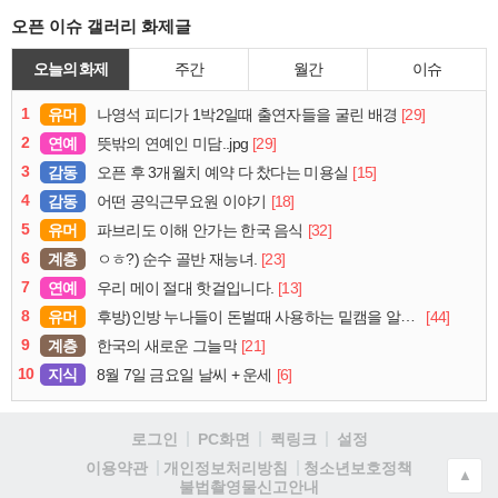
오픈 이슈 갤러리 화제글
오늘의 화제
주간
월간
이슈
1
유머
[29]
나영석 피디가 1박2일때 출연자들을 굴린 배경
2
연예
[29]
뜻밖의 연예인 미담..jpg
3
감동
[15]
오픈 후 3개월치 예약 다 찼다는 미용실
4
감동
[18]
어떤 공익근무요원 이야기
5
유머
[32]
파브리도 이해 안가는 한국 음식
6
계층
[23]
ㅇㅎ?) 순수 골반 재능녀.
7
연예
[13]
우리 메이 절대 핫걸입니다.
8
유머
[44]
후방)인방 누나들이 돈벌때 사용하는 밑캠을 알아보자
9
계층
[21]
한국의 새로운 그늘막
10
지식
[6]
8월 7일 금요일 날씨 + 운세
로그인
PC화면
퀵링크
설정
청소년보호정책
이용약관
개인정보처리방침
▲
불법촬영물신고안내