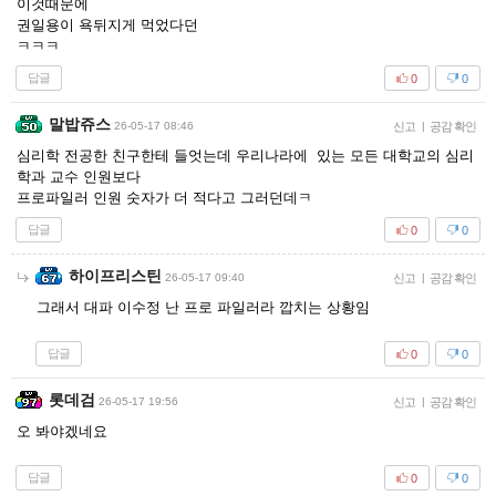
이것때문에
권일용이 욕뒤지게 먹었다던
ㅋㅋㅋ
답글
0
0
말밥쥬스
26-05-17 08:46
신고
|
공감 확인
심리학 전공한 친구한테 들엇는데 우리나라에 있는 모든 대학교의 심리
학과 교수 인원보다
프로파일러 인원 숫자가 더 적다고 그러던데ㅋ
답글
0
0
하이프리스틴
26-05-17 09:40
신고
|
공감 확인
그래서 대파 이수정 난 프로 파일러라 깝치는 상황임
답글
0
0
롯데검
26-05-17 19:56
신고
|
공감 확인
오 봐야겠네요
답글
0
0