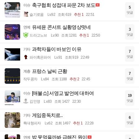
축구협회 성접대 파문 2차 보도
이슈
5
댓글
슬기로움
Lv.92
조회 619
추천 1
22:51
유세윤 콘서트 실황영상떳네
연예
3
댓글
드라고노브
Lv.90
조회 1281
추천 1
22:50
과학자들이 바보인 이유
기타
7
댓글
파이혹은파어
Lv.91
조회 919
22:49
프랑스 날씨 근황
계층
7
댓글
작두콩차
Lv.84
조회 1188
추천 2
22:45
[매불쇼] 서영교 발언에 대하여
이슈
19
댓글
김인영
Lv.83
조회 1427
22:30
게임중독치료..
기타
6
댓글
특대형피자
Lv.62
조회 1497
추천 1
22:28
밥 못먹을까봐 급해진 원이
연예