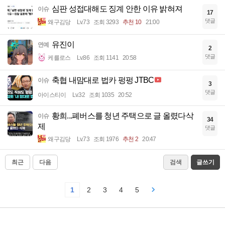
심판 성접대해도 징계 안한 이유 밝혀져
이슈
17
댓글
왜구김당
Lv.73
조회 3293
추천 10
21:00
유진이
연예
2
댓글
케를로스
Lv.86
조회 1141
20:58
축협 내맘대로 법카 펑펑 JTBC
이슈
3
댓글
아이스티이
Lv.32
조회 1035
20:52
황희...폐버스를 청년 주택으로 글 올렸다삭
이슈
34
제
댓글
왜구김당
Lv.73
조회 1976
추천 2
20:47
최근
다음
검색
글쓰기
1
2
3
4
5