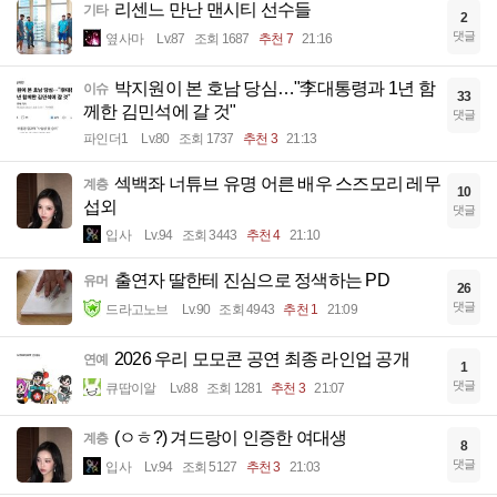
리센느 만난 맨시티 선수들
기타
2
댓글
옆사마
Lv.87
조회 1687
추천 7
21:16
박지원이 본 호남 당심…"李대통령과 1년 함
이슈
33
께한 김민석에 갈 것"
댓글
파인더1
Lv.80
조회 1737
추천 3
21:13
섹백좌 너튜브 유명 어른 배우 스즈모리 레무
계층
10
섭외
댓글
입사
Lv.94
조회 3443
추천 4
21:10
출연자 딸한테 진심으로 정색하는 PD
유머
26
댓글
드라고노브
Lv.90
조회 4943
추천 1
21:09
2026 우리 모모콘 공연 최종 라인업 공개
연예
1
댓글
큐땁이알
Lv.88
조회 1281
추천 3
21:07
(ㅇㅎ?) 겨드랑이 인증한 여대생
계층
8
댓글
입사
Lv.94
조회 5127
추천 3
21:03