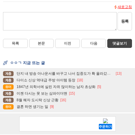
새로고침
등록
목록
본문
이전
다음
댓글보기
ㅇㅇㄱ 지금 뜨는 글
단지 내 방송 아나운서를 바꾸고 나서 집중도가 확 올라갔다는 한 아파트의 안내방송
[13]
계층
다이소 신상 역대급 주방 아이템 등장
[18]
계층
1847년 의학서에 실린 자위 많이하는 남자 초상화
[5]
유머
이젠 다시는 못 보는 삼파이더맨
[15]
계층
8월 혜자 도시락 신상 근황
[16]
계층
결혼 하면 생기는 일
[9]
유머