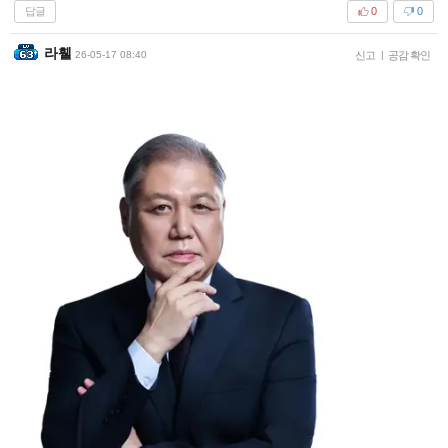
답글
0
0
라휄
26-05-17 08:40
신고
|
공감 확인