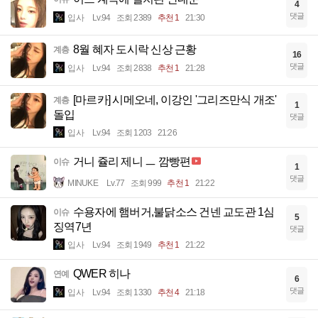
4
댓글
입사
Lv.94
조회 2389
추천 1
21:30
8월 혜자 도시락 신상 근황
계층
16
댓글
입사
Lv.94
조회 2838
추천 1
21:28
[마르카] 시메오네, 이강인 '그리즈만식 개조'
계층
1
돌입
댓글
입사
Lv.94
조회 1203
21:26
거니 쥴리 제니 ㅡ 깜빵편
이슈
1
댓글
MINUKE
Lv.77
조회 999
추천 1
21:22
수용자에 햄버거,불닭소스 건넨 교도관 1심
이슈
5
징역7년
댓글
입사
Lv.94
조회 1949
추천 1
21:22
QWER 히나
연예
6
댓글
입사
Lv.94
조회 1330
추천 4
21:18