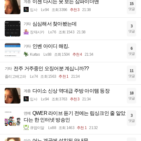
이젠 다시는 못 보는 삼파이더맨
계층
15
댓글
입사
Lv.94
조회 3396
추천 3
21:38
심심해서 찾아봤는데
기타
3
댓글
장재시카
Lv.76
조회 1543
21:38
인벤 아이디 해킹.
기타
6
댓글
Kurtas
Lv.88
조회 1504
추천 4
21:34
전주 거주중인 오징어분 계십니까??
기타
11
댓글
졸리고배고파
Lv.74
조회 1563
추천 1
21:34
다이소 신상 역대급 주방 아이템 등장
계층
18
댓글
입사
Lv.94
조회 3763
추천 3
21:34
QWER 라이브 듣기 전에는 립싱크인 줄 알았
연예
3
다는 한 인터넷 방송인
댓글
큐땁이알
Lv.88
조회 1463
추천 1
21:32
어느 계곡에 설치된 안내문
이슈